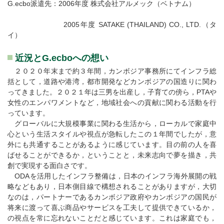
G.ecbo派遣先：2006年度 株式会社アルメック（ベトナム）
2005年度 SATAKE (THAILAND) CO., LTD.（タ
イ）
近況とG.ecboへの想い
２０２０年末まで約３年間，カンボジア事務所にてインフラ総
括として，道路や港湾，都市開発などカンボジアの国造りに関わ
ってきました。２０２１年は三男を出産し，子育ての傍ら，PTAや
女性のエンパワメントなど，地域社会への貢献に関わる活動を行
っています。
グローバルに大規模事業に関わる生活から，ローカルで家庭中
心という生活スタイルや視点が急転したこの１年間でしたが，意
外にも共通することがあるように感じています。目の前の人を喜
ばせることができるか，ということと，未来志向で夢を描き，共
創で実現する面白さです。
ODAを活用したインフラ整備は，日本のインフラ海外展開の戦
略などもあり，日本側目線で構想されることがありますが，大切
なのは，パートナーであるカンボジア政府やカンボジアの国民が
将来に渡って喜ぶ商品やサービスを工夫して提供できているか，
の視点を常に忘れないことだと感じています。これは家庭でも，