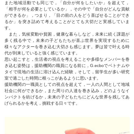
また地域活動でも同じで，「自分が何をしたいか」を超えて，
「相手が何を必要としているか」，その中で「自分がどんな貢献
ができるか」，つまり，「目の前の人をどう喜ばせることができ
るか」を突き詰めて考えることがとても大切だと実感していま
す。
また，気候変動や貧困，健康な暮らしなど，未来に続く課題が
多く残る中で，未来の子どもたちが喜ぶ世界を実現するために
様々なアクターを巻き込む大切さも感じます。夢は皆で叶える時
代が到来していると強く感じています。
思い起こすと，生活者の視点を考えることや多様なメンバーを巻
き込む姿勢は，援助機関の職員になる前に，G.ecboでベトナムや
タイで現地の生活に溶け込んだ経験，そして，留学生が多い研究
室で過ごした時間に根っこがあるように思います。
援助機関の一職員としての視点を超えて，一人の人間として地域
社会に何ができるか，また周りの人達を巻き込み，どのようなイ
ンパクトを紡げるか，未来の子どもたちにどんな世界を残してあ
げられるかを考え，挑戦する日々です。