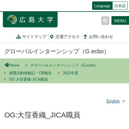
メ
Language
日本語
イ
ン
MENU
コ
ン
テ
サイトマップ
交通
アクセス
お問
い
合
わ
せ
ン
ツ
グローバルインターンシップ（G.ecbo）
に
移
動
Home
グローバルインターンシップ（G.ecbo）
就職活動体験記・OB報告
2021年度
OG:大窪香織-JICA職員
English
OG:大窪香織_JICA職員