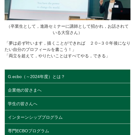
（卒業生として，進路セミナーに講師として招かれ，お話されて
いる大窪さん）
「夢は必ず叶います，描くことができれば ２０−３０年後になり
たい自分のプロフィールを書こう！」
「両立を超えて，やりたいことはすべてやる，できる」
G.ecbo（～2024年度）とは？
企業他の皆さまへ
学生の皆さんへ
インターンシッププログラム
専門ECBOプログラム