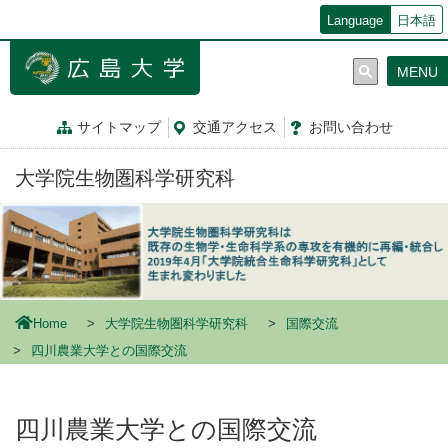
メ
Language
日本語
イ
ン
MENU
コ
ン
テ
サイトマップ
交通
アクセス
お問
い
合
わ
せ
ン
ツ
大学院生物圏科学研究科
に
移
動
Home
大学院生物圏科学研究科
国際交流
四川農業大学との国際交流
四川農業大学との国際交流