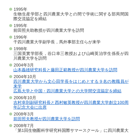
1995年
生物生産学部と四川農業大学との間で学術に関する部局間国
際交流協定を締結
1995年
前田照夫助教授が四川農業大学を訪問
1996年
干四川農業大学副学長，馬外事部主任らが来学
1998年
三国英實学部長，谷口幸三教授および山崎英治学生係長が四
川農業大学を訪問
2004年3月
山本義雄研究科長と藤田正範教授が四川農業大学を訪問
2004年10月
四川農業大学から文心田学長をはじめとする９名の教職員が
来学
広島大学と中国・四川農業大学との大学間交流協定を締結
2006年10月
吉村幸則副研究科長と西村敏英教授が四川農業大学創立100周
年記念大会に出席
2008年3月
前田照夫教授が四川農業大学を訪問
2008年7月
「第1回生物圏科学研究科国際サマースクール」に四川農業大