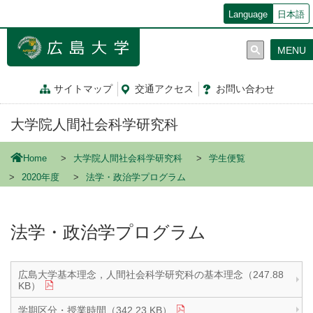
メ
Language
日本語
イ
ン
MENU
コ
ン
テ
サイトマップ
交通
アクセス
お問
い
合
わ
せ
ン
ツ
大学院人間社会科学研究科
に
移
動
Home
大学院人間社会科学研究科
学生便覧
2020年度
法学・政治学プログラム
法学・政治学プログラム
広島大学基本理念，人間社会科学研究科の基本理念（247.88
KB）
学期区分・授業時間（342.23 KB）