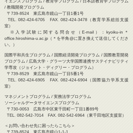
イエンスプログラム / 教育学プログラム / 日本語教育学プログラム
/ 教職開発プログラム
〒739-8524 東広島市鏡山一丁目1番1号
TEL. 082-424-6705 FAX. 082-424-3478（教育学系総括支援
室）
※入学試験に関する問合せ（E-mail）：kyoiku-in＊
office.hiroshima-u.ac.jp（＊を半角@に置き換えて送信してくださ
い。）
国際平和共生プログラム / 国際経済開発プログラム / 国際教育開発
プログラム / 広島大学・グラーツ大学国際連携サステイナビリティ
学専攻（ジョイント・ディグリー・プログラム）
〒739-8529 東広島市鏡山一丁目5番1号
TEL. 082-424-6905 FAX. 082-424-6904（国際協力学系支援
室）
マネジメントプログラム / 実務法学プログラム
ソーシャルデータサイエンスプログラム
〒730-0053 広島市中区東千田町一丁目1番89号
TEL. 082-542-7014 FAX. 082-542-6964（東千田地区支援室）
＜お問い合わせ先に困ったらこちら＞
〒739-8524 東広島市鏡山1-1-1