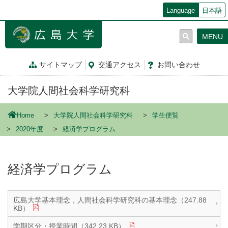
メ
Language
日本語
イ
ン
MENU
コ
ン
テ
サイトマップ
交通
アクセス
お問
い
合
わ
せ
ン
ツ
大学院人間社会科学研究科
に
移
動
Home
大学院人間社会科学研究科
学生便覧
2020年度
経済学プログラム
経済学プログラム
広島大学基本理念，人間社会科学研究科の基本理念（247.88
KB）
学期区分・授業時間（342.23 KB）