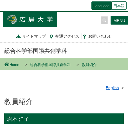
メ
Language
日本語
イ
ン
MENU
コ
ン
テ
サイトマップ
交通
アクセス
お問
い
合
わ
せ
ン
ツ
総合科学部国際共創学科
に
移
動
Home
総合科学部国際共創学科
教員紹介
English
教員紹介
岩本 洋子