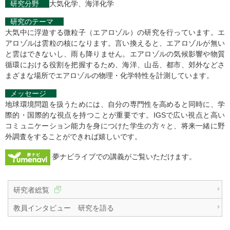
研究分野
大気化学、海洋化学
研究のテーマ
大気中に浮遊する微粒子（エアロゾル）の研究を行っています。エ
アロゾルは雲粒の核になります。言い換えると、エアロゾルが無い
と雲はできないし、雨も降りません。エアロゾルの気候影響や物質
循環における役割を把握するため、海洋、山岳、都市、郊外などさ
まざまな場所でエアロゾルの物理・化学特性を計測しています。
メッセージ
地球環境問題を扱うためには、自分の専門性を高めると同時に、学
際的・国際的な視点を持つことが重要です。IGSで広い視点と高い
コミュニケーション能力を身につけた学生の方々と、将来一緒に野
外調査をすることができれば嬉しいです。
夢ナビライブでの講義がご覧いただけます。
研究者総覧
教員インタビュー 研究を語る