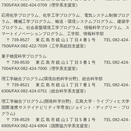
7305/FAX:082-424-0709（理学系支援室）
応用化学プログラム、化学工学プログラム、電気システム制御プログ
ラム、機械工学プログラム、輸送・環境システムプログラム、建築学
プログラム、社会基盤環境工学プログラム、情報科学プログラム、ス
マートイノベーションプログラム、工学部、情報科学部
〒739-8527 東広島市鏡山1丁目4番1号 TEL:082-424-
7506/FAX:082-422-7039（工学系総括支援室）
量子物質科学プログラム
〒739-8530 東広島市鏡山1丁目3番1号 TEL:082-424-
7004/FAX:082-424-7000（理学系支援室）
理工学融合プログラム(環境自然科学分野)、総合科学部
〒739-8521 東広島市鏡山1丁目7番1号 TEL:082-424-
6306/FAX:082-424-0751（総合科学系支援室）
理工学融合プログラム(開発科学分野)、広島大学・ライプツィヒ大学
国際連携サステイナビリティ学専攻(ジョイント・ディグリー・プロ
グラム)
〒739-8529 東広島市鏡山1丁目5番1号 TEL:082-424-
6905/FAX:082-424-6904（国際協力学系支援室）