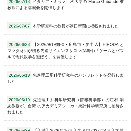
2026/07/13
イタリア・ミラノ工科大学の Marco Gribaudo 准
教授による講演会を開催します
2026/07/07
本学研究科の教員が朝日新聞に掲載されました
2026/06/23
【2026/9/19開催・広島市・要申込】HIRODAIと
マツダ財団が贈る先進サイエンスサロン(第6回)「ゲームとパズ
ルで現代数学を遊ぼう」を開催します
2026/06/19
先進理工系科学研究科のパンフレットを発行しま
した
2026/06/19
先進理⼯系科学研究科（情報科学部）の江村 剛
志教授が、台湾 のアカデミアシニカ・統計科学研究所に招待さ
れました
2026/05/29
【入試】2026年10月入学及び2027年4月入学募