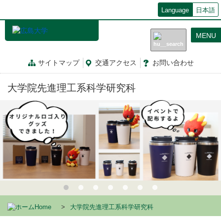
メ
Language
日本語
イ
ン
MENU
コ
ン
テ
サイトマップ
交通
アクセス
お問
い
合
わ
せ
ン
ツ
大学院先進理工系科学研究科
に
移
動
Home
大学院先進理工系科学研究科