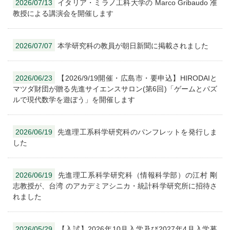
2026/07/13
イタリア・ミラノ工科大学の Marco Gribaudo 准
教授による講演会を開催します
2026/07/07
本学研究科の教員が朝日新聞に掲載されました
2026/06/23
【2026/9/19開催・広島市・要申込】HIRODAIと
マツダ財団が贈る先進サイエンスサロン(第6回)「ゲームとパズ
ルで現代数学を遊ぼう」を開催します
2026/06/19
先進理工系科学研究科のパンフレットを発行しま
した
2026/06/19
先進理⼯系科学研究科（情報科学部）の江村 剛
志教授が、台湾 のアカデミアシニカ・統計科学研究所に招待さ
れました
2026/05/29
【入試】2026年10月入学及び2027年4月入学募