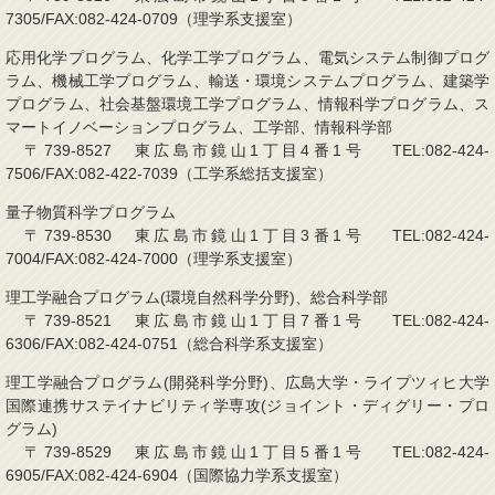
7305/FAX:082-424-0709（理学系支援室）
応用化学プログラム、化学工学プログラム、電気システム制御プログ
ラム、機械工学プログラム、輸送・環境システムプログラム、建築学
プログラム、社会基盤環境工学プログラム、情報科学プログラム、ス
マートイノベーションプログラム、工学部、情報科学部
〒739-8527 東広島市鏡山1丁目4番1号 TEL:082-424-
7506/FAX:082-422-7039（工学系総括支援室）
量子物質科学プログラム
〒739-8530 東広島市鏡山1丁目3番1号 TEL:082-424-
7004/FAX:082-424-7000（理学系支援室）
理工学融合プログラム(環境自然科学分野)、総合科学部
〒739-8521 東広島市鏡山1丁目7番1号 TEL:082-424-
6306/FAX:082-424-0751（総合科学系支援室）
理工学融合プログラム(開発科学分野)、広島大学・ライプツィヒ大学
国際連携サステイナビリティ学専攻(ジョイント・ディグリー・プロ
グラム)
〒739-8529 東広島市鏡山1丁目5番1号 TEL:082-424-
6905/FAX:082-424-6904（国際協力学系支援室）