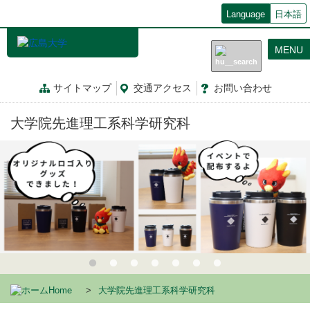
メ
Language
日本語
イ
ン
MENU
コ
ン
テ
サイトマップ
交通
アクセス
お問
い
合
わ
せ
ン
ツ
大学院先進理工系科学研究科
に
移
動
Home
大学院先進理工系科学研究科