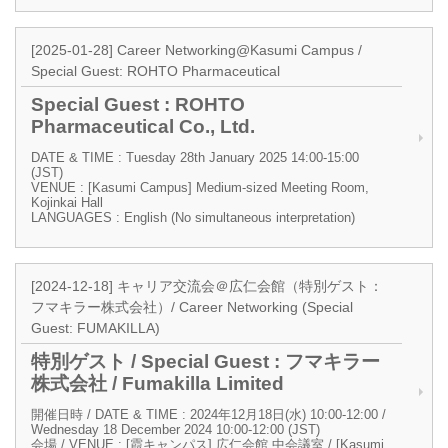
[2025-01-28] Career Networking@Kasumi Campus /
Special Guest: ROHTO Pharmaceutical
Special Guest : ROHTO
Pharmaceutical Co., Ltd.
DATE & TIME : Tuesday 28th January 2025 14:00-15:00
(JST)
VENUE : [Kasumi Campus] Medium-sized Meeting Room,
Kojinkai Hall
LANGUAGES : English (No simultaneous interpretation)
[2024-12-18] キャリア交流会＠広仁会館（特別ゲスト：
フマキラー株式会社）/ Career Networking (Special
Guest: FUMAKILLA)
特別ゲスト / Special Guest : フマキラー
株式会社 / Fumakilla Limited
開催日時 / DATE & TIME : 2024年12月18日(水) 10:00-12:00 /
Wednesday 18 December 2024 10:00-12:00 (JST)
会場 / VENUE : [霞キャンパス] 広仁会館 中会議室 / [Kasumi