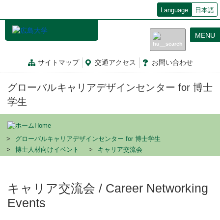
メ
Language
日本語
イ
ン
MENU
コ
ン
テ
サイトマップ
交通
アクセス
お問
い
合
わ
せ
ン
ツ
グローバルキャリアデザインセンター for 博士
に
移
学生
動
Home
グローバルキャリアデザインセンター for 博士学生
博士人材向けイベント
キャリア交流会
キャリア交流会 / Career Networking
Events