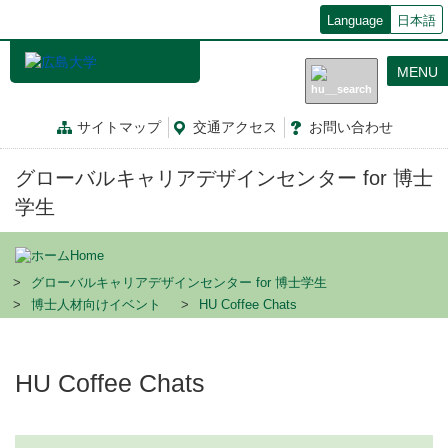
メ
Language
日本語
イ
ン
MENU
コ
ン
テ
サイトマップ
交通
アクセス
お問
い
合
わ
せ
ン
ツ
グローバルキャリアデザインセンター for 博士
に
移
学生
動
Home
グローバルキャリアデザインセンター for 博士学生
博士人材向けイベント
HU Coffee Chats
HU Coffee Chats