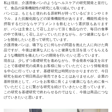
私は現在、介護用食パンのようなヘルスケアの研究開発と並行し
て、食品の栄養機能性の研究にも取り組んでいます。
パンには、もともと使われる原材料が持っているビタミンやミネ
ラル、また抗酸化能などの栄養機能性があります。機能性成分を
摂取するだけならサプリメントを飲むという選択肢もあります
が、パンは主食として召し上がって頂く食品なので、毎日の食事
の中で美味しく召し上がっていただきながら、かつ健康になるパ
ンを開発したいと思って研究しています。
介護用食パンは、嚥下などに何らかの問題を抱えた人に向けた商
品ですが、今後は健康な人にもっと健康な生活を送ってもらえる
ような機能性を備えたパンの開発を行いたいと思っています。
現在は、少しずつ基礎研究を進めながら、学会発表や論文を出す
ことで基礎研究の成果をお客様に知っていただくという情報発信
を中心に行っています。基礎研究は時間がかかりますので、今日
研究を始めて明日商品が発売できることはありませんが、企業の
基幹技術として、パンをお客様に長くより健康になるために食べ
ていただくことに繋がる研究を続けていきたいと思っています。
この研究を基礎研究で終わらせるのではなく、今後は商品につな
げていきたいと思います。