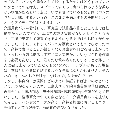
べてみて、パンを介護食として提供するためにはどうすればよい
のかというのを考え、スプーンですくって食べられるような柔ら
かい物性があるという点と、いつも食べているものと同じパンの
見た目と味がするという点、この２点を満たすものを開発しよう
というアイディアがまとまりました。
介護用食パンを着想して、研究室で試作品を作るところまでは結
構早かったのですが、工場での製造実績がないということもあ
り、工場で安定して製造できるようになるまでは少し時間がかか
りました。また、それまでパンの介護食というものはなかったの
で、高齢で食べることが難しくなり介護食を日ごろ召し上がって
いらっしゃる方に提供して本当に大丈夫か、という安全性を確認
する必要もありました。噛んだり飲み込んだりすることが難しい
人に召し上がっていただくものなので、トラブルがあった場合
は、窒息という命に直結するような事態になりかねません。その
ため、きちんとした検証をしなければなりませんでした。
しかし、私自身には実際にどのように検証すればよいのかという
ノウハウがなかったので、広島大学大学院医歯薬保健学研究院の
吉川先生にご協力頂き、安全性確認の臨床研究を1年ほどかけて行
いました。臨床研究の中で対象となる方に介護用食パンを提供し
てみると、パン食のニーズが高く、高齢者施設におけるモニター
評価でもとても好評で、商品化の運びとなりました。