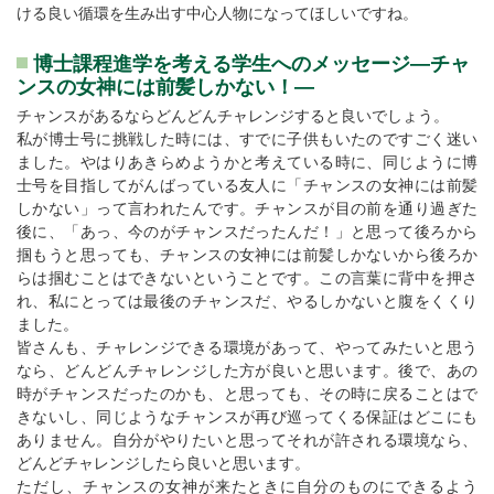
ける良い循環を生み出す中心人物になってほしいですね。
博士課程進学を考える学生へのメッセージ―チャ
ンスの女神には前髪しかない！―
チャンスがあるならどんどんチャレンジすると良いでしょう。
私が博士号に挑戦した時には、すでに子供もいたのですごく迷い
ました。やはりあきらめようかと考えている時に、同じように博
士号を目指してがんばっている友人に「チャンスの女神には前髪
しかない」って言われたんです。チャンスが目の前を通り過ぎた
後に、「あっ、今のがチャンスだったんだ！」と思って後ろから
掴もうと思っても、チャンスの女神には前髪しかないから後ろか
らは掴むことはできないということです。この言葉に背中を押さ
れ、私にとっては最後のチャンスだ、やるしかないと腹をくくり
ました。
皆さんも、チャレンジできる環境があって、やってみたいと思う
なら、どんどんチャレンジした方が良いと思います。後で、あの
時がチャンスだったのかも、と思っても、その時に戻ることはで
きないし、同じようなチャンスが再び巡ってくる保証はどこにも
ありません。自分がやりたいと思ってそれが許される環境なら、
どんどチャレンジしたら良いと思います。
ただし、チャンスの女神が来たときに自分のものにできるよう