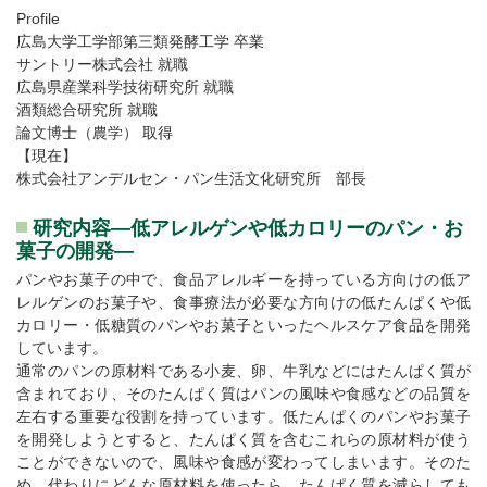
Profile
広島大学工学部第三類発酵工学 卒業
サントリー株式会社 就職
広島県産業科学技術研究所 就職
酒類総合研究所 就職
論文博士（農学） 取得
【現在】
株式会社アンデルセン・パン生活文化研究所 部長
研究内容―低アレルゲンや低カロリーのパン・お
菓子の開発―
パンやお菓子の中で、食品アレルギーを持っている方向けの低ア
レルゲンのお菓子や、食事療法が必要な方向けの低たんぱくや低
カロリー・低糖質のパンやお菓子といったヘルスケア食品を開発
しています。
通常のパンの原材料である小麦、卵、牛乳などにはたんぱく質が
含まれており、そのたんぱく質はパンの風味や食感などの品質を
左右する重要な役割を持っています。低たんぱくのパンやお菓子
を開発しようとすると、たんぱく質を含むこれらの原材料が使う
ことができないので、風味や食感が変わってしまいます。そのた
め、代わりにどんな原材料を使ったら、たんぱく質を減らしても