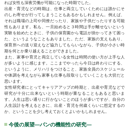
れば女性も深夜労働が可能になった時期でした。
出産・育児などの時期は、仕事と両立していくためには誰かにそ
のしわ寄せが行ってしまうこともあるかもしれません。例えば、
それは職場の上司や同僚だったり、家族や子供だったりする可能
性もあります。私も、一旦始めると３時間は手が離せないという
実験を始めたときに、子供の保育園から電話が掛かってきて困っ
た、というようなこともありました。ただ、家族の支えもあり、
保育所への送り迎えなど協力してもらいながら、子供が小さい時
期を何とか乗り越えることができました。
また、家事や育児と両立している女性は時間の使い方が上手な人
が多いように感じます。ここまでやったら今日は終わりにする、
というように、メリハリをつけること、家族全員のスケジュール
や体調を考えながら家事も仕事も段取りしていくことも大切だと
思います。
女性研究者にとってキャリアアップの時期と、出産や育児などで
研究が十分に出来ないという時期が重なることもあると思いま
す。人生は思い通りに行かないことのほうが多いですが、自分の
人生設計を考えるときに、出産・育児を何歳くらいに想定するの
か、ということを少し考えておくとよいかもしれません。
今後の展望―パンの機能性の研究―