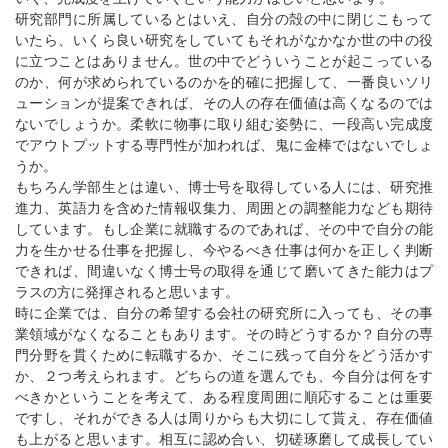
研究部門に所属しているとはいえ、自分の殻の中に閉じこもって
いたら、いくら良い研究をしていてもそれがなかなか世の中の役
に立つことはありません。世の中でどういうことが起こっている
のか、何が求められているのかを的確に把握して、一番良いソリ
ューションが提案できれば、その人の存在価値は高くなるのでは
ないでしょうか。柔軟に物事に取り組む姿勢に、一段高い完成度
でアウトプットする専門性が加われば、鬼に金棒ではないでしょ
うか。
もちろん学部生とは違い、博士号を取得している人には、研究推
進力、英語力を含めた情報収集力、周囲との調整能力なども期待
しています。もし企業に就職するのであれば、その中で自分の能
力を生かせる仕事を把握し、今やるべき仕事は何かを正しく判断
できれば、間違いなく博士号の取得を通じて磨いてきた能力はプ
ラスの方に発揮されると思います。
時に企業では、自分の希望する会社の研究所に入っても、その事
業領域がなくなることもあります。その時どうするか？自分の専
門分野を貫くために転職するか、そこに残って自分をどう活かす
か、２つ考えられます。どちらの道を選んでも、今自分は何をす
べきかということを考えて、ある程度周囲に順応することは重要
ですし、それができる人は周りからも大切にして貰え、存在価値
も上がると思います。相互に認め合い、切磋琢磨して成長してい