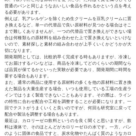
普通のパンと同じようなおいしい食品を作れるかという点を考え
る必要があります。
例えば、乳アレルゲンを除くため生クリームを豆乳クリームに置
き換えるなど、単一の代替品で良い原材料が見つかる場合はそこ
まで難しくありませんが、一つの代替品で置き換えができない場
合は何種類もの原材料を組み合わせた上で置き換えないといけな
いので、素材探しと素材の組み合わせが上手くいくかどうかが大
切になります。
開発期間としては、比較的早く完成する時もありますが、冷凍し
てお届けするパンなどは、商品を冷凍してどのくらいの期間なら
ば品質が保てるかといった実験が必要であり、開発期間に時間を
要する場合もあります。
また、通常の商品に使用する原材料の多くを他の原材料に置き換
えた製品を大量生産する場合、いつも使用している工場の生産ラ
インではうまく製造できないこともあります。その際は、ライン
の特性に合わせ配合や工程を調整することが必要になります。一
回でテストがうまくいくと良いのですが、何回も研究室に戻って
配合や製法を調整する場合もあります。
最近は、カロリーゼロ飲料というのを良く聞くと思いますが、飲
料は液体で、そのほとんどがカロリーゼロの水です。一方、パン
のように固体の食品ですと、炭水化物やたんぱく質のようなカロ