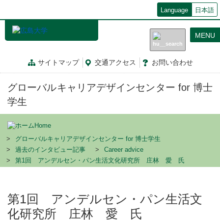
メ
Language
日本語
イ
ン
MENU
コ
ン
テ
サイトマップ
交通
アクセス
お問
い
合
わ
せ
ン
ツ
グローバルキャリアデザインセンター for 博士
に
移
学生
動
Home
グローバルキャリアデザインセンター for 博士学生
過去のインタビュー記事
Career advice
第1回 アンデルセン・パン生活文化研究所 庄林 愛 氏
第1回 アンデルセン・パン生活文
化研究所 庄林 愛 氏