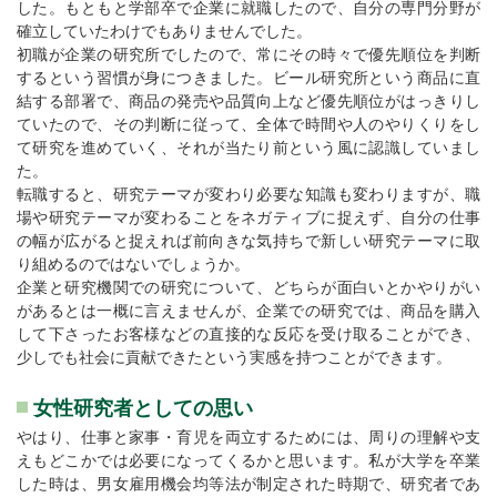
した。もともと学部卒で企業に就職したので、自分の専門分野が
確立していたわけでもありませんでした。
初職が企業の研究所でしたので、常にその時々で優先順位を判断
するという習慣が身につきました。ビール研究所という商品に直
結する部署で、商品の発売や品質向上など優先順位がはっきりし
ていたので、その判断に従って、全体で時間や人のやりくりをし
て研究を進めていく、それが当たり前という風に認識していまし
た。
転職すると、研究テーマが変わり必要な知識も変わりますが、職
場や研究テーマが変わることをネガティブに捉えず、自分の仕事
の幅が広がると捉えれば前向きな気持ちで新しい研究テーマに取
り組めるのではないでしょうか。
企業と研究機関での研究について、どちらが面白いとかやりがい
があるとは一概に言えませんが、企業での研究では、商品を購入
して下さったお客様などの直接的な反応を受け取ることができ、
少しでも社会に貢献できたという実感を持つことができます。
女性研究者としての思い
やはり、仕事と家事・育児を両立するためには、周りの理解や支
えもどこかでは必要になってくるかと思います。私が大学を卒業
した時は、男女雇用機会均等法が制定された時期で、研究者であ