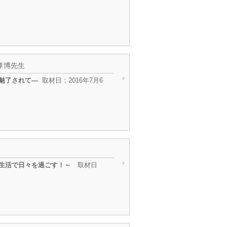
 孝博先生
に魅了されて―
取材日：2016年7月6
る生活で日々を過ごす！～
取材日