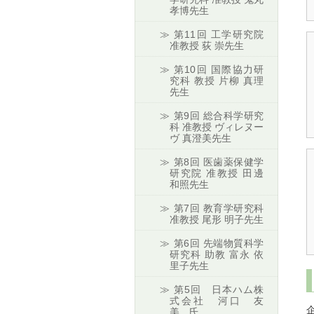
孝博先生
第11回 工学研究院
准教授 荻 崇先生
第10回 国際協力研
究科 教授 片柳 真理
先生
第9回 総合科学研究
科 准教授 ヴィレヌー
ヴ 真澄美先生
第8回 医歯薬保健学
研究院 准教授 田邊
和照先生
第7回 教育学研究科
准教授 尾形 明子先生
第6回 先端物質科学
研究科 助教 富永 依
里子先生
第5回 日本ハム株
式会社 河口 友
美 氏