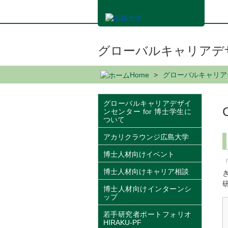
メ
イ
ン
コ
ン
グローバルキャリアデザ
テ
ン
Home
グローバルキャリアデ
ツ
に
移
グローバルキャリアデザイ
ンセンター for 博士学生に
動
ついて
アカリクラウンジ広島大学
博士人材向けイベント
博士人材向けキャリア相談
博士人材向けインターンシ
ップ
若手研究者ポートフォリオ
HIRAKU-PF