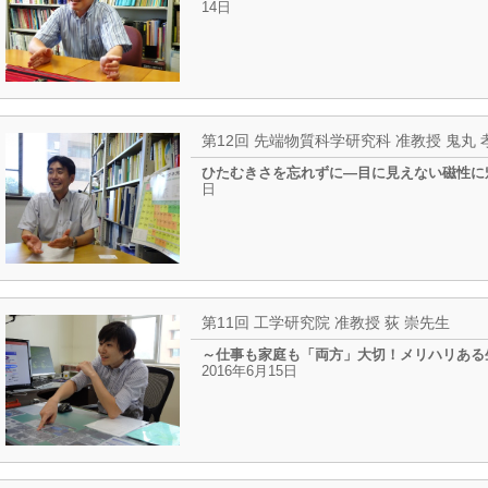
14日
第12回 先端物質科学研究科 准教授 鬼丸
ひたむきさを忘れずに―目に見えない磁性
日
第11回 工学研究院 准教授 荻 崇先生
～仕事も家庭も「両方」大切！メリハリあ
2016年6月15日