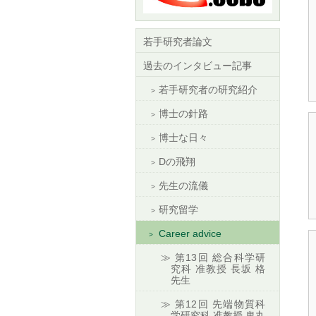
若手研究者論文
過去のインタビュー記事
若手研究者の研究紹介
博士の針路
博士な日々
Dの飛翔
先生の流儀
研究留学
Career advice
第13回 総合科学研
究科 准教授 長坂 格
先生
第12回 先端物質科
学研究科 准教授 鬼丸