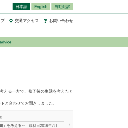
日本語
English
自動翻訳
ップ
交通
アクセス
お問
い
合
わ
せ
advice
考える一方で、修了後の生活を考えたと
。
ートと合わせてお聞きしました。
生
人間」を考える～
取材日2016年7月