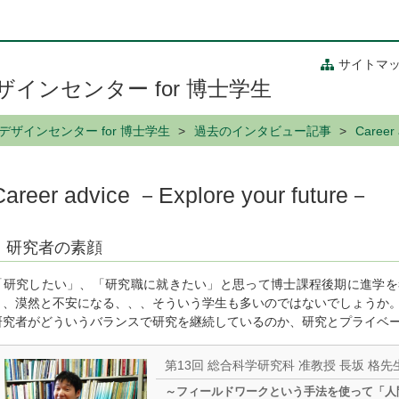
サイトマ
インセンター for 博士学生
ザインセンター for 博士学生
過去のインタビュー記事
Career 
Career advice －Explore your future－
研究者の素顔
「研究したい」、「研究職に就きたい」と思って博士課程後期に進学を
き、漠然と不安になる、、、そういう学生も多いのではないでしょうか
研究者がどういうバランスで研究を継続しているのか、研究とプライベ
第13回 総合科学研究科 准教授 長坂 格先
～フィールドワークという手法を使って「