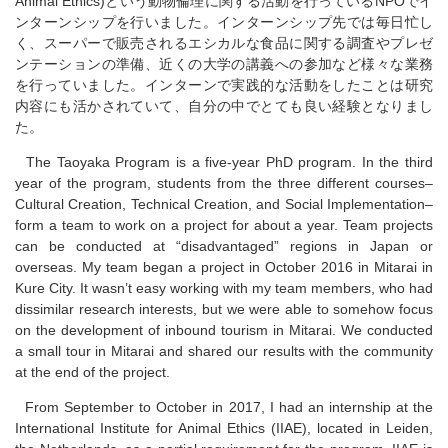
Animal Ethics)という動物倫理に関する活動を行っているNPOでイ
ンターンシップを行いました。インターンシップ先では毎日忙し
く、スーパーで販売されるエシカルな食品に関する調査やプレゼ
ンテーションの準備、近くの大学の講義への参加など様々な業務
を行っていました。インターンで実践的な活動をしたことは研究
内容にも活かされていて、自分の中でとても良い経験となりまし
た。
The Taoyaka Program is a five-year PhD program. In the third
year of the program, students from the three different courses–
Cultural Creation, Technical Creation, and Social Implementation–
form a team to work on a project for about a year. Team projects
can be conducted at “disadvantaged” regions in Japan or
overseas. My team began a project in October 2016 in Mitarai in
Kure City. It wasn’t easy working with my team members, who had
dissimilar research interests, but we were able to somehow focus
on the development of inbound tourism in Mitarai. We conducted
a small tour in Mitarai and shared our results with the community
at the end of the project.
From September to October in 2017, I had an internship at the
International Institute for Animal Ethics (IIAE), located in Leiden,