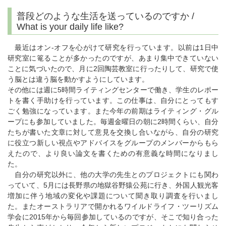
普段どのような生活を送っているのですか /
What is your daily life like?
最近はオン-オフを心がけて研究を行っています。以前は1日中
研究室に篭ることが多かったのですが、あまり集中できていない
ことに気づいたので、月に2回陶芸教室に行ったりして、研究で使
う脳とは違う脳を動かすようにしています。
その他には週に5時間ライティングセンターで働き、学生のレポー
トを書く手助けを行っています。この仕事は、自分にとってもす
ごく勉強になっています。また今年の前期はライティング・グル
ープにも参加していました。毎週金曜日の朝に2時間くらい、自分
たちが書いた文章に対して意見を交換し合いながら、自分の研究
に役立つ新しい視点やアドバイスをグループのメンバーからもら
えたので、より良い論文を書くための有意義な時間になりまし
た。
自分の研究以外に、他の大学の先生とのプロジェクトにも関わ
っていて、5月には長野県の地獄谷野猿公苑に行き、外国人観光客
増加に伴う地域の変化や課題について聞き取り調査を行いまし
た。またオーストラリアで開かれるワイルドライフ・ツーリズム
学会に2015年から毎回参加しているのですが、そこで知り合った