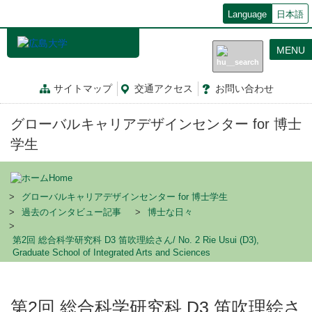
メ
Language
日本語
イ
ン
MENU
コ
ン
テ
サイトマップ
交通
アクセス
お問
い
合
わ
せ
ン
ツ
グローバルキャリアデザインセンター for 博士
に
移
学生
動
Home
グローバルキャリアデザインセンター for 博士学生
過去のインタビュー記事
博士な日々
第2回 総合科学研究科 D3 笛吹理絵さん/ No. 2 Rie Usui (D3),
Graduate School of Integrated Arts and Sciences
第2回 総合科学研究科 D3 笛吹理絵さ