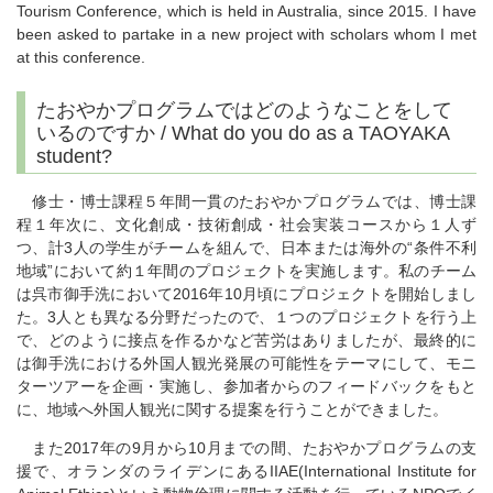
Tourism Conference, which is held in Australia, since 2015. I have
been asked to partake in a new project with scholars whom I met
at this conference.
たおやかプログラムではどのようなことをして
いるのですか / What do you do as a TAOYAKA
student?
修士・博士課程５年間一貫のたおやかプログラムでは、博士課
程１年次に、文化創成・技術創成・社会実装コースから１人ず
つ、計3人の学生がチームを組んで、日本または海外の“条件不利
地域”において約１年間のプロジェクトを実施します。私のチーム
は呉市御手洗において2016年10月頃にプロジェクトを開始しまし
た。3人とも異なる分野だったので、１つのプロジェクトを行う上
で、どのように接点を作るかなど苦労はありましたが、最終的に
は御手洗における外国人観光発展の可能性をテーマにして、モニ
ターツアーを企画・実施し、参加者からのフィードバックをもと
に、地域へ外国人観光に関する提案を行うことができました。
また2017年の9月から10月までの間、たおやかプログラムの支
援で、オランダのライデンにあるIIAE(International Institute for