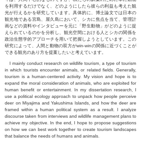
を利用するだけでなく、どのようにしたら彼らの利益も考えた観
光が行えるかを研究しています。具体的に、博士論文では日本の
観光地である宮島、屋久島において、シカに焦点を当て、管理計
画などの資料やインタビューを元に「野生動物」がどのように捉
えられているのかを分析し、観光空間における人とシカの関係を
政治生態学的アプローチを用いて把握しようとしています。この
研究によって、人間と動物の双方がwin-winの関係に近づくことが
できる観光のあり方を提案したいと考えています。
I mainly conduct research on wildlife tourism, a type of tourism
in which tourists encounter animals, or related fields. Generally,
tourism is a human-centered activity. My vision and hope is to
expand the moral consideration of animals, who are exploited for
human benefit or entertainment. In my dissertation research, I
use a political ecology approach to unpack how people perceive
deer on Miyajima and Yakushima Islands, and how the deer are
framed within a human political system as a result. I analyze
discourse taken from interviews and wildlife management plans to
achieve my objective. In the end, I hope to propose suggestions
on how we can best work together to create tourism landscapes
that balance the needs of humans and animals.