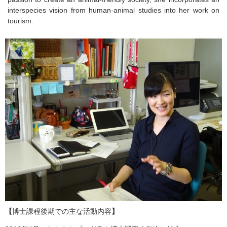
interspecies vision from human-animal studies into her work on
tourism.
【
博士課程後期での主な活動内容
】