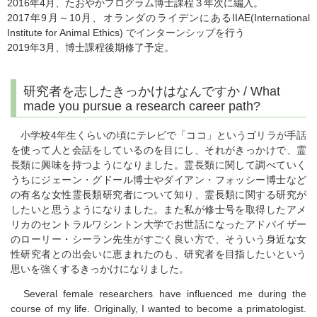
2016年4月、たおやかプログラム博士課程３年次に編入。
2017年9月～10月、オランダのライデンにあるIIAE(International
Institute for Animal Ethics) でインターンシップを行う
2019年3月、博士課程後期修了予定。
研究者を志したきっかけはなんですか / What
made you pursue a research career path?
小学校4年生くらいの頃にテレビで「ココ」というゴリラが手話
を使って人と会話をしているのを目にし、それがきっかけで、霊
長類に興味を持つようになりました。霊長類に関して調べていく
うちにジェーン・グドール博士やダイアン・フォッシー博士など
の有名な女性霊長類研究者について知り、霊長類に関する研究が
したいと思うようになりました。また私が修士号を取得したアメ
リカのセントラルワシントン大学でお世話になったアドバイザー
のローリー・シーラン先生がすごく良い方で、そういう身近な女
性研究者との出会いに恵まれたのも、研究者を目指したいという
思いを強くするきっかけになりました。
Several female researchers have influenced me during the
course of my life. Originally, I wanted to become a primatologist.