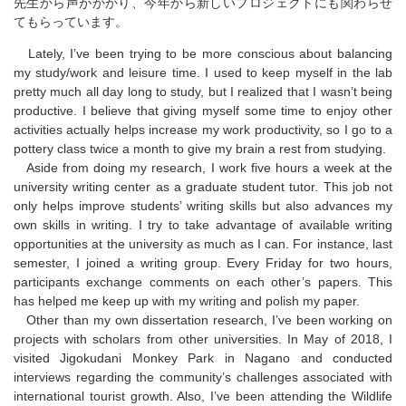
先生から声がかかり、今年から新しいプロジェクトにも関わらせ
てもらっています。
Lately, I’ve been trying to be more conscious about balancing
my study/work and leisure time. I used to keep myself in the lab
pretty much all day long to study, but I realized that I wasn’t being
productive. I believe that giving myself some time to enjoy other
activities actually helps increase my work productivity, so I go to a
pottery class twice a month to give my brain a rest from studying.
Aside from doing my research, I work five hours a week at the
university writing center as a graduate student tutor. This job not
only helps improve students’ writing skills but also advances my
own skills in writing. I try to take advantage of available writing
opportunities at the university as much as I can. For instance, last
semester, I joined a writing group. Every Friday for two hours,
participants exchange comments on each other’s papers. This
has helped me keep up with my writing and polish my paper.
Other than my own dissertation research, I’ve been working on
projects with scholars from other universities. In May of 2018, I
visited Jigokudani Monkey Park in Nagano and conducted
interviews regarding the community’s challenges associated with
international tourist growth. Also, I’ve been attending the Wildlife