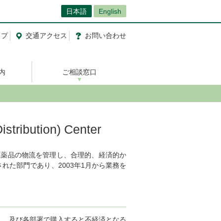
日本語
English
ップ
交通
アクセス
お問い合わせ
内
ご相談窓口
ribution) Center
薬品の物流を管理し、合理的、経済的か
た部門であり、2003年1月から業務を
、及び各部署で購入すると不経済となる