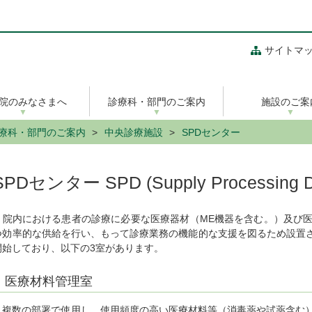
サイトマ
院のみなさまへ
診療科・部門のご案内
施設のご案
療科・部門のご案内
中央診療施設
SPDセンター
SPDセンター SPD (Supply Processing Dist
院内における患者の診療に必要な医療器材（ME機器を含む。）及び医
つ効率的な供給を行い、もって診療業務の機能的な支援を図るため設置され
開始しており、以下の3室があります。
医療材料管理室
複数の部署で使用し、使用頻度の高い医療材料等（消毒薬や試薬含む）