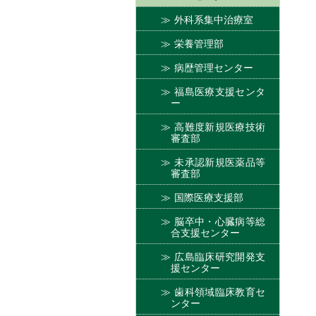
外科系集中治療室
栄養管理部
病歴管理センター
福島医療支援センタ
ー
高難度新規医療技術
審査部
未承認新規医薬品等
審査部
国際医療支援部
脳卒中・心臓病等総
合支援センター
広島臨床研究開発支
援センター
歯科領域臨床教育セ
ンター