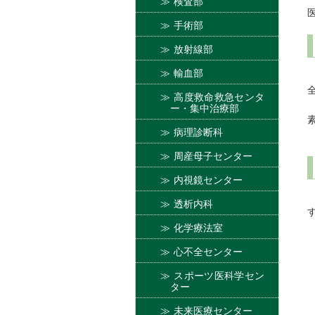
検査部
手術部
放射線部
輸血部
高度救命救急センタ
ー・集中治療部
病理診断科
周産母子センター
内視鏡センター
透析内科
化学療法室
心不全センター
スポーツ医科学セン
ター
未来医療センター