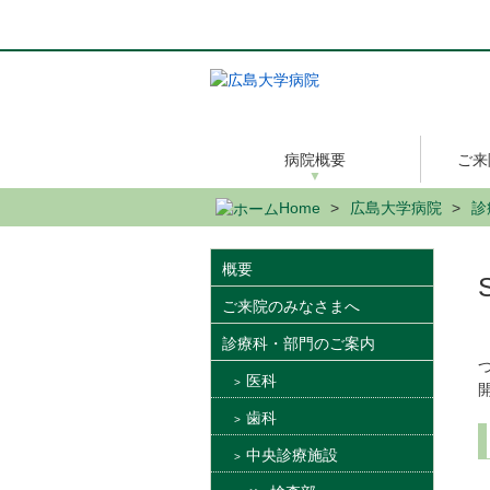
メ
イ
ン
コ
ン
テ
ン
病院概要
ご来
ツ
に
Home
広島大学病院
診
移
動
概要
ご来院のみなさまへ
診療科・部門のご案内
医科
歯科
中央診療施設