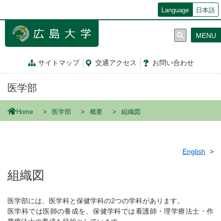
メ
Language
日本語
イ
ン
MENU
コ
ン
テ
サイトマップ
交通
アクセス
お問
い
合
わ
せ
ン
ツ
医学部
に
移
動
Home
医学部
概要
組織図
English
組織図
医学部には、医学科と保健学科の2つの学科があります。
医学科では医師の養成を、保健学科では看護師・理学療法士・作