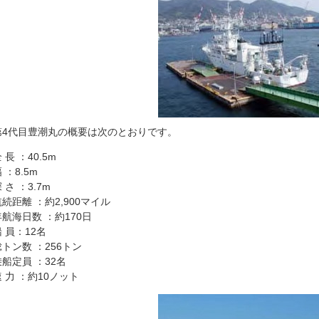
第4代目豊潮丸の概要は次のとおりです。
 長 ：40.5m
 ：8.5m
 さ ：3.7m
航続距離 ：約2,900マイル
年航海日数 ：約170日
船 員：12名
総トン数 ：256トン
乗船定員 ：32名
速 力 ：約10ノット