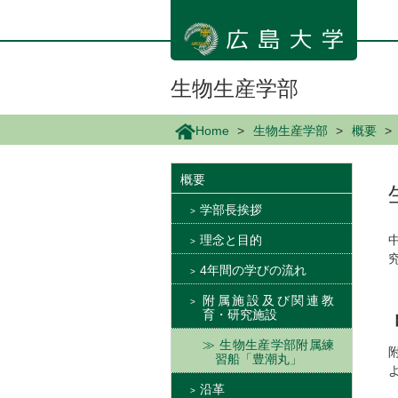
メ
イ
ン
コ
ン
生物生産学部
テ
ン
Home
生物生産学部
概要
ツ
に
移
概要
動
学部長挨拶
理念と目的
4年間の学びの流れ
附属施設及び関連教
育・研究施設
生物生産学部附属練
習船「豊潮丸」
沿革