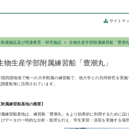
サイトマ
附属施設及び関連教育・研究施設
生物生産学部附属練習船「豊潮
生物生産学部附属練習船「豊潮丸」
中国四国地域で唯一の大学附属の練習船で、他大学との共同研究を実施
究調査航海に活用されています。
【附属練習船基地の概要】
附属練習船基地は、練習船「豊潮丸」をより効果的に利用するために設
よびデータの一時的な分析・処理も行え、学生実習・演習を実施する場