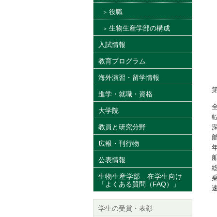
役職
生物生産学部の構成
入試情報
教育プログラム
海外演習・留学情報
進学・就職・資格
全
大学院
幅
教員と研究分野
深
広報・刊行物
公表情報
生物生産学部 在学生向け
「よくある質問（FAQ）」
学生の受賞・表彰