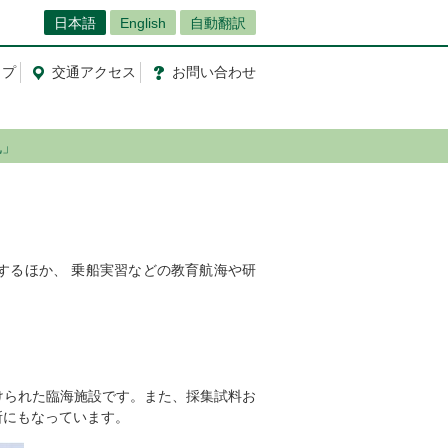
日本語
English
自動翻訳
ップ
交通
アクセス
お問
い
合
わ
せ
丸」
するほか、 乗船実習などの教育航海や研
けられた臨海施設です。また、採集試料お
所にもなっています。