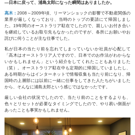
―日本に戻って、浦島太郎になった瞬間はありましたか。
高木：
2008～2009年頃、リーマンショックの影響で不動産関係の
業界が厳しくなっており、当時のトップの要請にて帰国しまし
た。19年間のオーストラリア駐在でしたので、親しいお付き合い
を継続しているお取引先もなかったのですが、各所にお願いやお
詫びに伺うことが主な仕事でした。
私が日本の当たり前を忘れてしまっていないか社員が心配して
「高木はオーストラリア人ですので、日本でのお作法がわからな
いかもしれません」という紹介をしてくれたこともありました
（笑）。オーストラリア駐在中も定期的に帰国していましたし、
ある時期からはインターネットで情報収集も当たり前になり、帰
国時の上層部には以前に一緒に仕事をしてきた人たちがいました
から、そんなに浦島太郎という感じではなかったです。
厳しい会社の状況でしたので、当たり前のことをするよりも、
色々とリセットが必要なタイミングでしたので、やり易い側面が
あったことも事実かもしれません。