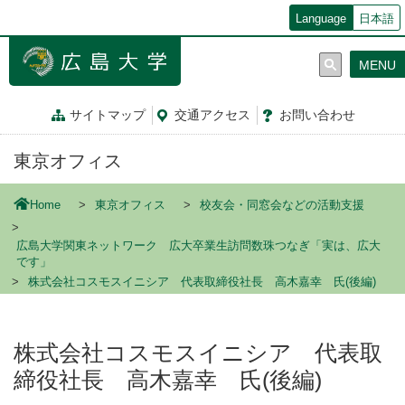
メ
Language
日本語
イ
ン
MENU
コ
ン
テ
サイトマップ
交通
アクセス
お問
い
合
わ
せ
ン
ツ
東京オフィス
に
移
動
Home
東京オフィス
校友会・同窓会などの活動支援
広島大学関東ネットワーク 広大卒業生訪問数珠つなぎ「実は、広大
です」
株式会社コスモスイニシア 代表取締役社長 高木嘉幸 氏(後編)
株式会社コスモスイニシア 代表取
締役社長 高木嘉幸 氏(後編)