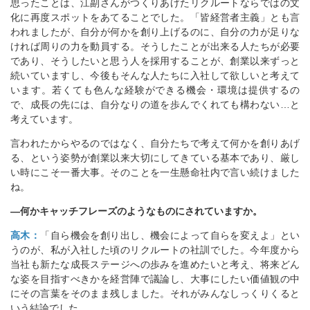
思ったことは、江副さんがつくりあげたリクルートならではの文
化に再度スポットをあてることでした。「皆経営者主義」とも言
われましたが、自分が何かを創り上げるのに、自分の力が足りな
ければ周りの力を動員する。そうしたことが出来る人たちが必要
であり、そうしたいと思う人を採用することが、創業以来ずっと
続いていますし、今後もそんな人たちに入社して欲しいと考えて
います。若くても色んな経験ができる機会・環境は提供するの
で、成長の先には、自分なりの道を歩んでくれても構わない…と
考えています。
言われたからやるのではなく、自分たちで考えて何かを創りあげ
る、という姿勢が創業以来大切にしてきている基本であり、厳し
い時にこそ一番大事。そのことを一生懸命社内で言い続けました
ね。
―何かキャッチフレーズのようなものにされていますか。
高木：
「自ら機会を創り出し、機会によって自らを変えよ」とい
うのが、私が入社した頃のリクルートの社訓でした。今年度から
当社も新たな成長ステージへの歩みを進めたいと考え、将来どん
な姿を目指すべきかを経営陣で議論し、大事にしたい価値観の中
にその言葉をそのまま残しました。それがみんなしっくりくると
いう結論でした。