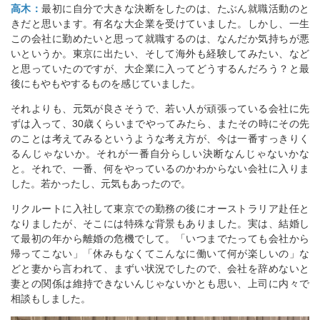
高木：
最初に自分で大きな決断をしたのは、たぶん就職活動のと
きだと思います。有名な大企業を受けていました。しかし、一生
この会社に勤めたいと思って就職するのは、なんだか気持ちが悪
いというか。東京に出たい、そして海外も経験してみたい、など
と思っていたのですが、大企業に入ってどうするんだろう？と最
後にもやもやするものを感じていました。
それよりも、元気が良さそうで、若い人が頑張っている会社に先
ずは入って、30歳くらいまでやってみたら、またその時にその先
のことは考えてみるというような考え方が、今は一番すっきりく
るんじゃないか。それが一番自分らしい決断なんじゃないかな
と。それで、一番、何をやっているのかわからない会社に入りま
した。若かったし、元気もあったので。
リクルートに入社して東京での勤務の後にオーストラリア赴任と
なりましたが、そこには特殊な背景もありました。実は、結婚し
て最初の年から離婚の危機でして。「いつまでたっても会社から
帰ってこない」「休みもなくてこんなに働いて何が楽しいの」な
どと妻から言われて、まずい状況でしたので、会社を辞めないと
妻との関係は維持できないんじゃないかとも思い、上司に内々で
相談もしました。