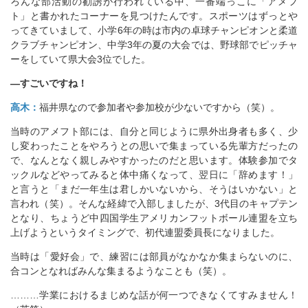
ろんな部活動の勧誘が行われている中、一番端っこに「アメフ
ト」と書かれたコーナーを見つけたんです。スポーツはずっとや
ってきていまして、小学6年の時は市内の卓球チャンピオンと柔道
クラブチャンピオン、中学3年の夏の大会では、野球部でピッチャ
ーをしていて県大会3位でした。
―すごいですね！
高木：
福井県なので参加者や参加校が少ないですから（笑）。
当時のアメフト部には、自分と同じように県外出身者も多く、少
し変わったことをやろうとの思いで集まっている先輩方だったの
で、なんとなく親しみやすかったのだと思います。体験参加でタ
ックルなどやってみると体中痛くなって、翌日に「辞めます！」
と言うと「まだ一年生は君しかいないから、そうはいかない」と
言われ（笑）。そんな経緯で入部しましたが、3代目のキャプテン
となり、ちょうど中四国学生アメリカンフットボール連盟を立ち
上げようというタイミングで、初代連盟委員長になりました。
当時は「愛好会」で、練習には部員がなかなか集まらないのに、
合コンとなればみんな集まるようなことも（笑）。
………学業におけるまじめな話が何一つできなくてすみません！