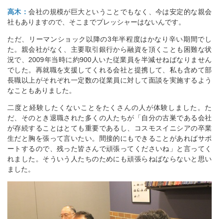
高木：
会社の規模が巨大ということでもなく、今は安定的な親会
社もありますので、そこまでプレッシャーはないんです。
ただ、リーマンショック以降の3年半程度はかなり辛い期間でし
た。親会社がなく、主要取引銀行から融資を頂くことも困難な状
況で、2009年当時に約900人いた従業員を半減せねばなりません
でした。再就職を支援してくれる会社と提携して、私も含めて部
長職以上がそれぞれ一定数の従業員に対して面談を実施するよう
なこともありました。
二度と経験したくないことをたくさんの人が体験しました。た
だ、そのとき退職された多くの人たちが「自分の古巣である会社
が存続することはとても重要であるし、コスモスイニシアの卒業
生だと胸を張って言いたい。間接的にもできることがあればサポ
ートするので、残った皆さんで頑張ってくださいね」と言ってく
れました。そういう人たちのためにも頑張らねばならないと思い
ました。