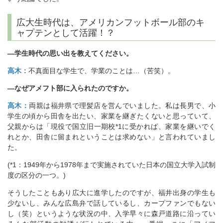
広大生時代は、アメリカンフットボール部のキ
ャプテンとして活躍！？
―学生時代の思い出を教えてください。
高木：
不真面目な学生で、学業のことは…（苦笑）。
―なぜアメフト部に入られたのですか。
高木：
両親は福井県で理髪店を営んでいました。私は長男で、小
学生の頃から田舎を出たい、家業を継ぎたくないと思っていて、
父親からは「現役で国立旧一期校*1に受かれば、家業を継いでく
れとか、田舎に留まれということは求めない」と言われていまし
た。
(*1：1949年から1978年まで実施されていた日本の国立大学入試制
度の区分の一つ。)
そうしたこともあり広大に進学したのですが、福井出身の学生も
少ないし、みんな広島弁で話しているし、カープファンでもない
し（笑）というような状況の中、入学早々に森戸道路に沿ってい