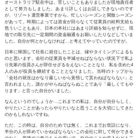
オーストラリア駐在中は、苦しいこともありましたが現地責任者
として努力もしました。あまり詳しくはお話しできないのです
が、リゾート運営事業ですから、忙しいシーズンと閑散シーズン
があって、時期によっては資金が回らなくて従業員の給料支給も
危ういこともあり、日本の本社にはあまり詳細を知らせずに、現
地での取引先に一定期間の資金融通をお願いしたりなどしていま
した。自分が何とかしなければ…と考えてやっていたのですが。
日本に帰国して社長に就任したことは、縁やタイミングによるも
のと思います。会社の従業員を半減せねばならない状況下で私よ
り先輩の役員さんが辞任せざるをえないこととなり、私を含めた4
人のみが役員を継続することとなりました。当時のトップから
「会社の状況はかなり厳しいから覚悟して貰わねばならない」と
言われました。誰かがやらねばならぬことであり「厳しくてもや
ります」と言った自分がいました。
なんというのでしょうか…これまでの私は、自分が自分らしく、
やりたいことがあったらやりたいなと思うことを大切にしてきた
のかもしれないですね。
ただ、この時は、自分のためでは無く、これまでお世話になり、
半分の人が辞めていかねばならないこの会社に対して何かできる
のなら、最後のご奉公をとの思いで、自分のことや収入なども二