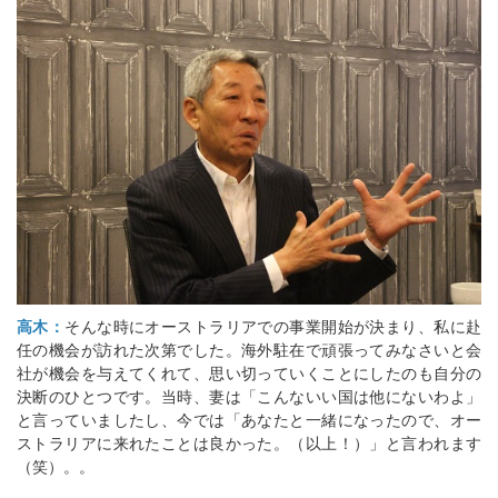
高木：
そんな時にオーストラリアでの事業開始が決まり、私に赴
任の機会が訪れた次第でした。海外駐在で頑張ってみなさいと会
社が機会を与えてくれて、思い切っていくことにしたのも自分の
決断のひとつです。当時、妻は「こんないい国は他にないわよ」
と言っていましたし、今では「あなたと一緒になったので、オー
ストラリアに来れたことは良かった。（以上！）」と言われます
（笑）。。