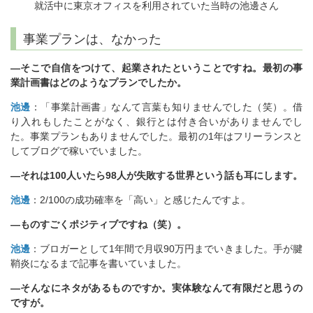
就活中に東京オフィスを利用されていた当時の池邊さん
事業プランは、なかった
―そこで自信をつけて、起業されたということですね。最初の事
業計画書はどのようなプランでしたか。
池邊
：「事業計画書」なんて言葉も知りませんでした（笑）。借
り入れもしたことがなく、銀行とは付き合いがありませんでし
た。事業プランもありませんでした。最初の1年はフリーランスと
してブログで稼いでいました。
―それは100人いたら98人が失敗する世界という話も耳にします。
池邊
：2/100の成功確率を「高い」と感じたんですよ。
―ものすごくポジティブですね（笑）。
池邊
：ブロガーとして1年間で月収90万円までいきました。手が腱
鞘炎になるまで記事を書いていました。
―そんなにネタがあるものですか。実体験なんて有限だと思うの
ですが。