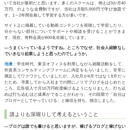
いて当社が最初だと思います。多くのスクールは、例えば3か月40
万円、のような会費制ですが、当社は月額5,000円で学び放題で
す。1～2年間在籍して学習する方が多いです。
サイト上に掲載している動画コンテンツを視聴して学習したり、
分からない部分についてサポートや相談を受けることができま
す。現在、有料会員が800名在籍しています。
―うまくいっているようですね。ところでなぜ、社会人経験なし
でいきなり起業しようと思ったのでしょうか。
池邊
：学生時代、東京オフィスを利用しながら就職活動をして、
外資系コンサルティングファームに内定をもらいました。非常に
満足してワクワクしていましたが、入社月が4月ではなく8月だっ
たため、卒業してから入社までの間にノリでブログをはじめたと
ころ、広告収入で月10万円程度稼げるようになりました。打ち込
めば打ち込むほど成果がでることがわかり、その段階で「自分は
ブロガーとしてやっていける」と確信を持ち、独立しました。
誰よりも深堀りして考えるということ
―ブログは誰でも書けると思いますが、稼げるブログと稼げない