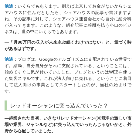
池邊
：いくらでもあります。例えば上京してお金がないからシェ
アハウスに住んだとしたら、シェアハウスの記事が書けますよ
ね。その記事に対して、シェアハウス運営会社から自分に紹介料
が入ってきます。このような、紹介記事に報酬を払う小口のビジ
ネスは、世の中にいくらでもあります。
―「月90万円の収入が未来永劫続くわけではない」と、気づく時
があるはずです。
池邊
：ブログは、Googleのアルゴリズムに支配されている世界で
す。結局、自分自身がそれに支配されている、ということには、
始めてすぐに気が付いていました。ブログというのはWEBを使っ
た集客スキルです。これが法人向けに売れる、ということに着目
して法人向けの事業としてスタートしたのが、当社の始まりで
す。
レッドオーシャンに突っ込んでいった？
―起業された当初、いきなりレッドオーシャン(※競争の激しい市
場や業界、ジャンルなど)に突っ込んでいったんじゃないかと、外
野から心配していました。