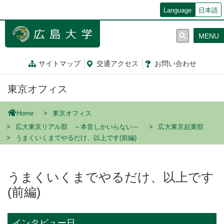
メ
Language
日本語
イ
ン
MENU
コ
ン
テ
サイトマップ
交通
アクセス
お問
い
合
わ
せ
ン
ツ
東京オフィス
に
移
動
Home
東京オフィス
広大東京リアル部 ～本音しかいらない～
広大東京起業部
うまくいくまでやるだけ、以上です(前編)
うまくいくまでやるだけ、以上です
(前編)
インタビュー日