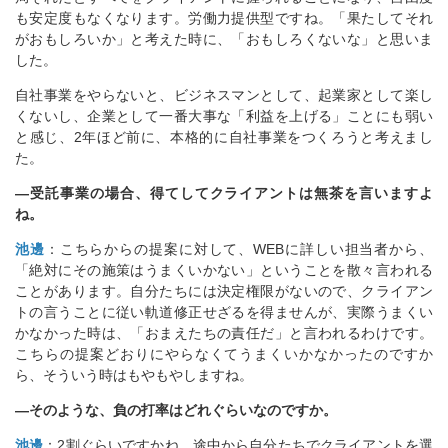
も安定度もなくなります。労働力提供型ですね。「果たしてそれ
がおもしろいか」と考えた時に、「おもしろくないな」と思いま
した。
自社事業をやらないと、ビジネスマンとして、起業家として楽し
くないし、企業として一番大事な「利益を上げる」ことにも弱い
と感じ、2年ほど前に、本格的に自社事業をつくろうと考えまし
た。
―受託事業の場合、得てしてクライアントは無茶を言いますよ
ね。
池邊
：こちらからの提案に対して、WEBに詳しい担当者から、
「絶対にその施策はうまくいかない」ということを散々言われる
ことがあります。自分たちには決定権限がないので、クライアン
トの言うことに従い軌道修正せざるを得ませんが、実際うまくい
かなかった時は、「おまえたちの責任だ」と言われるわけです。
こちらの提案どおりにやらなくてうまくいかなかったのですか
ら、そういう時はもやもやしますね。
―そのような、負の打率はどれぐらいなのですか。
池邊
：2割ぐらいですかね。途中から自分たちでクライアントを選