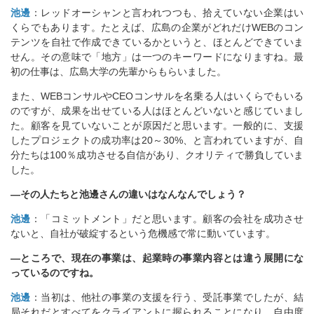
池邊
：レッドオーシャンと言われつつも、拾えていない企業はい
くらでもあります。たとえば、広島の企業がどれだけWEBのコン
テンツを自社で作成できているかというと、ほとんどできていま
せん。その意味で「地方」は一つのキーワードになりますね。最
初の仕事は、広島大学の先輩からもらいました。
また、WEBコンサルやCEOコンサルを名乗る人はいくらでもいる
のですが、成果を出せている人はほとんどいないと感じていまし
た。顧客を見ていないことが原因だと思います。一般的に、支援
したプロジェクトの成功率は20～30%、と言われていますが、自
分たちは100％成功させる自信があり、クオリティで勝負していま
した。
―その人たちと池邊さんの違いはなんなんでしょう？
池邊
：「コミットメント」だと思います。顧客の会社を成功させ
ないと、自社が破綻するという危機感で常に動いています。
―ところで、現在の事業は、起業時の事業内容とは違う展開にな
っているのですね。
池邊
：当初は、他社の事業の支援を行う、受託事業でしたが、結
局それだとすべてをクライアントに握られることになり、自由度