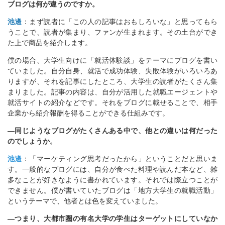
ブログは何が違うのですか。
池邊
：まず読者に「この人の記事はおもしろいな」と思ってもら
うことで、読者が集まり、ファンが生まれます。その土台ができ
た上で商品を紹介します。
僕の場合、大学生向けに「就活体験談」をテーマにブログを書い
ていました。自分自身、就活で成功体験、失敗体験がいろいろあ
りますが、それを記事にしたところ、大学生の読者がたくさん集
まりました。記事の内容は、自分が活用した就職エージェントや
就活サイトの紹介などです。それをブログに載せることで、相手
企業から紹介報酬を得ることができる仕組みです。
―同じようなブログがたくさんある中で、他との違いは何だった
のでしょうか。
池邊
：「マーケティング思考だったから」ということだと思いま
す。一般的なブログには、自分が食べた料理や読んだ本など、雑
多なことが好きなように書かれています。それでは際立つことが
できません。僕が書いていたブログは「地方大学生の就職活動」
というテーマで、他者とは色を変えていました。
―つまり、大都市圏の有名大学の学生はターゲットにしていなか