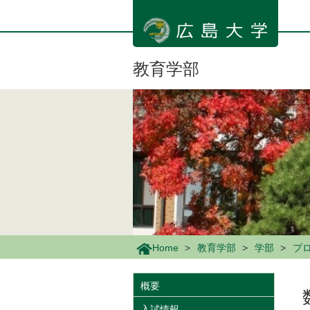
メ
イ
ン
コ
ン
教育学部
テ
ン
ツ
に
移
動
Home
教育学部
学部
プ
概要
入試情報