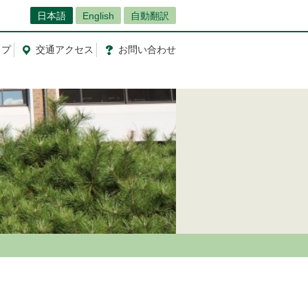
日本語
English
自動翻訳
ップ
交通
アクセス
お問
い
合
わ
せ