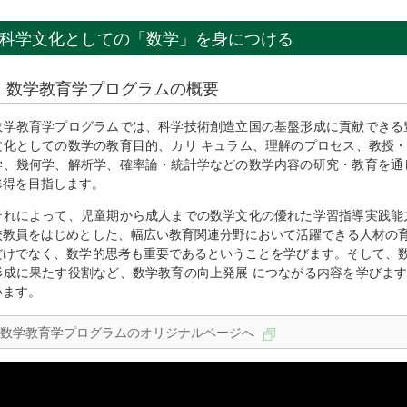
科学文化としての「数学」を身につける
数学教育学プログラムの概要
数学教育学プログラムでは、科学技術創造立国の基盤形成に貢献できる
文化としての数学の教育目的、カリ キュラム、理解のプロセス、教授
学、幾何学、解析学、確率論・統計学などの数学内容の研究・教育を通
修得を目指します。
それによって、児童期から成人までの数学文化の優れた学習指導実践能
校教員をはじめとした、幅広い教育関連分野において活躍できる人材の
だけでなく、数学的思考も重要であるということを学びます。そして、
形成に果たす役割など、数学教育の向上発展 につながる内容を学びま
います。
数学教育学プログラムのオリジナルページへ