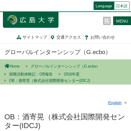
メ
Language
日本語
イ
ン
MENU
コ
ン
テ
サイトマップ
交通
アクセス
お問
い
合
わ
せ
ン
ツ
グローバルインターンシップ（G.ecbo）
に
移
動
Home
グローバルインターンシップ（G.ecbo）
就職活動体験記・OB報告
2016年度
OB：酒寄晃（株式会社国際開発センター(IDCJ)
English
OB：酒寄晃（株式会社国際開発セン
ター(IDCJ)