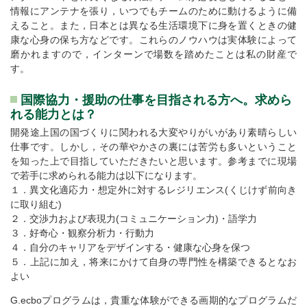
情報にアンテナを張り，いつでもチームのために動けるように備
えること。また，日本とは異なる生活環境下に身を置くときの健
康な心身の保ち方などです。これらのノウハウは実体験によって
磨かれますので，インターンで場数を踏めたことは私の財産で
す。
国際協力・援助の仕事を目指される方へ。求めら
れる能力とは？
開発途上国の国づくりに関われる大変やりがいがあり素晴らしい
仕事です。しかし，その華やかさの裏には苦労も多いということ
を知った上で目指していただきたいと思います。参考までに現場
で若手に求められる能力は以下になります。
１．異文化適応力・想定外に対するレジリエンス(くじけず前向き
に取り組む)
２．交渉力および表現力(コミュニケーション力)・語学力
３．好奇心・観察分析力・行動力
４．自分のキャリアをデザインする・健康な心身を保つ
５．上記に加え，将来にかけて自身の専門性を構築できるとなお
よい
G.ecboプログラムは，貴重な体験ができる画期的なプログラムだ