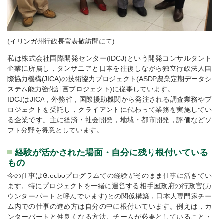
(イリンガ州行政長官表敬訪問にて)
私は株式会社国際開発センター(IDCJ)という開発コンサルタント
企業に所属し，タンザニアと日本を往復しながら独立行政法人国
際協力機構(JICA)の技術協力プロジェクト(ASDP農業定期データシ
ステム能力強化計画プロジェクト)に従事しています。
IDCJはJICA，外務省，国際援助機関から発注される調査業務やプ
ロジェクトを受託し，クライアントに代わって業務を実施してい
る企業です。主に経済・社会開発，地域・都市開発，評価などソ
フト分野を得意としています。
経験が活かされた場面・自分に残り根付いている
もの
今の仕事はG.ecboプログラムでの経験がそのまま仕事に活きてい
ます。特にプロジェクトを一緒に運営する相手国政府の行政官(カ
ウンターパートと呼んでいます)との関係構築，日本人専門家チー
ム内での仕事の進め方は自分の中に根付いています。例えば，カ
ンターパートと仲良くなる方法。チームが必要としていること・