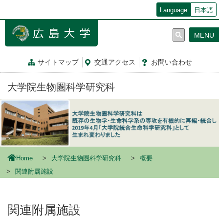
メ
Language
日本語
イ
ン
MENU
コ
ン
テ
サイトマップ
交通
アクセス
お問
い
合
わ
せ
ン
ツ
大学院生物圏科学研究科
に
移
動
Home
大学院生物圏科学研究科
概要
関連附属施設
関連附属施設