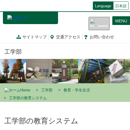
メ
Language
日本語
イ
ン
MENU
コ
ン
テ
サイトマップ
交通
アクセス
お問
い
合
わ
せ
ン
ツ
工学部
に
移
動
Home
工学部
教育・学生生活
工学部の教育システム
工学部の教育システム