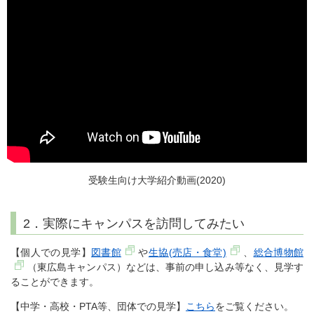
受験生向け大学紹介動画(2020)
2．実際にキャンパスを訪問してみたい
【個人での見学】
図書館
や
生協(売店・食堂)
、
総合博物館
（東広島キャンパス）などは、事前の申し込み等なく、見学す
ることができます。
【中学・高校・PTA等、団体での見学】
こちら
をご覧ください。