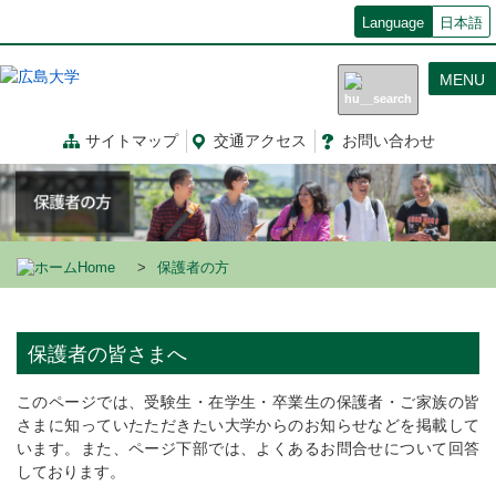
メ
Language
日本語
イ
ン
MENU
コ
ン
テ
サイトマップ
交通
アクセス
お問
い
合
わ
せ
ン
ツ
に
移
動
Home
保護者の方
保護者の皆さまへ
このページでは、受験生・在学生・卒業生の保護者・ご家族の皆
さまに知っていたただきたい大学からのお知らせなどを掲載して
います。また、ページ下部では、よくあるお問合せについて回答
しております。