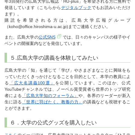
年3回発行の広島大学広報誌「HU-plus」を希望される方に無料で
発送しています（こちらから
デジタルブック
でもお読みいただけ
ます）。
購読を希望される方は、広島大学広報グループ
（koho@office.hiroshima-u.ac.jp)までご連絡ください。
また、広島大学の
公式SNS
では、日々のキャンパスの様子やイ
ベントの開催案内などを発信しています。
５.広島大学の講義を体験してみたい
広島大学の「知」を通じて「学び」やさまざまなことに興味をも
っていただくきっかけとなることを目的として、本学の教員によ
る
「広大名講義100選」
を公開しています。このほか、公式
YouTubeチャンネルでは、ノーベル賞受賞者ら世界のトップ研究
者による
「広島大学知のフォーラム」
や、各界のリーダーが新入
生に語る
「世界に羽ばたく。教養の力」
の講義なども視聴するこ
とができます。
６．大学の公式グッズを購入したい
こちら
のページでは、広島大学マスコットキャラクター「ひろテ