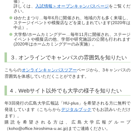
催）。
詳しくは、
入試情報＞オープンキャンパスページ
をご覧くだ
さい。
ゆかたまつり…毎年6月に開催され、地域の方も多く来場し、
ステージイベントや模擬店などを楽しまれています(2020年は
中止）。
大学祭/ホームカミングデー…毎年11月に開催され、ステージ
イベントや模擬店の他、学部や研究施設の公開も行われます
(2020年はホームカミングデーのみ実施）。
３. オンラインでキャンパスの雰囲気を知りたい
こちらの
オンラインキャンパスツアー
ページから、3キャンパスの
雰囲気を体感していただくことができます。
4．Webサイト以外でも大学の様子を知りたい
年3回発行の広島大学広報誌「HU-plus」を希望される方に無料で
発送しています（こちらから
デジタルブック
でもお読みいただけ
ます）。
購読を希望される方は、広島大学広報グループ
（koho@office.hiroshima-u.ac.jp)までご連絡ください。