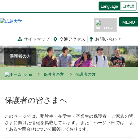
メ
Language
日本語
イ
ン
MENU
コ
ン
テ
サイトマップ
交通
アクセス
お問
い
合
わ
せ
ン
ツ
に
移
動
Home
保護者の方
保護者の方
保護者の皆さまへ
このページでは、受験生・在学生・卒業生の保護者・ご家族の皆
さまに向けた情報を掲載しています。また、ページ下部では、よ
くあるお問合せについて回答しております。