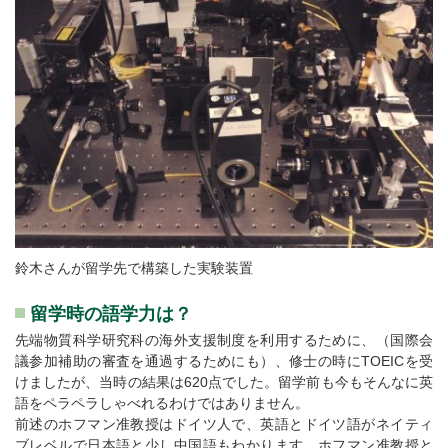
鈴木さんが留学先で構築した実験装置
留学時の語学力は？
先端物質科学研究科の海外支援制度を利用するために、（国際会
議参加補助の審査を通過するためにも）、修士の時にTOEICを受
けましたが、当時の結果は620点でした。留学前も今もそんなに英
語をペラペラしゃべれるわけではありません。
前述のホフマン准教授はドイツ人で、英語とドイツ語がネイティ
ブレベルで日本語と少し中国語もわかります。ホフマン准教授と