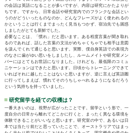
の会話は英語になることが多いですが、内容は研究にかたよりが
ちです。ですから、日常会話や研究室内でのフランクな会話とい
うのがどういったものなのか、どんなフレーズがよく使われるの
かということは行くまでまったく見当もつかず、宿泊先でも困惑
しましたがとても新鮮でした。
必要なことは、「慣れ」だと思います。ある程度言葉が聞き取れ
るのであれば、話した言葉の文法がめちゃくちゃでも相手は意図
を汲んでくれて通じると思います。実際、僕自身英語での表現力
のなさに歯がゆい思いをしましたし、ルームメイトや研究室メン
バーにはとてもお世話になりました。けれども、最低限のコミュ
ニケーションはできたと思います。日頃からトレーニングできて
いればそれに越したことはないと思いますが、逆に言えば英語圏
に行ってしまえば、慣れてそのうちしゃべれるようになるだろう
という気持ちを持っていました。
研究留学を経ての収穫は？
一番大きいのは、視野が広がったことです。留学という形で、一
度自分の日常から離れてどこかに行くと、まったく異なる環境を
体験できることがいいなと思います。研究室の中で、あるいは日
本では当たり前だと思っていたことで、オーストラリアではまっ
たく当たり前ではないことはたくさんあって、固定概念や姿のわ