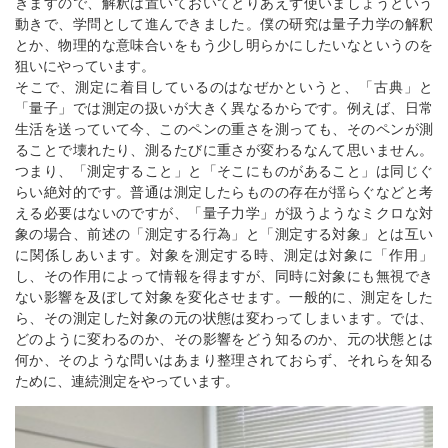
きますので、解釈は置いておいてとりあえず使いましょうという
動きで、学問として進んできました。僕の研究は量子力学の解釈
とか、物理的な意味合いをもう少し明らかにしたいなというのを
狙いにやっています。
そこで、測定に着目しているのはなぜかというと、「古典」と
「量子」では測定の扱いが大きく異なるからです。例えば、日常
生活を送っていて今、このペンの重さを測っても、そのペンが測
ることで壊れたり、測るたびに重さが変わるなんて思いません。
つまり、「測定すること」と「そこにものがあること」は同じぐ
らい絶対的です。普通は測定したらものの存在が揺らぐなどと考
える必要はないのですが、「量子力学」が扱うようなミクロな対
象の場合、前述の「測定する行為」と「測定する対象」とは互い
に関係しあいます。対象を測定する時、測定は対象に「作用」
し、その作用によって情報を得ますが、同時に対象にも無視でき
ない影響を及ぼして対象を変化させます。一般的に、測定をした
ら、その測定した対象の元の状態は変わってしまいます。では、
どのように変わるのか、その影響をどう知るのか、元の状態とは
何か、そのような問いはあまり整理されておらず、それらを知る
ために、連続測定をやっています。