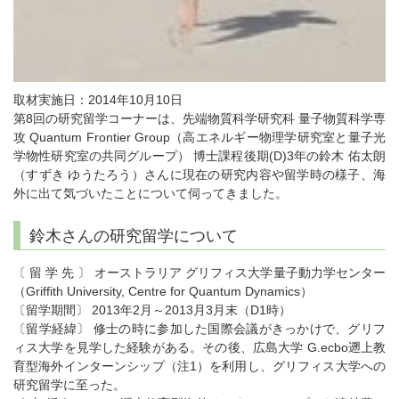
取材実施日：2014年10月10日
第8回の研究留学コーナーは、先端物質科学研究科 量子物質科学専
攻 Quantum Frontier Group（高エネルギー物理学研究室と量子光
学物性研究室の共同グループ） 博士課程後期(D)3年の鈴木 佑太朗
（すずき ゆうたろう）さんに現在の研究内容や留学時の様子、海
外に出て気づいたことについて伺ってきました。
鈴木さんの研究留学について
〔 留 学 先 〕 オーストラリア グリフィス大学量子動力学センター
（Griffith University, Centre for Quantum Dynamics）
〔留学期間〕 2013年2月～2013月3月末（D1時）
〔留学経緯〕 修士の時に参加した国際会議がきっかけで、グリフ
ィス大学を見学した経験がある。その後、広島大学 G.ecbo遡上教
育型海外インターンシップ（注1）を利用し、グリフィス大学への
研究留学に至った。