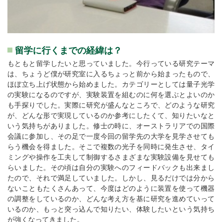
留学に行くまでの経緯は？
もともと留学したいと思っていました。今行っている研究テーマ
は、ちょうど僕が研究室に入るちょっと前から始まったもので、
ほぼ立ち上げ状態から始めました。カテゴリーとしては量子光学
の実験になるのですが、実験装置を組むのに何を選ぶとよいのか
も手探りでした。実際に研究が盛んなところで、どのような研究
が、どんな形で実現しているのか参考にしたくて、知りたいなと
いう気持ちがありました。修士の時に、オーストラリアでの国際
会議に参加し、その足で一度今回の留学先の大学を見学させても
らう機会を得ました。そこで複数の光子を同時に発生させ、タイ
ミングや操作を工夫して制御するさまざまな実験設備を見せても
らいました。その頃は自分の実験へのフィードバックも出来まし
たので、それで満足していました。しかし、見るだけでは分から
ないこともたくさんあって、今度はどのように装置を使って機器
の調整をしているのか、どんな考え方を基に研究を進めていって
いるのか、もっと突っ込んで知りたい、体験したいという気持ち
が強くなってきました。