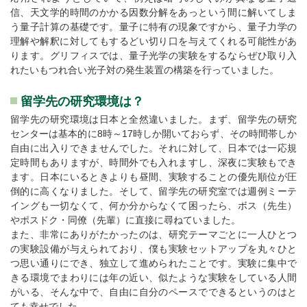
信、天文学的時間のかかる因数分解をあっという間に解いてしま
う量子計算の基礎です。量子に特有の現象ですから、量子力学の
理解や解釈に対してもするどい切り口を与えてくれる可能性があ
ります。グリフィスでは、量子光学の実験をするならぜひ取り入
れたいもつれ合い光子対の発生装置の構築を行っていました。
留学先の研究環境は？
留学先の研究環境は日本と全然違いました。まず、留学先の研究
センターは基本的に8時～17時しか開いておらず、その時間帯しか
自由に出入りできませんでした。それに対して、日本では一応規
定時間もありますが、時間外でも入れますし、深夜に実験もでき
ます。日本にいるときよりも昼間、実験することの優先順位が圧
倒的に高くなりました。そして、留学先の研究室では週例ミーテ
イングも一切なくて、何か分からなくて困ったら、ボス（先生）
やポスドク・同僚（先輩）に直接に尋ねていました。
また、非常にありがたかったのは、研究テーマごとに一人ひとつ
の実験設備が与えられており、僕も実験セットアップを丸々ひと
つ思い通りにでき、独立して進められたことです。実験に集中で
きる環境でまわりには年の近い、似たような実験をしている人間
がいる、そんな中で、自由に自分のペースでできるというのはと
ても幸せでした。