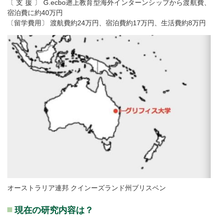
〔 支 援 〕 G.ecbo遡上教育型海外インターンシップから渡航費、
宿泊費に約40万円
〔留学費用〕 渡航費約24万円、宿泊費約17万円、生活費約8万円
オーストラリア連邦 クインーズランド州ブリスベン
現在の研究内容は？