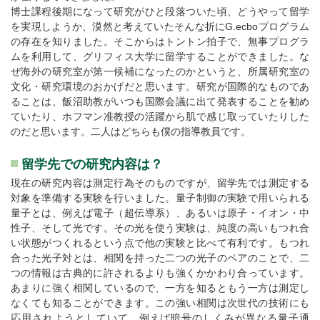
博士課程後期になって研究がひと段落ついた頃、どうやって留学
を実現しようか、漠然と考えていたそんな折にG.ecboプログラム
の存在を知りました。そこからはトントン拍子で、無事プログラ
ムを利用して、グリフィス大学に留学することができました。な
ぜ海外の研究室が第一候補になったのかというと、所属研究室の
文化・研究環境のおかげだと思います。研究が国際的なものであ
ることは、飯沼助教がいつも国際会議に出て発表することを勧め
ていたり、ホフマン准教授の活躍から肌で感じ取っていたりした
のだと思います。二人はどちらも僕の指導教員です。
留学先での研究内容は？
現在の研究内容は測定行為そのものですが、留学先では測定する
対象を準備する実験を行いました。量子制御の実験で用いられる
量子とは、例えば電子（超伝導系）、あるいは原子・イオン・中
性子、そして光です。その光を使う実験は、純度の高いもつれ合
い状態がつくれるという点で他の実験と比べて有利です。もつれ
合った光子対とは、相関を持った二つの光子のペアのことで、二
つの情報は古典的に許されるよりも強くかかわり合っています。
あまりに強く相関しているので、一方を知るともう一方は測定し
なくても知ることができます。この強い相関は次世代の技術にも
応用されようとしていて、例えば暗号のしくみが異なる量子通