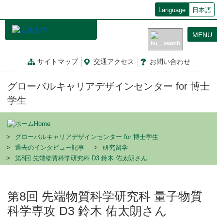
メ
Language
日本語
イ
ン
MENU
コ
ン
テ
サイトマップ
交通
アクセス
お問
い
合
わ
せ
ン
ツ
グローバルキャリアデザインセンター for 博士
に
移
学生
動
Home
グローバルキャリアデザインセンター for 博士学生
過去のインタビュー記事
研究留学
第8回 先端物質科学研究科 D3 鈴木 佑太朗さん
第8回 先端物質科学研究科 量子物質
科学専攻 D3 鈴木 佑太朗さん