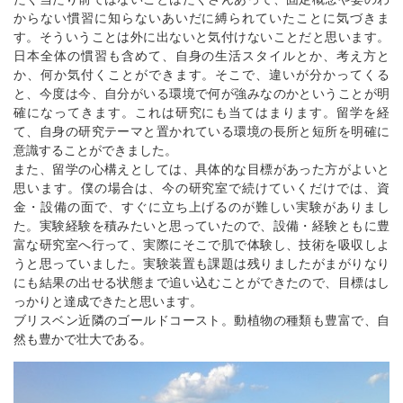
からない慣習に知らないあいだに縛られていたことに気づきま
す。そういうことは外に出ないと気付けないことだと思います。
日本全体の慣習も含めて、自身の生活スタイルとか、考え方と
か、何か気付くことができます。そこで、違いが分かってくる
と、今度は今、自分がいる環境で何が強みなのかということが明
確になってきます。これは研究にも当てはまります。留学を経
て、自身の研究テーマと置かれている環境の長所と短所を明確に
意識することができました。
また、留学の心構えとしては、具体的な目標があった方がよいと
思います。僕の場合は、今の研究室で続けていくだけでは、資
金・設備の面で、すぐに立ち上げるのが難しい実験がありまし
た。実験経験を積みたいと思っていたので、設備・経験ともに豊
富な研究室へ行って、実際にそこで肌で体験し、技術を吸収しよ
うと思っていました。実験装置も課題は残りましたがまがりなり
にも結果の出せる状態まで追い込むことができたので、目標はし
っかりと達成できたと思います。
ブリスベン近隣のゴールドコースト。動植物の種類も豊富で、自
然も豊かで壮大である。