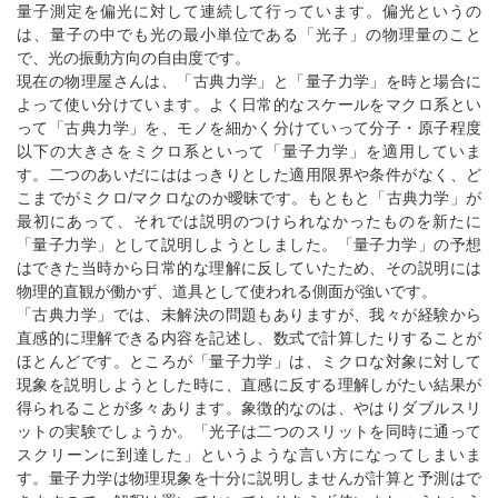
量子測定を偏光に対して連続して行っています。偏光というの
は、量子の中でも光の最小単位である「光子」の物理量のこと
で、光の振動方向の自由度です。
現在の物理屋さんは、「古典力学」と「量子力学」を時と場合に
よって使い分けています。よく日常的なスケールをマクロ系とい
って「古典力学」を、モノを細かく分けていって分子・原子程度
以下の大きさをミクロ系といって「量子力学」を適用していま
す。二つのあいだにははっきりとした適用限界や条件がなく、ど
こまでがミクロ/マクロなのか曖昧です。もともと「古典力学」が
最初にあって、それでは説明のつけられなかったものを新たに
「量子力学」として説明しようとしました。「量子力学」の予想
はできた当時から日常的な理解に反していたため、その説明には
物理的直観が働かず、道具として使われる側面が強いです。
「古典力学」では、未解決の問題もありますが、我々が経験から
直感的に理解できる内容を記述し、数式で計算したりすることが
ほとんどです。ところが「量子力学」は、ミクロな対象に対して
現象を説明しようとした時に、直感に反する理解しがたい結果が
得られることが多々あります。象徴的なのは、やはりダブルスリ
ットの実験でしょうか。「光子は二つのスリットを同時に通って
スクリーンに到達した」というような言い方になってしまいま
す。量子力学は物理現象を十分に説明しませんが計算と予測はで