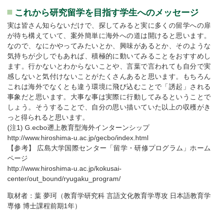
これから研究留学を目指す学生へのメッセージ
実は皆さん知らないだけで、探してみると実に多くの留学への扉
が待ち構えていて、案外簡単に海外への道は開けると思います。
なので、なにかやってみたいとか、興味があるとか、そのような
気持ちが少しでもあれば、積極的に動いてみることをおすすめし
ます。行かないとわからないことや、言葉で言われても自分で実
感しないと気付けないことがたくさんあると思います。もちろん
これは海外でなくとも違う環境に飛び込むことで「誘起」される
事象だと思います。大事な事は実際に行動してみるということで
しょう。そうすることで、自分の思い描いていた以上の収穫がき
っと得られると思います。
(注1) G.ecbo遡上教育型海外インターンシップ
http://www.hiroshima-u.ac.jp/gecbo/index.html
【参考】 広島大学国際センター「留学・研修プログラム」ホーム
ページ
http://www.hiroshima-u.ac.jp/kokusai-
center/out_bound/ryugaku_program/
取材者：葉 夢珂（教育学研究科 言語文化教育学専攻 日本語教育学
専修 博士課程前期1年）