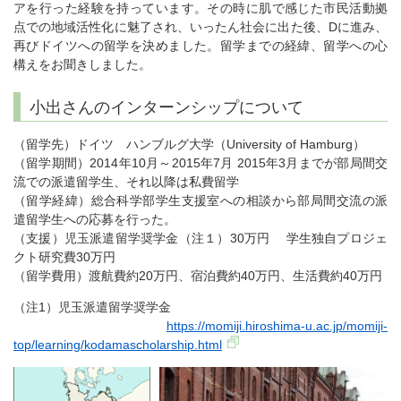
アを行った経験を持っています。その時に肌で感じた市民活動拠
点での地域活性化に魅了され、いったん社会に出た後、Dに進み、
再びドイツへの留学を決めました。留学までの経緯、留学への心
構えをお聞きしました。
小出さんのインターンシップについて
（留学先）ドイツ ハンブルグ大学（University of Hamburg）
（留学期間）2014年10月～2015年7月 2015年3月までが部局間交
流での派遣留学生、それ以降は私費留学
（留学経緯）総合科学部学生支援室への相談から部局間交流の派
遣留学生への応募を行った。
（支援）児玉派遣留学奨学金（注１）30万円 学生独自プロジェ
クト研究費30万円
（留学費用）渡航費約20万円、宿泊費約40万円、生活費約40万円
（注1）児玉派遣留学奨学金
https://momiji.hiroshima-u.ac.jp/momiji-
top/learning/kodamascholarship.html