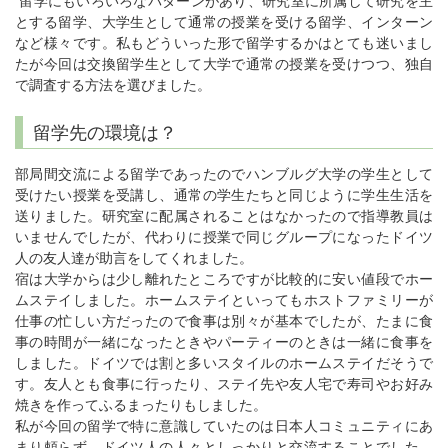
留学にもいろいろなパターンがあり、研究室に所属して研究を主
とする留学、大学生として通常の授業を受ける留学、インターン
など様々です。私もどういった形で留学するかはとても迷いまし
たが今回は交換留学生として大学で通常の授業を受けつつ、独自
で調査する方法を選びました。
留学先の環境は？
部局間交流による留学であったのでハンブルグ大学の学生として
受けたい授業を受講し、通常の学生たちと同じように学生生活を
送りました。研究室に配属されることはなかったので指導教員は
いませんでしたが、代わりに授業で同じグループになったドイツ
人の友人達が助言をしてくれました。
宿は大学からは少し離れたところですが比較的に安い値段でホー
ムステイしました。ホームステイといってもホストファミリーが
仕事の忙しい方だったので食事は別々が基本でしたが、たまに食
事の時間が一緒になったときやパーティーのときは一緒に食事を
しました。ドイツでは割と多いスタイルのホームステイだそうで
す。友人とも食事に行ったり、ステイ先や友人宅で寿司やお好み
焼きを作ってふるまったりもしました。
私が今回の留学で特に意識していたのは日本人コミュニティにあ
まり頼らず、ドイツ人の人々としっかりと交流することでした。