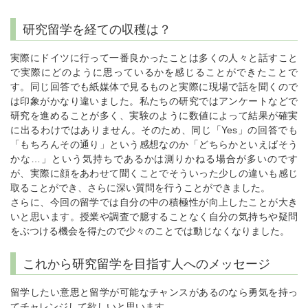
研究留学を経ての収穫は？
実際にドイツに行って一番良かったことは多くの人々と話すこと
で実際にどのように思っているかを感じることができたことで
す。同じ回答でも紙媒体で見るものと実際に現場で話を聞くので
は印象がかなり違いました。私たちの研究ではアンケートなどで
研究を進めることが多く、実験のように数値によって結果が確実
に出るわけではありません。そのため、同じ「Yes」の回答でも
「もちろんその通り」という感想なのか「どちらかといえばそう
かな…」という気持ちであるかは測りかねる場合が多いのです
が、実際に顔をあわせて聞くことでそういった少しの違いも感じ
取ることができ、さらに深い質問を行うことができました。
さらに、今回の留学では自分の中の積極性が向上したことが大き
いと思います。授業や調査で臆することなく自分の気持ちや疑問
をぶつける機会を得たので少々のことでは動じなくなりました。
これから研究留学を目指す人へのメッセージ
留学したい意思と留学が可能なチャンスがあるのなら勇気を持っ
てチャレンジして欲しいと思います。