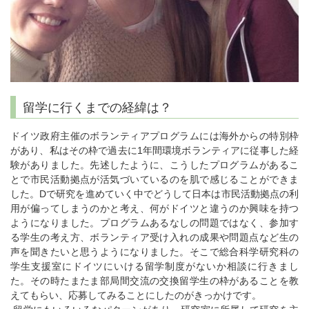
留学に行くまでの経緯は？
ドイツ政府主催のボランティアプログラムには海外からの特別枠
があり、私はその枠で過去に1年間環境ボランティアに従事した経
験がありました。先述したように、こうしたプログラムがあるこ
とで市民活動拠点が活気づいているのを肌で感じることができま
した。Dで研究を進めていく中でどうして日本は市民活動拠点の利
用が偏ってしまうのかと考え、何がドイツと違うのか興味を持つ
ようになりました。プログラムあるなしの問題ではなく、参加す
る学生の考え方、ボランティア受け入れの成果や問題点など生の
声を聞きたいと思うようになりました。そこで総合科学研究科の
学生支援室にドイツにいける留学制度がないか相談に行きまし
た。その時たまたま部局間交流の交換留学生の枠があることを教
えてもらい、応募してみることにしたのがきっかけです。