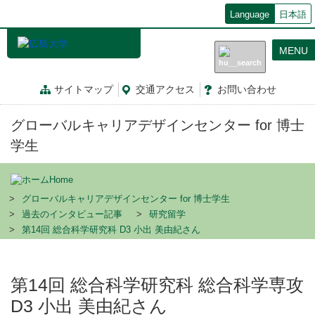
メ
Language
日本語
イ
ン
MENU
コ
ン
テ
サイトマップ
交通
アクセス
お問
い
合
わ
せ
ン
ツ
グローバルキャリアデザインセンター for 博士
に
移
学生
動
Home
グローバルキャリアデザインセンター for 博士学生
過去のインタビュー記事
研究留学
第14回 総合科学研究科 D3 小出 美由紀さん
第14回 総合科学研究科 総合科学専攻
D3 小出 美由紀さん