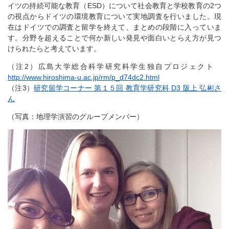
イツの持続可能な教育（ESD）について社会教育と学校教育の2つ
の視点からドイツの環境教育について実地調査を行いました。現
在はドイツでの調査と留学を終えて、まとめの段階に入っていま
す。分野を超えることで何か新しい発見や面白いとらえ方が見つ
けられたらと考えています。
（注2）広島大学総合科学研究科学生独自プロジェクト
http://www.hiroshima-u.ac.jp/rm/p_d74dc2.html
（注3）
研究留学コーナー 第１５回 教育学研究科 D3 阪上 弘彬さ
ん
（写真：地理学演習のグループメンバー）