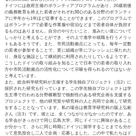
ドイツには政府主催のボランティアプログラムがあり、20歳前後
の義務教育を終えた若者がそれぞれ関心のある分野のボランティ
アに半年から1年ほど従事することができます。このプログラムで
はボランティアで必要な作業服や宿泊などまで若者自体が負担す
るものはありません。自分のやりたいこと、進みたい道について
しっかりと考えることができ、その上で進学や就職を行うメリッ
トもあるそうです。また、市民活動拠点にとっても、毎年一定数
の若者が参加することで、更に組織が常にフレッシュに保たれた
り、身近な施設として継続的に利用されたりしているようです。
こうしたドイツの取り組みを知ることで日本での若者の取り入れ
方や市民活動拠点の活性化について示唆を得られるのではないか
と考えています。
また、総合科学研究科が主催する学生独自プロジェクト（注2）に
採択された研究も行っています。この学生独自プロジェクトは学
生主導で行われる分野横断型で独創性のある研究企画を支援する
プロジェクトで、他の研究室や研究科の人と共同で企画して研究
をすることとなっています。私の場合は教育学研究科の阪上弘彬
さん（注3）です。彼とは、全くつながりがなかったのですが、あ
る学会がきっかけで同じ広島大学、同じドイツに興味があること
が分かって、さらに同じ時期にドイツに留学することまでも分か
って意気投合し二人で企画・応募しました。この中で私たちはド