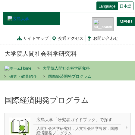
メ
Language
日本語
イ
ン
MENU
コ
ン
テ
サイトマップ
交通
アクセス
お問
い
合
わ
せ
ン
ツ
大学院人間社会科学研究科
に
移
動
Home
大学院人間社会科学研究科
研究・教員紹介
国際経済開発プログラム
国際経済開発プログラム
広島大学「研究者ガイドブック」で探す
人間社会科学研究科 : 人文社会科学専攻 : 国際
経済開発プログラム