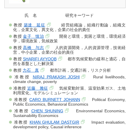
氏 名 研究キーワード
教授
築達 延征
経営組織論，組織行動論，組織文
化，企業文化，異文化，企業の社会的責任
教授
金子 慎治
開発と環境，貧困と環境，環境経済
学，環境政策，気候政策
教授
高橋 与志
人的資源開発，人的資源管理，技術経
営，中小企業，企業の社会的責任
教授
SHARIFI AYYOOB
都市気候変動の緩和と適応，自
然を基盤とした解決策
教授
力石 真
都市計画，交通計画，リスク分析
准教授
NIRAJ PRAKASH JOSHI
Rural livelihoods,
climate change, poverty
准教授
近藤 雅征
気候変動対策、温室効果ガス、土地
利用変化、モデルシミュレーション
准教授
CARO BURNETT JOHANN
Political Economy,
Public Economics, Behavioral Economics
准教授
CHEN SHUNING
Environmental Economics,
Sustainability Economics
准教授
KHAN GHULAM DASTGIR
Impact evaluation,
development policy, Causal inference