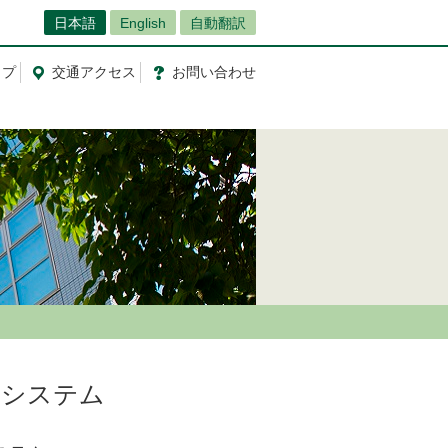
日本語
English
自動翻訳
ップ
交通
アクセス
お問
い
合
わ
せ
・システム