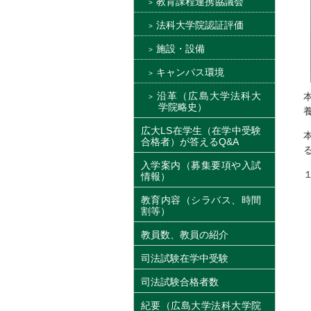
教育課程連携協議会
法科大学院認証評価
施設・設備
キャンパス環境
沿革（広島大学法科大
学院略史）
広大LS在学生（在学中受験
合格者）が答えるQ&A
入学案内（募集要項や入試
情報）
教育内容（シラバス、時間
割等）
教員数、教員の紹介
司法試験在学中受験
司法試験合格者数
紀要（広島大学法科大学院