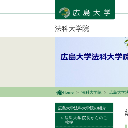
メ
イ
ン
コ
ン
法科大学院
テ
ン
ツ
に
移
動
Home
法科大学院
広島大学
広島大学法科大学院の紹介
法科大学院長からのご
挨拶