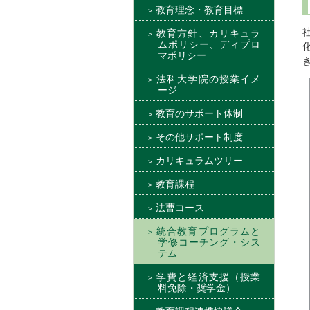
教育理念・教育目標
教育方針、カリキュラ
ムポリシー、ディプロ
マポリシー
法科大学院の授業イメ
ージ
教育のサポート体制
その他サポート制度
カリキュラムツリー
教育課程
法曹コース
統合教育プログラムと
学修コーチング・シス
テム
学費と経済支援（授業
料免除・奨学金）