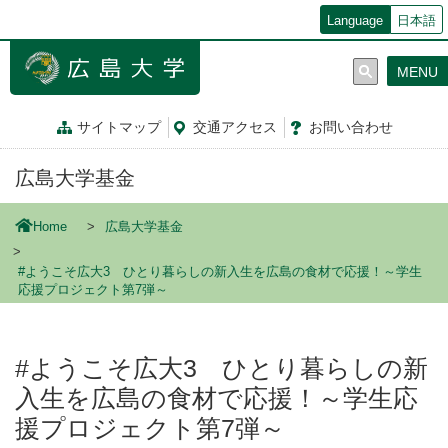
メ
Language
日本語
イ
ン
MENU
コ
ン
テ
サイトマップ
交通
アクセス
お問
い
合
わ
せ
ン
ツ
広島大学基金
に
移
動
Home
広島大学基金
#ようこそ広大3 ひとり暮らしの新入生を広島の食材で応援！～学生
応援プロジェクト第7弾～
#ようこそ広大3 ひとり暮らしの新
入生を広島の食材で応援！～学生応
援プロジェクト第7弾～