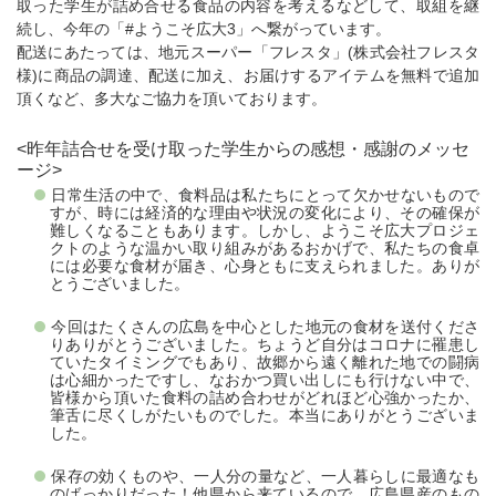
取った学生が詰め合せる食品の内容を考えるなどして、取組を継
続し、今年の「#ようこそ広大3」へ繋がっています。
配送にあたっては、地元スーパー「フレスタ」(株式会社フレスタ
様)に商品の調達、配送に加え、お届けするアイテムを無料で追加
頂くなど、多大なご協力を頂いております。
<昨年詰合せを受け取った学生からの感想・感謝のメッセ
ージ>
日常生活の中で、食料品は私たちにとって欠かせないもので
すが、時には経済的な理由や状況の変化により、その確保が
難しくなることもあります。しかし、ようこそ広大プロジェ
クトのような温かい取り組みがあるおかげで、私たちの食卓
には必要な食材が届き、心身ともに支えられました。ありが
とうございました。
今回はたくさんの広島を中心とした地元の食材を送付くださ
りありがとうございました。ちょうど自分はコロナに罹患し
ていたタイミングでもあり、故郷から遠く離れた地での闘病
は心細かったですし、なおかつ買い出しにも行けない中で、
皆様から頂いた食料の詰め合わせがどれほど心強かったか、
筆舌に尽くしがたいものでした。本当にありがとうございま
した。
保存の効くものや、一人分の量など、一人暮らしに最適なも
のばっかりだった！他県から来ているので、広島県産のもの