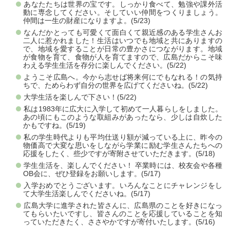
あなたたちは世界の宝です。しっかり食べて、勉強や課外活
動に専念してください。そしていい仲間をつくりましょう。
仲間は一生の財産になりますよ。(5/23)
なんだかとっても可愛くて面白くて親近感のある学生さんお
二人に惹かれました！生活はいつでも地域と共にありますの
で、地域を愛することが日常の豊かさにつながります。地域
が食物を育て、食物が人を育てますので、広島だからこそ味
わえる学生生活を存分に楽しんでください。(5/22)
ようこそ広島へ。今から志せば将来何にでもなれる！の気持
ちで、ためらわず自分の世界を広げてくださいね。(5/22)
大学生活を楽しんで下さい！(5/22)
私は1983年に広大に入学して初めて一人暮らしをしました。
あの頃にもこのような取組みがあったなら、少しは自炊した
かもですね。(5/19)
私の学生時代よりも平均仕送り額が減っている上に、昨今の
物価高で大変な思いをしながら学業に励む学生さんたちへの
応援をしたく、些少ですが寄附させていただきます。(5/18)
学生生活を、楽しんでください！ 卒業時には、校友会や各種
OB会に、ぜひ登録をお願いします。(5/17)
入学おめでとうございます。いろんなことにチャレンジをし
て大学生活楽しんでくださいね。(5/17)
広島大学に進学された皆さんに、広島県のことを好きになっ
てもらいたいですし、皆さんのことを応援していることを知
っていただきたく、ささやかですが寄付いたします。(5/16)