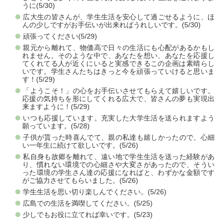
うに(5/30)
広大生の皆さんが、学生生活を安心して過ごせるように、ほ
んの少しですがお手伝いが出来ればうれしいです。(5/30)
頑張ってください(5/29)
親元から離れて、物価高で日々の生活にも心配があるかもし
れません。そのような中で、あなたを想い、あなたを応援し
てくれてる人が近くにいると実感できるこの企画は素晴らし
いです。学生さんたちはきっと今を頑張っていけると思いま
す！(5/29)
「ようこそ！」の心をお手伝いさせてもらえて嬉しいです。
応援の気持ちを形にしてくれる広大で、皆さんの夢も実現出
来ますように！(5/29)
いつも応援しています。充実した大学生活を送られますよう
願っています。(5/28)
子供が貰った時喜んでて、親の私達も嬉しかったので、心細
い一年生に続けて欲しいです。(5/26)
私自身も故郷を離れて、遠い地で学生生活を送った経験があ
り、慣れない環境での心細さや大変さがあったので、そうい
った環境の学生さん達の応援になればと、わずかな金額です
がご協力させてもらいました。(5/26)
学生生活を思い切り楽しんでください。(5/26)
広島での生活を満喫してください。(5/25)
少しでもお役に立てれば幸いです。(5/23)