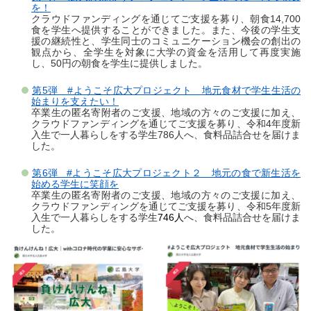
を！
クラウドファンディングを通じてご支援を募り、朝食14,700
食を学生へ提供することができました。また、今後の学生支
援の継続性と、学生同士のコミュニケーション機会の創出の
観点から、全学生を対象に大学の資金を活用して再度実施
し、50円の朝食を学生に提供しました。
第5弾 #ようこそ広大プロジェクト 地元食材で学生生活の
始まりを支えたい！
卒業生の匿名寄附者のご支援、地域の方々のご支援に加え、
クラウドファンディングを通じてご支援を募り、令和4年度新
入生で一人暮らしをする学生786人へ、食料品詰合せを届けま
した。
第6弾 #ようこそ広大プロジェクト２ 地元の食で新生活を
始める学生に笑顔を
卒業生の匿名寄附者のご支援、地域の方々のご支援に加え、
クラウドファンディングを通じてご支援を募り、令和5年度新
入生で一人暮らしをする学生
746人
へ、食料品詰合せを届けま
した。