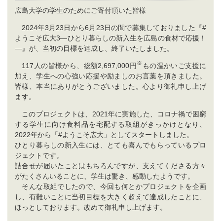
広島大学の学生のためにご寄付頂いた皆様
2024年3月23日から6月23日の間で募集しておりました『#
ようこそ広大3―ひとり暮らしの新入生を広島の食材で応援！
―』が、当初の目標を達成し、終了いたしました。
※
117人の皆様から、総額2,697,000円
もの温かいご支援に
加え、学生への心強い応援や励ましのお⾔葉を頂きました。
皆様、本当にありがとうございました。心より御礼申し上げ
ます。
このプロジェクトは、2021年に実施した、コロナ禍で困窮
する学生に向け食料品を宅配する取組がきっかけとなり、
2022年から「#ようこそ広大」としてスタートしました。
ひとり暮らしの新入生には、とても喜んでもらっているプロ
ジェクトです。
詰合せが届いたことはもちろんですが、支えてくださる方々
がたくさんいることに、学生は驚き、感動したようです。
そんな取組でしたので、今回も何とかプロジェクトを企画
し、有難いことに当初目標を大きく超えて達成したことに、
ほっとしております。改めて御礼申し上げます。