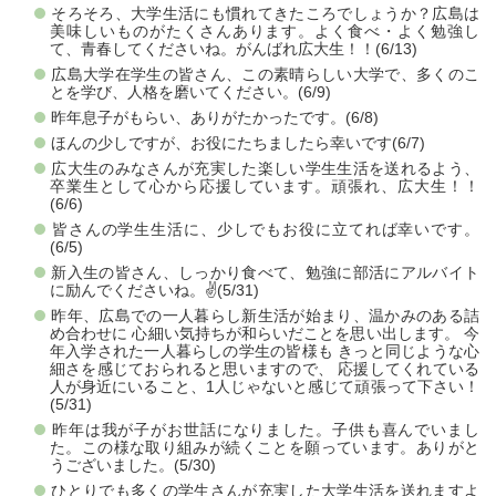
そろそろ、大学生活にも慣れてきたころでしょうか？広島は
美味しいものがたくさんあります。よく食べ・よく勉強し
て、青春してくださいね。がんばれ広大生！！(6/13)
広島大学在学生の皆さん、この素晴らしい大学で、多くのこ
とを学び、人格を磨いてください。(6/9)
昨年息子がもらい、ありがたかったです。(6/8)
ほんの少しですが、お役にたちましたら幸いです(6/7)
広大生のみなさんが充実した楽しい学生生活を送れるよう、
卒業生として心から応援しています。頑張れ、広大生！！
(6/6)
皆さんの学生生活に、少しでもお役に立てれば幸いです。
(6/5)
新入生の皆さん、しっかり食べて、勉強に部活にアルバイト
に励んでくださいね。✌️(5/31)
昨年、広島での一人暮らし新生活が始まり、温かみのある詰
め合わせに 心細い気持ちが和らいだことを思い出します。 今
年入学された一人暮らしの学生の皆様も きっと同じような心
細さを感じておられると思いますので、 応援してくれている
人が身近にいること、1人じゃないと感じて頑張って下さい！
(5/31)
昨年は我が子がお世話になりました。子供も喜んでいまし
た。この様な取り組みが続くことを願っています。ありがと
うございました。(5/30)
ひとりでも多くの学生さんが充実した大学生活を送れますよ