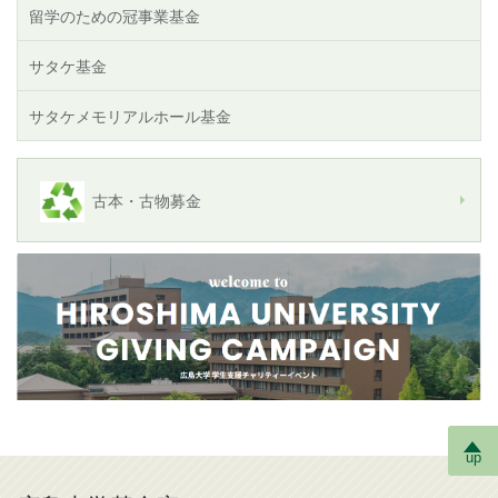
留学のための冠事業基金
サタケ基金
サタケメモリアルホール基金
古本・古物募金
up