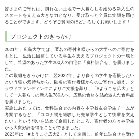
皆さまのご寄付は、慣れない土地で一人暮らしを始める新入生の
スタートを支える大きな力となり、受け取った全員に笑顔を届け
ることができます。どうぞご賛同のほどよろしくお願いします！
プロジェクトのきっかけ
2021年、広島大学では、匿名の寄付者様からの大学へのご寄付を
もとに、生活に困窮している学生を支えるプロジェクトの一環と
して、希望のあった学生200人の自宅に「食料詰合せ」を届けまし
た。
この取組をきっかけに、翌2022年、より多くの学生を応援したい
という強い気持ちから、匿名の寄付者様からのご寄付に加え、ク
ラウドファンディングによりご支援を募り、「#ようこそ広大」と
して一人暮らしの新入生786人へ、広島の食材を詰め込んだ食料品
を届けました。
実施にあたっては、食料詰合せの内容を本学校友会学生チームが
考案するなど、「コロナ禍を経験した先輩学生として後輩を支え
たい」という想いを込めて企画したところ、寄付者の方々や学生
から大変好評を得ることができました。
2023年は「#ようこそ広大2」として企画し、前年に詰合せを受け