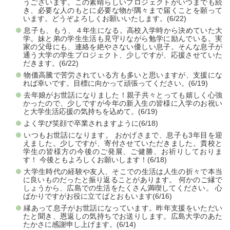
うございます。この素晴らしいプロジェクトがいつまでも続
き、必要な人のもとに必要な物が隅々まで届くことを願って
います。どうぞよろしくお願いいたします。(6/22)
息子も、もう、４年生になる。高校入学時から決めていた大
学。妹と弟の学生生活も見守りながら勉学に励んでいる。実
家の父母にも、連絡を絶やさない優しい息子。そんな息子が
通う大学の学生プロジェクト、少しですが、応援させていた
だきます。(6/22)
物価高騰で苦労されている方も多いと思いますが、支援にな
れば幸いです。目標に向かって頑張ってください。(6/19)
去年娘がお世話になりました！親子共々とっても嬉しく心強
かったので、少しですが今年の新入生の皆様に入学のお祝い
と大学生活応援の気持ちを込めて。(6/19)
よく学び笑顔で卒業されますように(6/18)
いつもお世話になります。 おかげさまで、息子も3年目を迎
えました。少しですが、寄付させていただきました。貴校と
学生の皆様方の今後のご発展、ご健勝、お祈りしておりま
す！ 今後ともよろしくお願いします！(6/18)
大学生時代の経験や友人、そこでの生活は人生の折々で本当
に良いものだったと振り返ることがあります。 何かのご縁で
しょうから、広島での生活をたくさん満喫してください。 心
ばかりですがお役に立てばとおもいます(6/16)
縁あって息子がお世話になっています。昨年支援をいただい
たと聞き、恩返しの気持ちでお送りします。広島大学のあた
たかさに感謝申し上げます。(6/14)