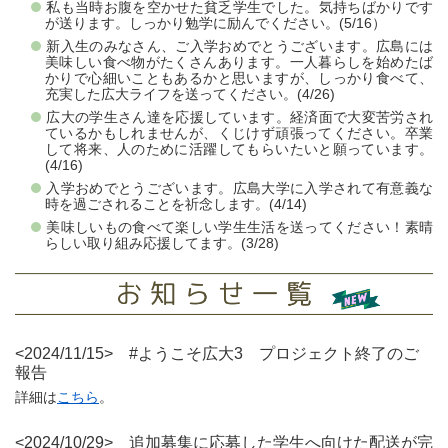
私も当時お腹を空かせた貧乏学生でした。気持ちばかりです
が送ります。しっかり勉学に励んでください。(5/16）
新入生のみなさん、ご入学おめでとうございます。広島には
美味しい食べ物がたくさんあります。一人暮らしを始めたば
かりで心細いこともあるかと思いますが、しっかり食べて、
充実した広大ライフを送ってください。(4/26)
広大の学生さん達を応援しています。経済面で大変苦労され
ているかもしれませんが、くじけず頑張ってください。卒業
して将来、人のために活躍してもらいたいと願っています。
(4/16)
入学おめでとうございます。広島大学に入学されて有意義な
時を過ごされることを祈念します。(4/14)
美味しいもの食べて楽しい学生生活を送ってください！素晴
らしい取り組み応援してます。(3/28)
<2024/11/15> #ようこそ広大3 プロジェクト終了のご
報告
詳細は
こちら
。
<2024/10/29> 追加募集に応募した学生へ向けた配送が完