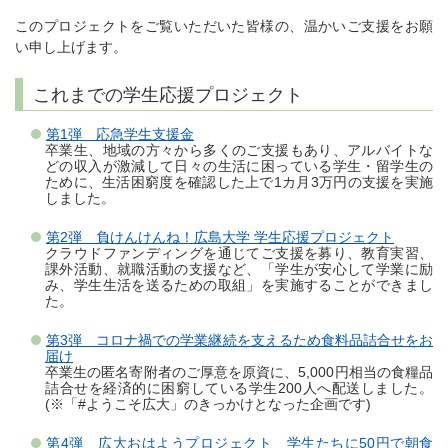
このプロジェクトをご覧いただいた皆様の、温かいご支援をお願
い申し上げます。
これまでの学生応援プロジェクト
第1弾 応急学生支援金
卒業生、地域の方々から多くのご支援もあり、アルバイトな
どの収入が激減して日々の生活に困っている学生・留学生の
ために、生活困窮度を確認した上で1カ月3万円の支援を実施
しました。
第2弾 負けんけんね！広島大学 学生応援プロジェクト
クラウドファンディングを通じてご支援を募り、教育実習、
課外活動、就職活動の支援など、「学生が安心して学業に励
み、学生生活を送るための取組」を実施することができまし
た。
第3弾 コロナ禍での学業継続を支えるため食料品詰合せをお
届け
卒業生の匿名寄附者のご厚意を原資に、5,000円相当の食糧品
詰合せを経済的に困窮している学生200人へ配送しました。
(※「#ようこそ広大」のきっかけとなった企画です)
第4弾 広大おはようプロジェクト 学生たちに50円で朝食