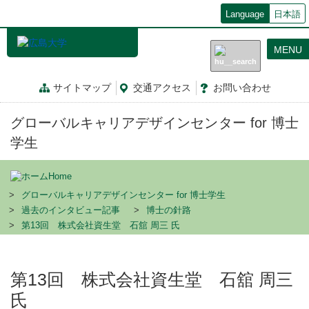
メ
Language
日本語
イ
ン
MENU
コ
ン
テ
サイトマップ
交通
アクセス
お問
い
合
わ
せ
ン
ツ
グローバルキャリアデザインセンター for 博士
に
移
学生
動
Home
グローバルキャリアデザインセンター for 博士学生
過去のインタビュー記事
博士の針路
第13回 株式会社資生堂 石舘 周三 氏
第13回 株式会社資生堂 石舘 周三
氏