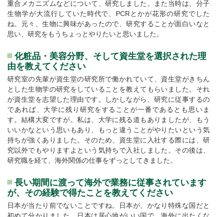
重合メカニズムなどについて、研究しました。また当時は、分子
生物学が大流行していた時代で、PCRとかが花形の研究でした
ね。元々、生物に興味があったので、研究することが面白いなと
思い、研究をもうちょっとやりたいと思いました。
化粧品・美容分野、そして資生堂を選択された理
由を教えてください
研究室の先輩が資生堂の研究所で働かれていて、資生堂がきちん
とした生物学の研究をしていることを教えてもらいました。それ
が資生堂を志望した理由です。しかしながら、研究に従事するの
であれば、大学に残り研究をすることが一番であるとも思いま
す。結構大変ですが。私は、大学に残る道もありましたが、もう
いいかなという思いもあり、もっと違うことがやりたいという気
持ちが強くありました。そのため、資生堂に入社する際には、研
究以外でもやりますよという気持ちで入社しました。その後は、
研究職を経て、海外関係の仕事をずっとしてきました。
長い期間に渡って海外で業務に従事されています
が、その経験で得たことを教えてください
日本が当たり前でないことですね。日本が、かなり特殊な国だと
初めて分かりました。日本は居心地がいい国で、海外に出たくな