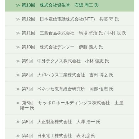
第13回 株式会社資生堂 石舘 周三 氏
第12回 日本電信電話株式会社(NTT) 兵藤 守 氏
第11回 三島食品株式会社 馬場 堅治 氏 / 中村 聡 氏
第10回 株式会社デンソー 伊藤 義人 氏
第9回 中外テクノス株式会社 小林 強志 氏
第8回 大和ハウス工業株式会社 吉田 博之 氏
第7回 ベネッセ教育総合研究所 岡部 悟志 氏
第6回 サッポロホールディングス株式会社 土屋
陽一 氏
第5回 大正製薬株式会社 大澤 浩一 氏
第4回 日東電工株式会社 表 利彦氏