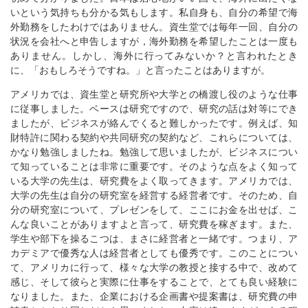
いという気持ちも分かる気もします。私自身も、自分の希望で海
外勤務をしたわけではありません。資生堂では毎年一回、自分の
状況を会社へと申告しますが，海外勤務を希望したことは一度も
ありません。しかし、海外に行ってみないか？と言われたとき
に、「おもしろそうですね。」と言ったことはありますが。
アメリカでは、資生堂と研究所や大学との橋渡し役のような仕事
に従事しました。ベースは研究ですので、研究の話は対等にでき
ましたが、ビジネスが絡んでくると難しかったです。例えば、知
財特許に関わる契約や共同研究の契約など、これらについては、
かなり勉強しましたね。勉強して思いましたが、ビジネスについ
て知っていることは非常に重要です。そのような点をよく知って
いる大学の先生は、研究費をよく取ってきます。アメリカでは、
大学の先生は自分の研究室を経営する経営者です。そのため、自
分の研究室について、プレゼンをして、ここにお金を出せば、こ
んな良いことがありますよと言って、研究費を稼ぎます。また、
学生や部下を操るこつは、まさに経営者と一緒です。つまり、ア
カデミアで優秀な人は経営者としても優秀です。このことについ
て、アメリカに行って、様々な大学の教授と接する中で、改めて
感じ、そして彼らと実際に仕事をすることで、とても良い経験に
なりました。また、企業における企画書や提案書は、研究費の申