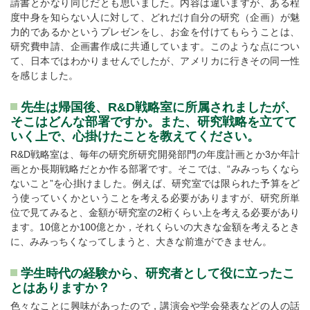
請書とかなり同じだとも思いました。内容は違いますが、ある程
度中身を知らない人に対して、どれだけ自分の研究（企画）が魅
力的であるかというプレゼンをし、お金を付けてもらうことは、
研究費申請、企画書作成に共通しています。このような点につい
て、日本ではわかりませんでしたが、アメリカに行きその同一性
を感じました。
先生は帰国後、R&D戦略室に所属されましたが、
そこはどんな部署ですか。また、研究戦略を立てて
いく上で、心掛けたことを教えてください。
R&D戦略室は、毎年の研究所研究開発部門の年度計画とか3か年計
画とか長期戦略だとか作る部署です。そこでは、“みみっちくなら
ないこと”を心掛けました。例えば、研究室では限られた予算をど
う使っていくかということを考える必要がありますが、研究所単
位で見てみると、金額が研究室の2桁くらい上を考える必要があり
ます。10億とか100億とか，それくらいの大きな金額を考えるとき
に、みみっちくなってしまうと、大きな前進ができません。
学生時代の経験から、研究者として役に立ったこ
とはありますか？
色々なことに興味があったので，講演会や学会発表などの人の話