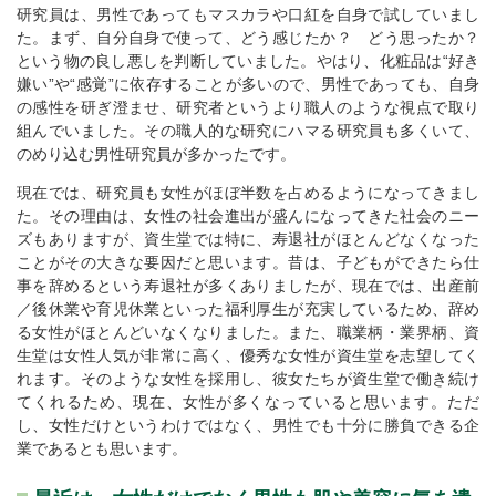
研究員は、男性であってもマスカラや口紅を自身で試していまし
た。まず、自分自身で使って、どう感じたか？ どう思ったか？
という物の良し悪しを判断していました。やはり、化粧品は“好き
嫌い”や“感覚”に依存することが多いので、男性であっても、自身
の感性を研ぎ澄ませ、研究者というより職人のような視点で取り
組んでいました。その職人的な研究にハマる研究員も多くいて、
のめり込む男性研究員が多かったです。
現在では、研究員も女性がほぼ半数を占めるようになってきまし
た。その理由は、女性の社会進出が盛んになってきた社会のニー
ズもありますが、資生堂では特に、寿退社がほとんどなくなった
ことがその大きな要因だと思います。昔は、子どもができたら仕
事を辞めるという寿退社が多くありましたが、現在では、出産前
／後休業や育児休業といった福利厚生が充実しているため、辞め
る女性がほとんどいなくなりました。また、職業柄・業界柄、資
生堂は女性人気が非常に高く、優秀な女性が資生堂を志望してく
れます。そのような女性を採用し、彼女たちが資生堂で働き続け
てくれるため、現在、女性が多くなっていると思います。ただ
し、女性だけというわけではなく、男性でも十分に勝負できる企
業であるとも思います。