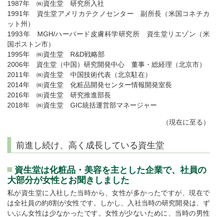
1987年 ㈱資生堂 研究所入社
1991年 資生堂アメリカテクノセンター 副所長（米国コネチカ
ット州）
1993年 MGH/ハーバード皮膚科学研究所 資生堂リエゾン（米
国ボストン市）
1995年 ㈱資生堂 R&D戦略部
2006年 資生堂（中国）研究開発中心 董事・総経理（北京市）
2011年 ㈱資生堂 中国技術代表（北京駐在）
2014年 ㈱資生堂 化粧品開発センター情報開発室長
2016年 ㈱資生堂 研究推進部長
2018年 ㈱資生堂 GIC統括運営部マネージャー
（現在に至る）
前進し続け、高く成長している資生堂
資生堂は化粧品・美容を主とした企業で、社員の
大部分が女性とお聞きしました
私が資生堂に入社した当時から、女性が多かったですが、現在で
は全社員の約8割が女性です。しかし、入社当時の研究開発は、ず
いぶん女性は少なかったです。女性が少ないために、当時の男性