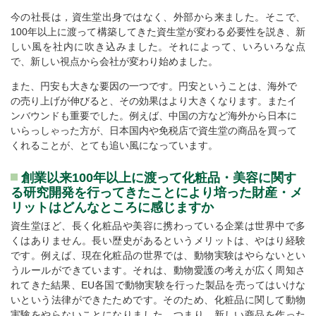
今の社長は，資生堂出身ではなく、外部から来ました。そこで、
100年以上に渡って構築してきた資生堂が変わる必要性を説き、新
しい風を社内に吹き込みました。それによって、いろいろな点
で、新しい視点から会社が変わり始めました。
また、円安も大きな要因の一つです。円安ということは、海外で
の売り上げが伸びると、その効果はより大きくなります。またイ
ンバウンドも重要でした。例えば、中国の方など海外から日本に
いらっしゃった方が、日本国内や免税店で資生堂の商品を買って
くれることが、とても追い風になっています。
創業以来100年以上に渡って化粧品・美容に関す
る研究開発を行ってきたことにより培った財産・メ
リットはどんなところに感じますか
資生堂ほど、長く化粧品や美容に携わっている企業は世界中で多
くはありません。長い歴史があるというメリットは、やはり経験
です。例えば、現在化粧品の世界では、動物実験はやらないとい
うルールができています。それは、動物愛護の考えが広く周知さ
れてきた結果、EU各国で動物実験を行った製品を売ってはいけな
いという法律ができたためです。そのため、化粧品に関して動物
実験をやらないことになりました。つまり、新しい商品を作った