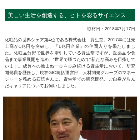
美しい生活を創造する、ヒトを彩るサイエンス
取材日：2018年7月17日
化粧品の世界シェア第4位である株式会社 資生堂。2017年には売
上高が1兆円を突破し、『1兆円企業』の仲間入りを果たしまし
た。化粧品分野で世界を牽引している資生堂ですが、医薬品や食
品まで事業展開を進め、“世界で勝つため”に新たな高みを目指して
います。成長への弛まぬ一歩を歩み続ける資生堂において、研究
開発職を歴任し、現在GIC統括運営部 人材開発グループのマネー
ジャーを務める石舘さんに、資生堂での研究開発、ご自身が歩ん
だキャリアについてお伺いしました。