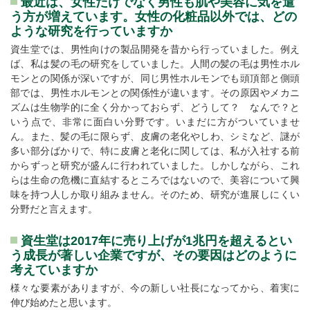
最近は、女性だけでなく男性も肌や美容に気を遣
う方が増えています。女性の化粧品以外では、どの
ような研究を行っていますか
資生堂では、男性向けの製品開発を昔から行っていました。例え
ば、私は髪の毛の研究をしていました。人間の髪の毛は男性ホル
モンとの関係が深いですが、同じ男性ホルモンでも頭頂部と側頭
部では、男性ホルモンとの関係性が違います。その原因やメカニ
ズムは生物学的に全く分かっておらず、どうして？ なんで？と
いう点で、非常に面白い分野です。いまだに方がついていませ
ん。また、髪の毛に限らず、皮膚の老化やしわ、シミなど、謎が
多い部分ばかりで、特に皮膚と老化に関しては、私が入社する前
からずっと研究が盛んに行われていました。しかしながら、これ
らは生命の危機に直結するところではないので、美容について興
味を持つ人しか取り組みません。そのため、研究が進展しにくい
分野だと言えます。
資生堂は2017年に売り上げが1兆円を超えるとい
う成長が著しい企業ですが、その要因はどのように
考えていますか
様々な要素がありますが、今の新しい社長になってから、着実に
伸び始めたと思います。