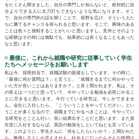
をたくさん聞きました。自分の専門しか知らないと、絶対的に自
分よりできる人に太刀打ちできないような気になります。そこ
で、自分の専門外の話を聞くことで、視野を広げ、そういう人た
ちに勝てるチャンスを得られると思います。そこで、興味のある
ことは色々と挑戦することがいいと思いますし、意外とそのよう
な経験はその時には無駄でも、結果的には良くなることもあった
なと思います。
最後に、これから就職や研究に従事していく学生
たちへメッセージをお願いします
私は今、採用担当で、就職試験の面接もしています。その時に、
「最後に何か質問は？」と言うと、「就職するまでに何かやって
いた方が良いことはありますか？」と良く聞かれます。私は、そ
の答えは一つだと思っていて、今やっている勉強を必死にやるこ
とに尽きると思います。今行っている研究は、今しかできませ
ん。会社に入社したら、「こういうことをやってください」とい
うことが多くなるので、就職までにやるべきことは、今やってい
る研究をとことん行い、良い結果出すことだと思います。また資
生堂に入社するならば、英語の勉強をしといてねとも言っていま
す。このように，学生さんに「何をしたらいいか？」と聞かれた
ら、勉強しろとしか言えません。社会人になったらそんな時間は