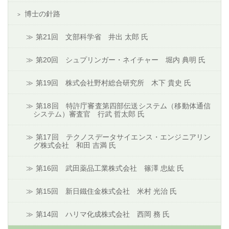
博士の針路
第21回 文部科学省 井出 太郎 氏
第20回 シュプリンガー・ネイチャー 堀内 典明 氏
第19回 株式会社野村総合研究所 木下 貴史 氏
第18回 特許庁審査第四部伝送システム（移動体通信
システム）審査官 行武 哲太郎 氏
第17回 テクノスデータサイエンス・エンジニアリン
グ株式会社 和田 吉満 氏
第16回 武田薬品工業株式会社 篠澤 忠紘 氏
第15回 新日鐵住金株式会社 米村 光治 氏
第14回 ハリマ化成株式会社 西岡 務 氏