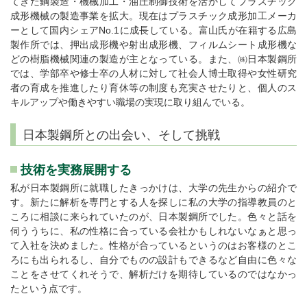
てきた鋼製造・機械加工・油圧制御技術を活かしてプラスチック
成形機械の製造事業を拡大。現在はプラスチック成形加工メーカ
ーとして国内シェアNo.1に成長している。富山氏が在籍する広島
製作所では、押出成形機や射出成形機、フィルムシート成形機な
どの樹脂機械関連の製造が主となっている。また、㈱日本製鋼所
では、学部卒や修士卒の人材に対して社会人博士取得や女性研究
者の育成を推進したり育休等の制度も充実させたりと、個人のス
キルアップや働きやすい職場の実現に取り組んでいる。
日本製鋼所との出会い、そして挑戦
技術を実務展開する
私が日本製鋼所に就職したきっかけは、大学の先生からの紹介で
す。新たに解析を専門とする人を探しに私の大学の指導教員のと
ころに相談に来られていたのが、日本製鋼所でした。色々と話を
伺ううちに、私の性格に合っている会社かもしれないなぁと思っ
て入社を決めました。性格が合っているというのはお客様のとこ
ろにも出られるし、自分でものの設計もできるなど自由に色々な
ことをさせてくれそうで、解析だけを期待しているのではなかっ
たという点です。