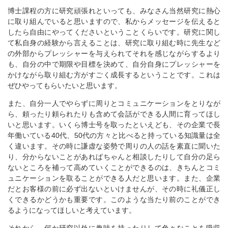
博士課程の方に研究頑張れといっても、みなさん当然研究に熱心
に取り組んでいると思いますので、私からメッセージを伝えると
したら自由にやってくださいということくらいです。研究に関し
て私自身の経験から言えることは、研究に取り組む時に先生など
の外部からプレッシャーを与えられてそれを感じながらするより
も、自分の中で期限や目標を決めて、自分自身にプレッシャーを
かけながら取り組む方がすごく成長するということです。これは
ぜひやってもらいたいと思います。
また、自分一人でやらずに周りとコミュニケーションをとりなが
ら、頼ったり頼られたりも含めて会話ができる人間に育ってほし
いと思います。いくら博士号を取ったといえども、その企業で長
年働いている40代、50代の方々と比べると持っている知識量は全
く違います。その時に謙虚な姿勢で周りの人の話を素直に聞いた
り、分からないことがあればちゃんと相談したりして自分の足ら
ないところを補って高めていくことができるのは、きちんとコミ
ュニケーションを取ることができる人だと思います。また、企業
だとお客様の前に必ず出ないといけませんが、その時に礼儀正し
くできるかどうかも重要です。このような当たり前のことができ
るようになってほしいと考えています。