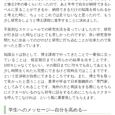
ど修士2年の春くらいだったので、あと半年で自分が納得できるレ
ベルに至ることができるか、納得できるだけの知識を得られるか
と考えた時に、ちょっとこれでは足りないなと思ったので、もう
少し研究をしようと博士課程に進学することに決めました。
不規則なスケジュールでの研究生活を送っていましたので、研究
が行き詰った時などはとても苦しかったのですが、良い研究室仲
間たちに出会ってのびのびと研究に打ち込むことが出来たので良
かったと思っています。
知識云々は別として、博士課程でやってきたことで一番役に立っ
ていることは、指定期日までに何らかの結果を出すことです。
100％じゃなくてもいい。その期日までに70％でも出してあともう
少し時間をくれたら完璧にできるけど現時点ではここまでです、
という交渉術が自然にできるところですね。また、博士号を取っ
て良かったと思うことは、業界や学会で日本製鋼所の「専門家」
としてみてくれることです。海外の方と商談をする際にもそちら
にドクターがいるのなら対等に話をするためにこちらもドクター
を呼んでこなければ、という風に重要視してもらえます。
学生へのメッセージ―自分を高める―