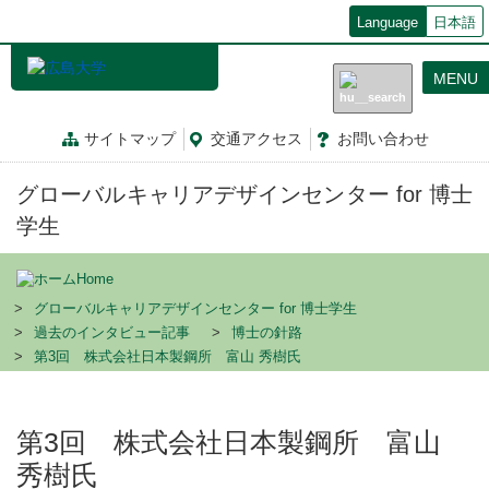
メ
Language
日本語
イ
ン
MENU
コ
ン
テ
サイトマップ
交通
アクセス
お問
い
合
わ
せ
ン
ツ
グローバルキャリアデザインセンター for 博士
に
移
学生
動
Home
グローバルキャリアデザインセンター for 博士学生
過去のインタビュー記事
博士の針路
第3回 株式会社日本製鋼所 富山 秀樹氏
第3回 株式会社日本製鋼所 富山
秀樹氏