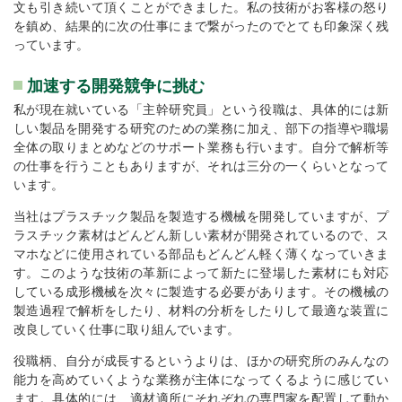
文も引き続いて頂くことができました。私の技術がお客様の怒り
を鎮め、結果的に次の仕事にまで繋がったのでとても印象深く残
っています。
加速する開発競争に挑む
私が現在就いている「主幹研究員」という役職は、具体的には新
しい製品を開発する研究のための業務に加え、部下の指導や職場
全体の取りまとめなどのサポート業務も行います。自分で解析等
の仕事を行うこともありますが、それは三分の一くらいとなって
います。
当社はプラスチック製品を製造する機械を開発していますが、プ
ラスチック素材はどんどん新しい素材が開発されているので、ス
マホなどに使用されている部品もどんどん軽く薄くなっていきま
す。このような技術の革新によって新たに登場した素材にも対応
している成形機械を次々に製造する必要があります。その機械の
製造過程で解析をしたり、材料の分析をしたりして最適な装置に
改良していく仕事に取り組んでいます。
役職柄、自分が成長するというよりは、ほかの研究所のみんなの
能力を高めていくような業務が主体になってくるように感じてい
ます。具体的には、適材適所にそれぞれの専門家を配置して動か