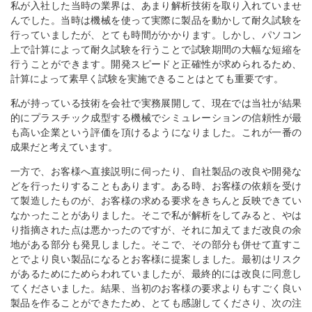
私が入社した当時の業界は、あまり解析技術を取り入れていませ
んでした。当時は機械を使って実際に製品を動かして耐久試験を
行っていましたが、とても時間がかかります。しかし、パソコン
上で計算によって耐久試験を行うことで試験期間の大幅な短縮を
行うことができます。開発スピードと正確性が求められるため、
計算によって素早く試験を実施できることはとても重要です。
私が持っている技術を会社で実務展開して、現在では当社が結果
的にプラスチック成型する機械でシミュレーションの信頼性が最
も高い企業という評価を頂けるようになりました。これが一番の
成果だと考えています。
一方で、お客様へ直接説明に伺ったり、自社製品の改良や開発な
どを行ったりすることもあります。ある時、お客様の依頼を受け
て製造したものが、お客様の求める要求をきちんと反映できてい
なかったことがありました。そこで私が解析をしてみると、やは
り指摘された点は悪かったのですが、それに加えてまだ改良の余
地がある部分も発見しました。そこで、その部分も併せて直すこ
とでより良い製品になるとお客様に提案しました。最初はリスク
があるためにためらわれていましたが、最終的には改良に同意し
てくださいました。結果、当初のお客様の要求よりもすごく良い
製品を作ることができたため、とても感謝してくださり、次の注