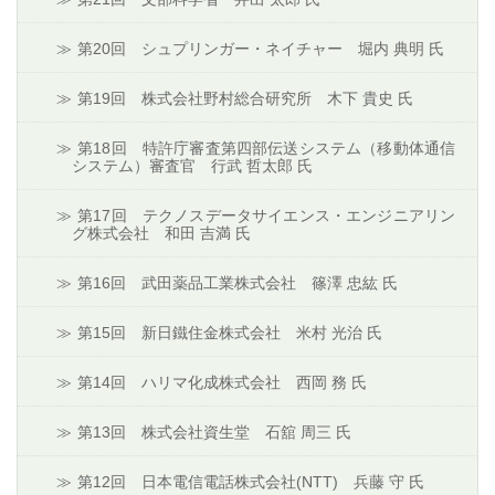
第20回 シュプリンガー・ネイチャー 堀内 典明 氏
第19回 株式会社野村総合研究所 木下 貴史 氏
第18回 特許庁審査第四部伝送システム（移動体通信
システム）審査官 行武 哲太郎 氏
第17回 テクノスデータサイエンス・エンジニアリン
グ株式会社 和田 吉満 氏
第16回 武田薬品工業株式会社 篠澤 忠紘 氏
第15回 新日鐵住金株式会社 米村 光治 氏
第14回 ハリマ化成株式会社 西岡 務 氏
第13回 株式会社資生堂 石舘 周三 氏
第12回 日本電信電話株式会社(NTT) 兵藤 守 氏