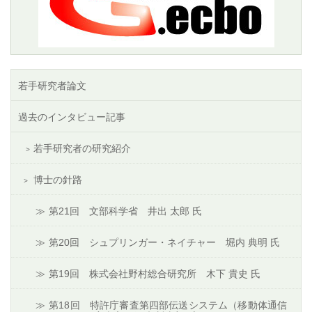
若手研究者論文
過去のインタビュー記事
若手研究者の研究紹介
博士の針路
第21回 文部科学省 井出 太郎 氏
第20回 シュプリンガー・ネイチャー 堀内 典明 氏
第19回 株式会社野村総合研究所 木下 貴史 氏
第18回 特許庁審査第四部伝送システム（移動体通信