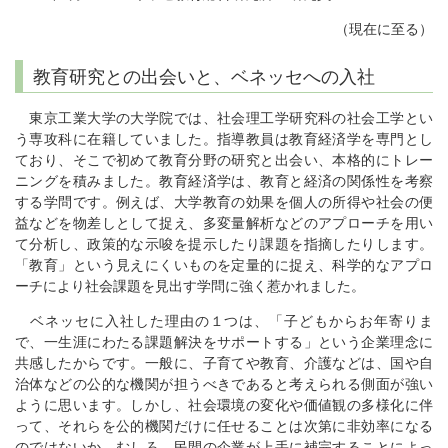
（現在に至る）
教育研究との出会いと、ベネッセへの入社
東京工業大学の大学院では、社会理工学研究科の社会工学とい
う専攻科に在籍していました。指導教員は教育経済学を専門とし
ており、そこで初めて教育分野の研究と出会い、本格的にトレー
ニングを積みました。教育経済学は、教育と経済の関係性を考察
する学問です。例えば、大学教育の効果を個人の所得や社会の便
益などを物差しとして捉え、多変量解析などのアプローチを用い
て分析し、政策的な示唆を提示したり課題を指摘したりします。
「教育」という見えにくいものを定量的に捉え、科学的なアプロ
ーチにより社会課題を見出す学問に強く惹かれました。
ベネッセに入社した理由の１つは、「子どもからお年寄りま
で、一生涯にわたる課題解決をサポートする」という企業理念に
共感したからです。一般に、子育てや教育、介護などは、国や自
治体などの公的な機関が担うべきであると考えられる側面が強い
ように思います。しかし、社会環境の変化や価値観の多様化に伴
って、それらを公的機関だけに任せることは次第に非効率になる
のではないか。むしろ、民間の企業が上手に補完することによっ