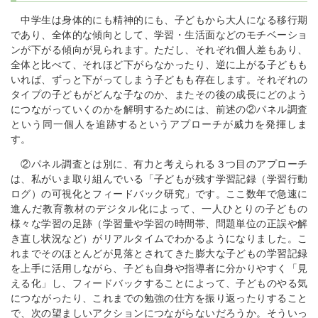
中学生は身体的にも精神的にも、子どもから大人になる移行期
であり、全体的な傾向として、学習・生活面などのモチベーショ
ンが下がる傾向が見られます。ただし、それぞれ個人差もあり、
全体と比べて、それほど下がらなかったり、逆に上がる子どもも
いれば、ずっと下がってしまう子どもも存在します。それぞれの
タイプの子どもがどんな子なのか、またその後の成長にどのよう
につながっていくのかを解明するためには、前述の②パネル調査
という同一個人を追跡するというアプローチが威力を発揮しま
す。
②パネル調査とは別に、有力と考えられる３つ目のアプローチ
は、私がいま取り組んでいる「子どもが残す学習記録（学習行動
ログ）の可視化とフィードバック研究」です。ここ数年で急速に
進んだ教育教材のデジタル化によって、一人ひとりの子どもの
様々な学習の足跡（学習量や学習の時間帯、問題単位の正誤や解
き直し状況など）がリアルタイムでわかるようになりました。こ
れまでそのほとんどが見落とされてきた膨大な子どもの学習記録
を上手に活用しながら、子ども自身や指導者に分かりやすく「見
える化」し、フィードバックすることによって、子どものやる気
につながったり、これまでの勉強の仕方を振り返ったりすること
で、次の望ましいアクションにつながらないだろうか。そういっ