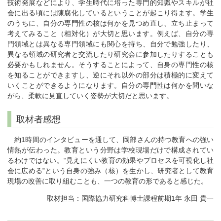
技術発展などにより、学生時代に培った専門的知識やスキルが社
会に出る頃には陳腐化しているということが起こり得ます。学生
のうちに、自分の専門性の核は何かを見つめ直し、立ち止まって
考えてみること（相対化）が大切と思います。例えば、自分の専
門領域とは異なる専門領域にも関心を持ち、自分で勉強したり、
異なる領域の研究者と交流したり研究会に参加したりすることも
必要かもしれません。そうすることによって、自身の専門性の核
を知ることができますし、逆にそれ以外の部分は積極的に変えて
いくことができるようになります。自分の専門性は何かを問いな
がら、柔軟に見直していく姿勢が大切だと思います。
取材者感想
約1時間のインタビューを通して、岡部さんの持つ教育への強い
情熱が伝わった。教育という分野は学校現場だけで構成されてい
るわけではない。“見えにくい教育の効果やプロセスを可視化し社
会に広める”という自身の強み（核）を生かし、研究者として教育
現場の改善に取り組むことも、一つの教育の形であると感じた。
取材担当：国際協力研究科博士課程前期1年 永田 貴一