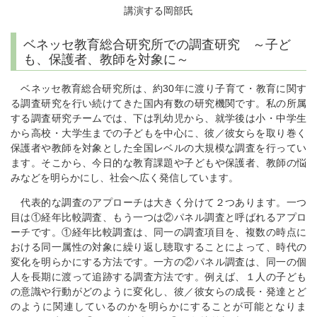
講演する岡部氏
ベネッセ教育総合研究所での調査研究 ～子ど
も、保護者、教師を対象に～
ベネッセ教育総合研究所は、約30年に渡り子育て・教育に関す
る調査研究を行い続けてきた国内有数の研究機関です。私の所属
する調査研究チームでは、下は乳幼児から、就学後は小・中学生
から高校・大学生までの子どもを中心に、彼／彼女らを取り巻く
保護者や教師を対象とした全国レベルの大規模な調査を行ってい
ます。そこから、今日的な教育課題や子どもや保護者、教師の悩
みなどを明らかにし、社会へ広く発信しています。
代表的な調査のアプローチは大きく分けて２つあります。一つ
目は①経年比較調査、もう一つは②パネル調査と呼ばれるアプロ
ーチです。①経年比較調査は、同一の調査項目を、複数の時点に
おける同一属性の対象に繰り返し聴取することによって、時代の
変化を明らかにする方法です。一方の②パネル調査は、同一の個
人を長期に渡って追跡する調査方法です。例えば、１人の子ども
の意識や行動がどのように変化し、彼／彼女らの成長・発達とど
のように関連しているのかを明らかにすることが可能となりま