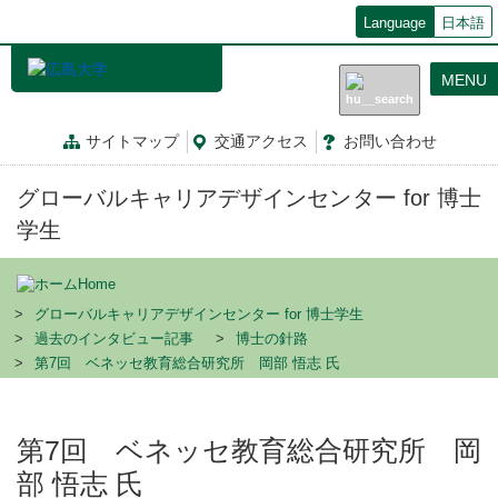
メ
Language
日本語
イ
ン
MENU
コ
ン
テ
サイトマップ
交通
アクセス
お問
い
合
わ
せ
ン
ツ
グローバルキャリアデザインセンター for 博士
に
移
学生
動
Home
グローバルキャリアデザインセンター for 博士学生
過去のインタビュー記事
博士の針路
第7回 ベネッセ教育総合研究所 岡部 悟志 氏
第7回 ベネッセ教育総合研究所 岡
部 悟志 氏