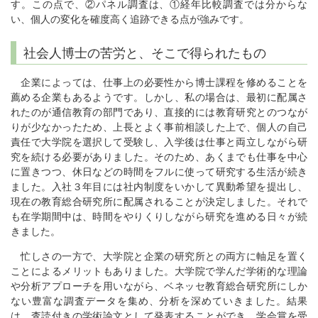
す。この点で、②パネル調査は、①経年比較調査では分からな
い、個人の変化を確度高く追跡できる点が強みです。
社会人博士の苦労と、そこで得られたもの
企業によっては、仕事上の必要性から博士課程を修めることを
薦める企業もあるようです。しかし、私の場合は、最初に配属さ
れたのが通信教育の部門であり、直接的には教育研究とのつなが
りが少なかったため、上長とよく事前相談した上で、個人の自己
責任で大学院を選択して受験し、入学後は仕事と両立しながら研
究を続ける必要がありました。そのため、あくまでも仕事を中心
に置きつつ、休日などの時間をフルに使って研究する生活が続き
ました。入社３年目には社内制度をいかして異動希望を提出し、
現在の教育総合研究所に配属されることが決定しました。それで
も在学期間中は、時間をやりくりしながら研究を進める日々が続
きました。
忙しさの一方で、大学院と企業の研究所との両方に軸足を置く
ことによるメリットもありました。大学院で学んだ学術的な理論
や分析アプローチを用いながら、ベネッセ教育総合研究所にしか
ない豊富な調査データを集め、分析を深めていきました。結果
は、査読付きの学術論文として発表することができ、学会賞を受