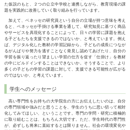
た仮説のもと、２つの公立中学校と連携しながら、教育現場の課
題を実践的に改善していく取り組みを行っています。
加えて、ベネッセの研究員という自分の立場が持つ意味を考え
ると、ベネッセが手掛ける事業を通して、研究知見に基づく商品
やサービスを具現化することによって、日々の学習に課題を抱え
る子どもたちを支援できるのではないか、と考えています。例え
ば、デジタル化した教材の学習記録から、子どもの成長につなが
るがんばりや努力を逃すことなく発見し認めてあげたり、自分の
学習を振り返ったり望ましい学習の仕方を促す「仕掛け」を教材
の中にビルドインすることはできないか。そうすることで、より
多くの子どもの学習の課題に対して、支援できる可能性が広がる
のではないか、と考えています。
学生へのメッセージ
高い専門性をお持ちの大学院生の方にお伝えしたいのは、自分
の専門領域や強みだと思うことを、学生のうちに思い切って相対
化してみてほしい、ということです。専門の学問・研究に積極的
に取り組むことは、もちろん大切です。ただ、学生時代の専門性
が、必ずしも将来に直結するとは限りません。社会の環境変化や