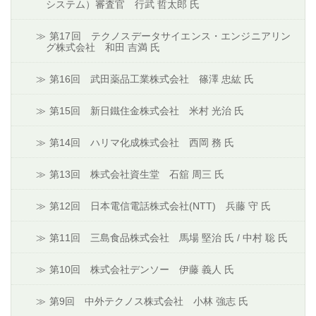
システム）審査官 行武 哲太郎 氏
第17回 テクノスデータサイエンス・エンジニアリン
グ株式会社 和田 吉満 氏
第16回 武田薬品工業株式会社 篠澤 忠紘 氏
第15回 新日鐵住金株式会社 米村 光治 氏
第14回 ハリマ化成株式会社 西岡 務 氏
第13回 株式会社資生堂 石舘 周三 氏
第12回 日本電信電話株式会社(NTT) 兵藤 守 氏
第11回 三島食品株式会社 馬場 堅治 氏 / 中村 聡 氏
第10回 株式会社デンソー 伊藤 義人 氏
第9回 中外テクノス株式会社 小林 強志 氏