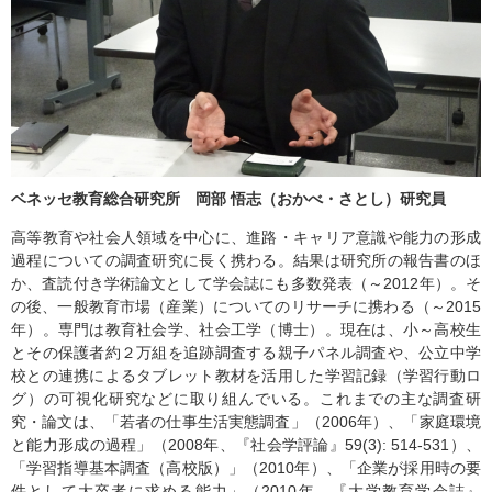
ベネッセ教育総合研究所 岡部 悟志（おかべ・さとし）研究員
高等教育や社会人領域を中心に、進路・キャリア意識や能力の形成
過程についての調査研究に長く携わる。結果は研究所の報告書のほ
か、査読付き学術論文として学会誌にも多数発表（～2012年）。そ
の後、一般教育市場（産業）についてのリサーチに携わる（～2015
年）。専門は教育社会学、社会工学（博士）。現在は、小～高校生
とその保護者約２万組を追跡調査する親子パネル調査や、公立中学
校との連携によるタブレット教材を活用した学習記録（学習行動ロ
グ）の可視化研究などに取り組んでいる。これまでの主な調査研
究・論文は、「若者の仕事生活実態調査」（2006年）、「家庭環境
と能力形成の過程」（2008年、『社会学評論』59(3): 514-531）、
「学習指導基本調査（高校版）」（2010年）、「企業が採用時の要
件として大卒者に求める能力」（2010年、『大学教育学会誌』