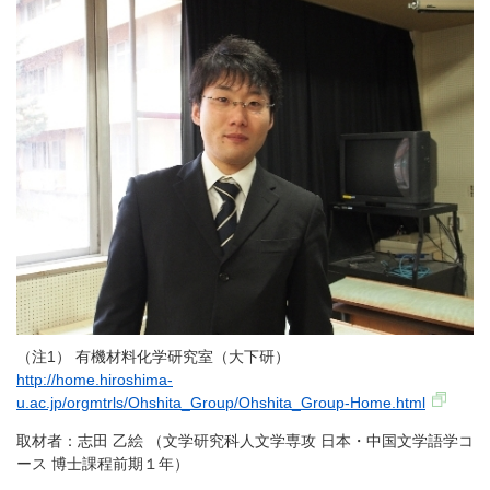
（注1） 有機材料化学研究室（大下研）
http://home.hiroshima-
u.ac.jp/orgmtrls/Ohshita_Group/Ohshita_Group-Home.html
取材者：志田 乙絵 （文学研究科人文学専攻 日本・中国文学語学コ
ース 博士課程前期１年）