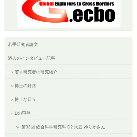
若手研究者論文
過去のインタビュー記事
若手研究者の研究紹介
博士の針路
博士な日々
Dの飛翔
第33回 総合科学研究科 D2 大庭 ゆりかさん