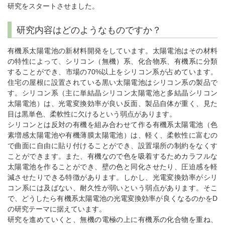
研究をスタートさせました。
研究内容はどのようなものですか？
有機系太陽電池の新材料開発をしています。太陽電池はその材料
の特性によって、シリコン（無機）系、化合物系、有機系に分類
することができ、市場の70%以上をシリコン系が占めています。
住宅の屋根に設置されている黒い太陽電池はシリコン系の製品で
す。シリコン系（主に単結晶シリコン太陽電池と多結晶シリコン
太陽電池）は、光電変換効率が良い反面、製品自体が重く、見た
目は黒単色、柔軟性に欠けるという弱点があります。
シリコンとは反対の有機を組み合わせて作る有機系太陽電池（色
素増感太陽電池や有機薄膜太陽電池）は、軽く、柔軟性に富むの
で曲面に自由に貼り付けることができ、設置場所の制約をなくす
ことができます。また、有機なので色を吸着するためカラフルな
太陽電池を作ることができ、壁の色と同化させたり、圧迫感を軽
減させたりできる特徴があります。しかし、光電変換効率がシリ
コン系には及ばない、耐久性が弱いという弱点があります。そこ
で、どうしたら有機系太陽電池の光電変換効率が良くなるのかをD
の研究テーマに据えています。
研究を進めていくと、無機の電極の上に有機系の化合物を重ね、