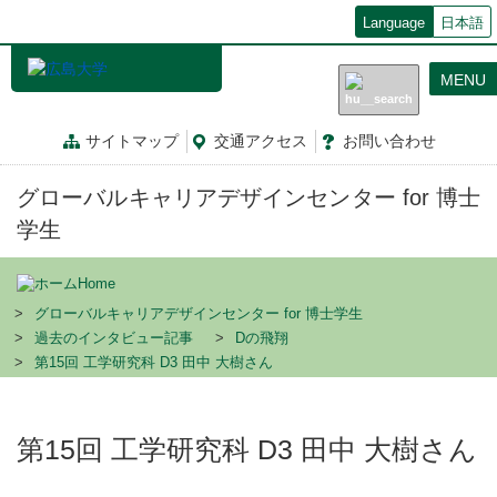
メ
Language
日本語
イ
ン
MENU
コ
ン
テ
サイトマップ
交通
アクセス
お問
い
合
わ
せ
ン
ツ
グローバルキャリアデザインセンター for 博士
に
移
学生
動
Home
グローバルキャリアデザインセンター for 博士学生
過去のインタビュー記事
Dの飛翔
第15回 工学研究科 D3 田中 大樹さん
第15回 工学研究科 D3 田中 大樹さん