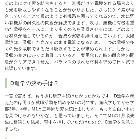
その上にケイ素を結合させると、無機だけで電極を作る場合より
も光を吸収しやすくなることが分かりました。さらにケイ素が結
合していることで膜のように有機系を囲ってくれるので、水に弱
い有機系の耐久性の問題が解決できます。次は、無機に有機を重
ねた電極をベースに、より多くの光を吸収させるには、どのよう
な材料が適しているのか、合成や実験を繰り返しています。太陽
電池は、吸収した光がそのまま電流になるため、一つの電極で多
くの光を吸収できるだけ吸収することが求められます。しかし、
吸収の良さばかりに着目していると、実用化した時の耐久性の問
題がクリアできません。バランスの取れた材料を求めて日々試行
錯誤しています。
D進学の決め手は？
一言で言えば、もう少し研究を続けたかったからです。D進学を考
えたのは周りが就職活動を始めるM1の時です。編入学してから学
部3年、4年、M1と三年間研究を続けましたが、もっと面白いもの
を見つけられないかな、と思っていました。そこでM1の1月頃先
生に相談した結果、背中を押していただけたので、D進学を決意し
ました。