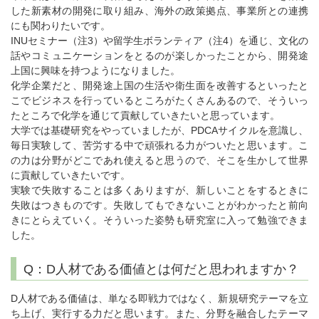
した新素材の開発に取り組み、海外の政策拠点、事業所との連携
にも関わりたいです。
INUセミナー（注3）や留学生ボランティア（注4）を通じ、文化の
話やコミュニケーションをとるのが楽しかったことから、開発途
上国に興味を持つようになりました。
化学企業だと、開発途上国の生活や衛生面を改善するといったと
こでビジネスを行っているところがたくさんあるので、そういっ
たところで化学を通じて貢献していきたいと思っています。
大学では基礎研究をやっていましたが、PDCAサイクルを意識し、
毎日実験して、苦労する中で頑張れる力がついたと思います。こ
の力は分野がどこであれ使えると思うので、そこを生かして世界
に貢献していきたいです。
実験で失敗することは多くありますが、新しいことをするときに
失敗はつきものです。失敗してもできないことがわかったと前向
きにとらえていく。そういった姿勢も研究室に入って勉強できま
した。
Q：D人材である価値とは何だと思われますか？
D人材である価値は、単なる即戦力ではなく、新規研究テーマを立
ち上げ、実行する力だと思います。また、分野を融合したテーマ