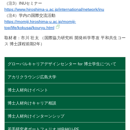
（注3）INUセミナー
https://www.hiroshima-u.ac.jp/international/network/inu
（注4）学内の国際交流活動
https://momiji.hiroshima-u.ac.jp/momiji-
top/life/kokusai/kouryu.html
取材者：市川 壮太 （国際協力研究科 開発科学専攻 平和共生コー
ス 博士課程前期2年）
グローバルキャリアデザインセンター for 博士学生について
アカリクラウンジ広島大学
博士人材向けイベント
博士人材向けキャリア相談
博士人材向けインターンシップ
若手研究者ポートフォリオ HIRAKU-PF