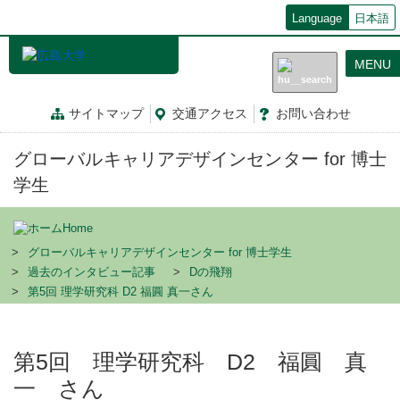
メ
Language
日本語
イ
ン
MENU
コ
ン
テ
サイトマップ
交通
アクセス
お問
い
合
わ
せ
ン
ツ
グローバルキャリアデザインセンター for 博士
に
移
学生
動
Home
グローバルキャリアデザインセンター for 博士学生
過去のインタビュー記事
Dの飛翔
第5回 理学研究科 D2 福圓 真一さん
第5回 理学研究科 D2 福圓 真
一 さん