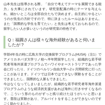
山本先生は指導される際、「自分で考えてテーマを展開できる能
力」を大事にされています。研究室配属の時にテーマを与えら
れ、細かいところは全部自分たちで決めます。自主的にやるとい
うのが先生の方針ですので、特に決まったルールはありません。
また「国際的な学生を育てたい」と先生は考えておられるので、
留学したい人が多いというのが研究室の特色です。
Q：福圓さんは様々な海外経験があると伺いま
したが？
学部4年生の時に広島大学の交換留学プログラム(HUSA)（注1）で
アメリカネバダ大学リノ校へ半年間留学したり、組織的な若手研
究者等海外派遣プログラムでハワイやオーストラリアであった学
会に行ったり、ドイツのベルリン自由大学へ2ヶ月間研究に行った
ことがあります。ドイツでは日本ではできない実験をすることが
できましたし、国際的な人脈もできました。
今はなくなってしまいましたが、組織的な若手研究者等海外派遣
プログラムのような経済的支援があれば海外に行きやすくなるの
で、こういう形のものがずっと残り続けたほうがいいと思いま
す。普段は実験があり、アルバイトをすることができないのです
ごく助かりました。