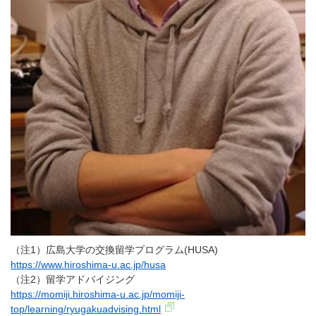
（注1）広島大学の交換留学プログラム(HUSA)
https://www.hiroshima-u.ac.jp/husa
（注2）留学アドバイジング
https://momiji.hiroshima-u.ac.jp/momiji-
top/learning/ryugakuadvising.html