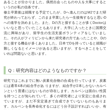
あることが分かりました。偶然出会ったものや人を大事にすると
いうのが私の信条です。
修士卒業後は就職する予定でしたが、Dへ進んだのはM2でまだ研
究が終わっておらず、このまま卒業したら一生後悔するなと思いD
への進学を決めました。また、Dの方と接することが多くDoctorは
いいなと思っていたこともあります。大学に入ったときに国際交
流に興味があり、留学生の生活支援ボランティアをしていまし
た。その人がフィリピンから来た研究者の方であったことや、Dの
方と接する機会が多くありました。日本でDを持っていると就職が
難しくなるとイメージがあると思いますが、するべきことをして
いれば問題ないと思います。
Q：研究内容はどのようなものですか？
研究ではこれまでに無い炭素化合物の合成を行っています。炭素
には通常4本の結合手があ りますが、結合手が2本しかないカルベ
ンという普通にはないものが存在します。カルベンは面白い性質
を持つことが知られていて、多くの研究者により安定に合成され
ていますが、まだ不安定過ぎて合成できていないものもありま
す。カルベンを長寿命化するにはどう分子設計すればいいか、有