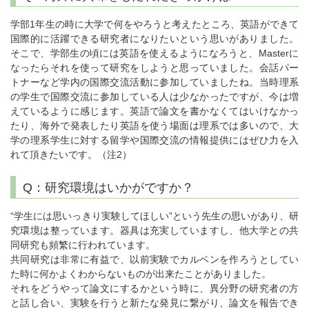
学部1年生の時に大学で何をやろうと考えたところ、英語ができて
国際的に活躍できる研究者になりたいという思いがありました。
そこで、学部生の頃には英語を使えるようになろうと、Masterに
なったらそれを使って研究をしようと思っていました。会話パー
トナーなど学内の国際交流活動に参加していましたね。当時理系
の学生で国際交流に参加している人は少なかったですが、今は増
えているように感じます。英語で論文を書かなくてはいけなかっ
たり、海外で発表したり英語を使う場面は理系では多いので、大
学の理系学生に対する留学や国際交流の情報提供にはぜひ力を入
れて頂きたいです。（注2）
Q：研究環境はいかがですか？
“学生には思いっきり実験してほしい”という先生の思いがあり、研
究環境は整っています。器具は充実していますし、他大学との共
同研究も頻繁に行われています。
共同研究は非常に有益で、以前実験でカルベンを作ろうとしてい
た時に何かよくわからないものが出来たことがありました。
それをどうやって論文にするかという時に、異分野の研究者の方
と話し合い、実験を行うと新たな発見に繋がり、論文を報告でき