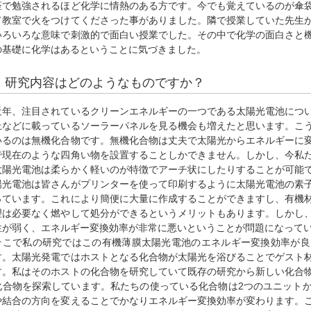
座で勉強されるほど化学に情熱のある方です。今でも覚えているのが傘
て教室で火をつけてくださった事がありました。隣で授業していた先生
いろいろな意味で刺激的で面白い授業でした。その中で化学の面白さと
の基礎に化学はあるということに気づきました。
研究内容はどのようなものですか？
近年、注目されているクリーンエネルギーの一つである太陽光電池につ
上などに載っているソーラーパネルを見る機会も増えたと思います。こ
いるのは無機化合物です。無機化合物は丈夫で太陽光からエネルギーに
で現在のような四角い物を設置することしかできません。しかし、今私
太陽光電池は柔らかく軽いのが特徴でアーチ状にしたりすることが可能
陽光電池は皆さんがプリンターを使って印刷するように太陽光電池の素
っています。これにより簡便に大量に作成することができますし、有機
理は必要なく燃やして処分ができるというメリットもあります。しかし
性が弱く、エネルギー変換効率が非常に悪いということが問題になって
そこで私の研究ではこの有機薄膜太陽光電池のエネルギー変換効率が良
す。太陽光発電ではホストとなる化合物が太陽光を浴びることでゲスト
す。私はそのホストの化合物を研究していて既存の研究から新しい化合
化合物を探索しています。私たちの使っている化合物は2つのユニット
や結合の方向を変えることでかなりエネルギー変換効率が変わります。