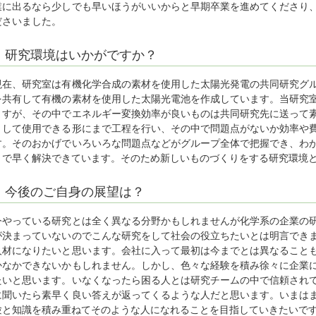
業に出るなら少しでも早いほうがいいからと早期卒業を進めてくださり
ださいました。
研究環境はいかがですか？
現在、研究室は有機化学合成の素材を使用した太陽光発電の共同研究グ
を共有して有機の素材を使用した太陽光電池を作成しています。当研究
ますが、その中でエネルギー変換効率が良いものは共同研究先に送って
として使用できる形にまで工程を行い、その中で問題点がないか効率や
す。そのおかげでいろいろな問題点などがグループ全体で把握でき、わ
とで早く解決できています。そのため新しいものづくりをする研究環境
今後のご自身の展望は？
今やっている研究とは全く異なる分野かもしれませんが化学系の企業の
が決まっていないのでこんな研究をして社会の役立ちたいとは明言でき
人材になりたいと思います。会社に入って最初は今までとは異なること
かなかできないかもしれません。しかし、色々な経験を積み徐々に企業
たいと思います。いなくなったら困る人とは研究チームの中で信頼され
に聞いたら素早く良い答えが返ってくるような人だと思います。いまは
験と知識を積み重ねてそのような人になれることを目指していきたいで