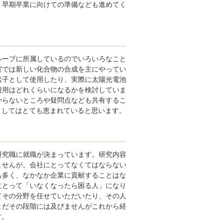
、早期卒業に向けての準備なども進めてく
ループに所属しているのでいろいろなこと
室では新しい化合物の合成を主にやってい
素子として使用したり、実際に太陽光電池
費用はどれくらいになるかを検討していま
からないところや疑問点なども共有するこ
としてはとても恵まれていると思います。
研究職に就職が決まっています。研究内容
ませんが、会社にとってなくてはならない
も多く、なかなか企業に貢献することはな
にとって「いなくなったら困る人」になり
てその分野を任せていただいたり、その人
まだその段階には及びませんがこれから経
す。