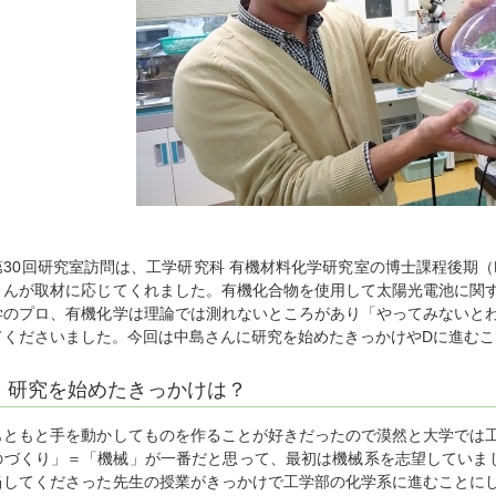
第30回研究室訪問は、工学研究科 有機材料化学研究室の博士課程後期（
さんが取材に応じてくれました。有機化合物を使用して太陽光電池に関
学のプロ、有機化学は理論では測れないところがあり「やってみないと
てくださいました。今回は中島さんに研究を始めたきっかけやDに進む
研究を始めたきっかけは？
もともと手を動かしてものを作ることが好きだったので漠然と大学では
のづくり」＝「機械」が一番だと思って、最初は機械系を志望していま
当してくださった先生の授業がきっかけで工学部の化学系に進むことに