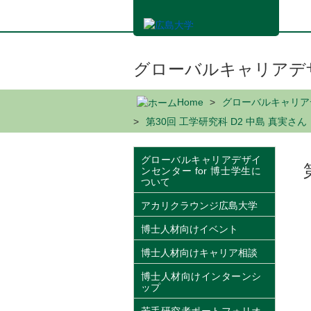
メ
イ
ン
コ
ン
グローバルキャリアデザ
テ
ン
Home
グローバルキャリアデ
ツ
第30回 工学研究科 D2 中島 真実さん
に
移
動
グローバルキャリアデザイ
ンセンター for 博士学生に
ついて
アカリクラウンジ広島大学
博士人材向けイベント
博士人材向けキャリア相談
博士人材向けインターンシ
ップ
若手研究者ポートフォリオ