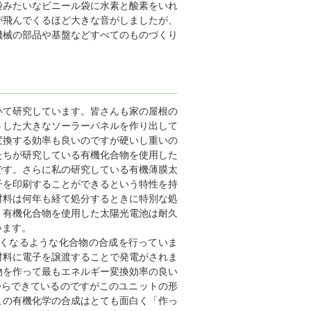
袋みたいなビニール袋に水素と酸素をいれ
が飛んでくるほど大きな音がしましたが、
機械の部品や基盤などすべてのものづくり
いて研究しています。皆さんも家の屋根の
うした大きなソーラーパネルを作り出して
変換する効率も良いのですが硬いし重いの
たちが研究している有機化合物を使用した
です。さらに私の研究している有機薄膜太
子を印刷することができるという特性を持
材料は何年も経て処分するときに特別な処
、有機化合物を使用した太陽光電池は耐久
います。
くなるような化合物の合成を行っていま
材料に電子を譲渡することで発電がされま
物を作って最もエネルギー変換効率の良い
からできているのですがこのユニットの形
この有機化学の合成はとても面白く「作っ