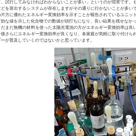
て、試行してみなければわからないことが多い」というのが現実です。
などを算出するシステムが存在しますがその通りに行かないことが多い
の片方に優れたエネルギー変換効率を示すことが報告されているユニッ
有効な値を示した化合物での数値が頭打ちになり、良い結果を残せなか
まだまだ無機の材料を使った太陽光電池の方がエネルギー変換効率は良
今後さらにエネルギー変換効率が良くなり、各家庭が気軽に取り付けら
ギーが普及していくのではないかと思っています。