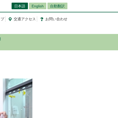
日本語
English
自動翻訳
ップ
交通
アクセス
お問
い
合
わ
せ
翔