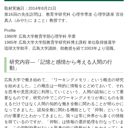
取材実施日：2014年8月21日
第16回の先生訪問は、教育学研究科 心理学専攻 心理学講座 宮谷
真人（みやたに まこと）教授です。
Profile
1980年 広島大学教育学部心理学科 卒業
1985年 広島大学大学院教育学研究科博士課程 単位取得後退学
琉球大学助手、広島大学講師、助教授を経て2003年より現職。
研究内容―「記憶と感情から考える人間の行
動」
広島大学で働き始めて、「ワーキングメモリ」という概念の研究
を始めました。この概念は一時的に情報をとどめておいて、それ
を思考や意思決定に利用していくという、人間の認知にとって重
要なものです。研究の中でこのワーキングメモリが単にものを覚
えるだけではなく人間の知的な働き全般に関わることが明らかに
なってきました。認知全般に関わる機能として「抑制」というも
のが重要だとわかってきました。我々は常に外界から多くの情報
を得ているのですが、「抑制」は情報の選択処理を行なっていま
す。この抑制効果がないと思考の中に情報があふれかえってしま