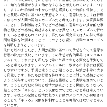
い、知的な機能がうまく働かなくなると考えられています。つま
り、多くの外的情報の中から一部を選択して一時的に保持し、そ
れと長期の記憶に基づいた予想を立てて、意思決定もしくは行動
に移るのが人間の認知メカニズムだと考えられます。大変興味深
いことに、抑制機能は文字などの感情的に意味のない抽象的な事
物と顔などの感情を喚起する対象では異なったメカニズムで行わ
れていると考えられています。私たちの研究室では人の脳で事象
関連電位を計測することで、このような認知・行動のメカニズム
を解明しようとしています。
先にも述べましたが、人間は記憶に基づいて予想を立てて意思や
行動の決定に反映しています。この予想が内的世界（メンタルモ
デル）で、これにより私たちは常に外界で生じる変化を予測して
いると考えられます。メンタルモデルに一致する出来事には反応
しやすいですが、予測と違うことが起こると、脳波は非常に大き
く変化します。私たちは行動を抑制することに対して感情がどの
ように関与するかについて、脳波を指標として実験を進めていま
す。こうした行動の抑制と感情の接点がうまく機能しなくなって
起こるのが「キレる」という現象なのではないかと私は考えてい
ます。今後この記憶と感情に基づく行動のメカニズムが解明され
ることで「キレる」現象を抑制することも可能ではないかと考え
ています。