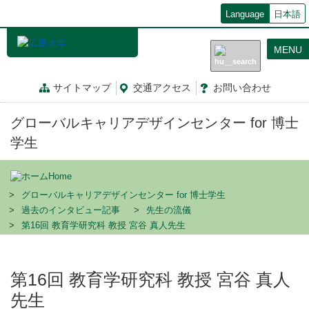
メ
Language
日本語
イ
ン
MENU
コ
ン
テ
サイトマップ
交通
アクセス
お問
い
合
わ
せ
ン
ツ
グローバルキャリアデザインセンター for 博士
に
移
学生
動
Home
グローバルキャリアデザインセンター for 博士学生
過去のインタビュー記事
先生の流儀
第16回 教育学研究科 教授 宮谷 真人先生
第16回 教育学研究科 教授 宮谷 真人
先生