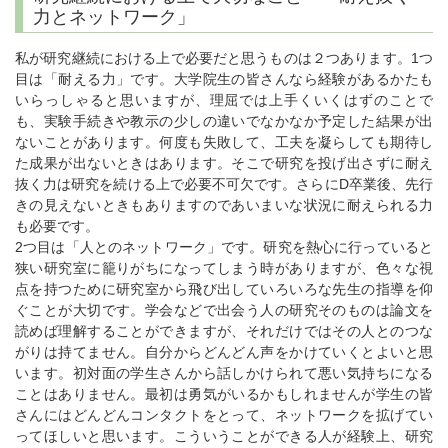
力とネットワーク」
私が研究継続における上で必要だと思うものは２つあります。1つ
目は「耐える力」です。大学院生の皆さんなら経験があるかたも
いらっしゃると思いますが、理屈では上手くいくはずのことで
も、実験手続きや教示の少しの違いでなかなか予定した結果が出
ないことがあります。何度も失敗して、工夫を凝らしても期待し
た成果が出ないときはあります。そこで研究を投げ出さずに耐え
抜く力は研究を続ける上で必要不可欠です。さらにD卒業後、先行
きの見えないときもありますのであいまいな状況に耐えられる力
も必要です。
2つ目は「人とのネットワーク」です。研究を熱心に行っていると
狭い研究室に籠りがちになってしまう時がありますが、色々な視
点を持つために研究室から飛び出していろいろな先生の指導を仰
ぐことが大切です。学会などで出会う人の研究そのものは論文を
読めば理解することができますが、それだけではその人とのつな
がりは持てません。自分からどんどん声をかけていくとよいと思
います。初対面の学生さんから話しかけられて悪い気持ちになる
ことはありません。最初は勇気がいるかもしれませんが学生の皆
さんにはどんどんコンタクトをとって、ネットワークを拡げてい
ってほしいと思います。こういうことができる人が経験上、研究