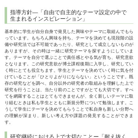
指導方針―「自由で自主的なテーマ設定の中で
生まれるインスピレーション」
基本的に学生が自分自身で発見した興味やテーマに取組んでもら
っています。もちろん興味を持ち、テーマを決めても現段階の設
備や研究法では不可能であったり、研究として成立しないものが
ありますが、その時は一緒に研究テーマを探すようにしていま
す。テーマを自分で選ぶことで責任感とやる気が育ち、研究意欲
となります。この研究意欲が博士課程後期に入学し、研究してい
く時にとても役立ちます。学生とテーマを決めていく時に気を付
けていることが「ひとりよがりにならない」ということです。既
存の研究などを調べ、自分以外の研究者の取組みを理解した上で
研究を行うことは、当たり前のことですがとても大切です。すべ
てを網羅することはとてもできませんが、全く新しいテーマに取
り組むときは私も学生とともに新規分野について勉強します。こ
うして学生にテーマを決めてもらうことで私自身も新しい分野へ
の理解が深まり、新しい考え方や課題の発見することができま
す。
研究継続における上で大切なことー「耐え抜く