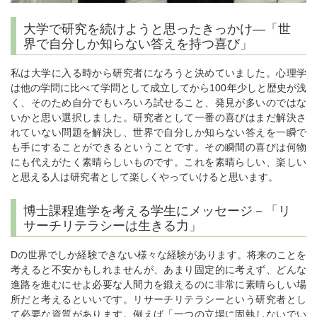
大学で研究を続けようと思ったきっかけ―「世
界で自分しか知らない答えを持つ喜び」
私は大学に入る時から研究者になろうと決めていました。心理学
は他の学問に比べて学問として成立してから100年少しと歴史が浅
く、そのため自分でもいろいろ試せること、発見が多いのではな
いかと思い選択しました。研究者として一番の喜びはまだ解決さ
れていない問題を解決し、世界で自分しか知らない答えを一瞬で
も手にすることができるということです。その瞬間の喜びは何物
にも代えがたく素晴らしいものです。これを素晴らしい、楽しい
と思える人は研究者として楽しくやっていけると思います。
博士課程進学を考える学生にメッセージ－「リ
サーチリテラシーは生きる力」
Dの世界でしか経験できない様々な経験があります。将来のことを
考えると不安かもしれませんが、あまり固定的に考えず、どんな
進路を進むにせよ必要な人間力を鍛えるのに非常に素晴らしい場
所だと考えるといいです。リサーチリテラシーという研究者とし
て必要な資質があります。例えば「一つの立場に固執しないでい