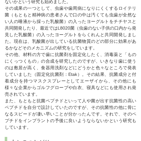
ないかという研究も始めました。
その成果の一つとして、虫歯や歯周病になりにくくするロイテリ
菌（もともと精神病の患者さんで口の中は汚くても虫歯が全然な
い人の唾液から採った乳酸菌）の入ったヨーグルトをチチヤスと
共同開発したり、最近ではL8020菌（虫歯のない子供の口内から発
見した乳酸菌）の入ったヨーグルトをらくれんと共同開発しまし
た。現在は、乳酸菌が出している抗菌物質のどの部分に効果があ
るかなどそのメカニズムの研究をしています。
その他、材料の方で歯に抗菌剤を固定化したく、消毒薬と「もの
にくっつくもの」の合成を研究したのですが、いきなり歯に使う
のは敷居が高く、食器用洗剤などにどうかと色々なところで発表
していました（固定化抗菌剤：Etak）。その結果、抗菌成分と付
着成分を持つマスクスプレーとしてエーザイから、その他にも
様々な企業からゴルフグローブや白衣、寝具などにも使用され発
売されています。
また、もともと抗菌ペプチドといって人や菌が出す抗菌性の高い
ペプチドを自分で設計していたのですが、その抗菌性の他に骨に
なるスピードが凄い早いことが分かったんです。それで、そのペ
プチドをインプラントの予後に良いようならないかという研究も
しています。