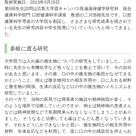
取材実施日：2013年3月15日
第5回先生訪問は広島大学霞キャンパス医歯薬保健学研究科 統合
健康科学部門 口腔健康科学講座 教授の二川浩樹先生です。口腔
健康科学専攻の大学院を創設し、さまざまな研究成果を残されて
いる先生の研究内容や学生指導についていろいろと伺ってきまし
た。
多岐に渡る研究
大学院では入れ歯の微生物についての研究をしていました。この
時に先生から有機化学など色々なことを教えて頂いて、今の自分
があると思います。その後、口の中の微生物の集団がなぜできる
かということ、例えば微生物同士の相互作用や、口に入れる材料
と微生物の関係、生体の反応など口の中の微生物のメカニズムを
研究していました。
その一方で、当時の医局では障害者の施設や精神病院が多く、そ
のような場所で治療していたのですが、例えば精神病の患者さん
などは精神状態などで長期間来られなくなってしまうことがあり
ました。そうなると治療しても歯はどんどん悪くなっていきま
す。それをどうにかできないかと思い、微生物同士の相互作用や
材料、生体反応などを利用して、逆に口の中の感染症を抑えられ