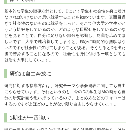
基本的な学生の指導方針として、Dにいく学生も社会性を身に着け
なければいけないと思い就活することを勧めています。真面目過
ぎて社会性のないものは就活をしろと。そこで他大学の学生がど
ういう恰好をしているのか、どのような目配せをしているのかな
どを見ることで、自分に足りない部分を認識し、見識を広めてほ
しいです。大学で純培養してしまうと、確かに時間的な無駄はな
いのですが社会性に欠けてしまうことがある。そうなるとDを出た
後で苦労することになるので、社会性を身に付ける一環としても
就活を大事にしています。
研究は自由奔放に
研究に対する指導方針は、研究テーマや学会発表に関しても自由
にやらせています。それというのも、今のDの学生はMの時から自
分の研究計画や思い持っているので、まとめ方などのフォローは
するのですがよほどのことがない限り自由にやらせています。
1期生が一番強い
現在一番上の学生はD２なのですが、彼らは学部生時代から、それ