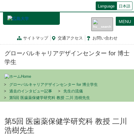
メ
Language
日本語
イ
ン
MENU
コ
ン
テ
サイトマップ
交通
アクセス
お問
い
合
わ
せ
ン
ツ
グローバルキャリアデザインセンター for 博士
に
移
学生
動
Home
グローバルキャリアデザインセンター for 博士学生
過去のインタビュー記事
先生の流儀
第5回 医歯薬保健学研究科 教授 二川 浩樹先生
第5回 医歯薬保健学研究科 教授 二川
浩樹先生