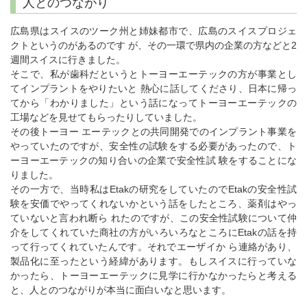
人とのつながり
広島県はスイスのツーク州と姉妹都市で、広島のスイスプロジェ
クトというのがあるのです が、その一環で県内の企業の方などと2
週間スイスに行きました。
そこで、私が歯科だというとトーヨーエーテックの方が事業とし
てインプラントをやりたいと 熱心に話してくださり、日本に帰っ
てから「わかりました」という話になってトーヨーエーテックの
工場などを見せてもらったりしていました。
その後トーヨー エーテックとの共同開発でのインプラント事業を
やっていたのですが、安全性の試験をする必要があったので、ト
ーヨーエーテックの知り合いの企業で安全性試 験をすることにな
りました。
その一方で、当時私はEtakの研究をしていたのでEtakの安全性試
験を安価でやってくれないかという話をしたところ、薬剤はやっ
ていないと言われ断ら れたのですが、この安全性試験について仲
介をしてくれていた商社の方がいろいろなところにEtakの話を持
って行ってくれていたんです。それでエーザイか ら連絡があり、
製品化に至ったという経緯があります。もしスイスに行っていな
かったら、トーヨーエーテックに見学に行かなかったらと考える
と、人とのつながりが本当に面白いなと思います。