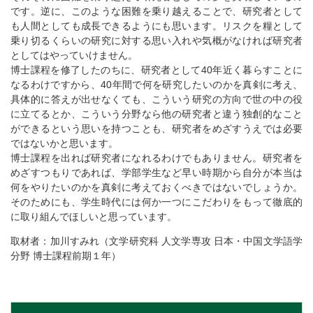
です。逆に、このような困難を乗り越えることで、研究者として
も人間としても成長できるようにも思います。リスクを糧として
乗り切るくらいの研究に対する思い入れや気概がなければ研究者
としてはやっていけません。
博士課程を修了したのちに、研究者として40年近く暮らすことに
なるわけですから、40年間で何を研究したいのかを真剣に考え、
具体的に答えが出せなくても、こういう研究の方向で世の中の役
に立てるとか、こういう分野なら他の研究者と違う独創的なこと
ができるという思いを持つことも、研究者をめざすうえでは必要
ではないかと思います。
博士課程を出れば研究者になれるわけでもありません。研究者を
めざすつもりであれば、学部学生など早い時期から自分が本当は
何をやりたいのかを真剣に考えておくべきではないでしょうか。
そのためにも、学生時代には何か一つにこだわりをもって徹底的
に取り組んでほしいと思っています。
取材者：加川すみれ（文学研究科 人文学専攻 日本・中国文学語学
分野 博士課程前期１年）