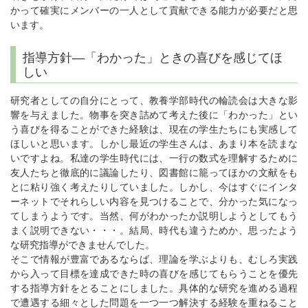
かって確実にメンバーの一人として貢献できる能力が必要だと思
います。
指導方針―「わかった」ときの喜びを感じてほ
しい
研究者としての自分にとって、教養学部時代の輪読会は大きな影
響を与えました。物事を突き詰めて考えた後に「わかった」とい
う喜びを得ることができた経験は、現在の学生たちにも実感して
ほしいと思います。しかし最近の学生さんは、あまり本を読まな
いですよね。私達の学生時代には、一行の数式を理解するために
友人たちと徹底的に議論したり、図書館に籠ってほかの文献をも
とに粘り強く考えたりしていました。しかし、今はすぐにインタ
ーネットでそれらしい内容を見つけることで、分かった気になっ
てしまうようです。当然、何がわかったか説明しようとしてもう
まく説明できない・・・。結局、時代も違うためか、思ったよう
な研究指導ができませんでした。
そこで情報が豊富であるならば、理論を学ぶよりも、むしろ実践
から入って目標を達成できた時の喜びを感じてもらうことを優先
する指導方針をとることにしました。具体的な研究を進める過程
で遭遇する細々とした問題を一つ一つ解決する経験を重ねること