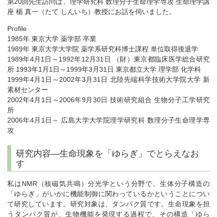
第20回先生訪問は、理学研究科 数理分子生命理学専攻 生命理学講
座 楯 真一（たて しんいち）教授にお話を伺いました。
Profile
1985年 東京大学 薬学部 卒業
1989年 東京大学大学院 薬学系研究科博士課程 単位取得後退学
1989年4月1日～1992年12月31日 （財）東京都臨床医学総合研究
所 1993年1月1日～1999年3月31日 東京都立大学 理学部 化学科
1999年4月1日～2002年3月31日 北陸先端科学技術大学院大学 新
素材センター
2002年4月1日～2006年9月30日 技術研究組合 生物分子工学研究
所
2006年4月1日～ 広島大学大学院理学研究科 数理分子生命理学専
攻
研究内容―生命現象を「ゆらぎ」でとらえなお
す
私はNMR（核磁気共鳴）分光学という分野で、生体分子構造の
「ゆらぎ」がいかに機能制御に関わっているかということについ
て研究しています。研究対象は、タンパク質です。生命現象を担
うタンパク質が、生物機能を発現する過程で、その構造「ゆら