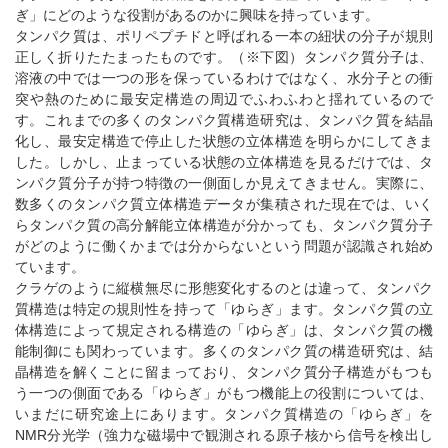
ぎ」にどのような役割があるのかに興味を持っています。
タンパク質は、ポリペプチドと呼ばれる一本の紐状の分子が規則
正しく折りたたまったものです。（※下図）タンパク質分子は、
溶液の中では一つの形を保っているわけではなく、水分子との衝
突や熱のために最安定構造の周辺でふわふわと揺れているので
す。これまでの多くのタンパク質構造研究は、タンパク質を結晶
化し、最安定構造で停止した状態の立体構造を明らかにしてきま
した。しかし、止まっている状態の立体構造を見るだけでは、タ
ンパク質分子が持つ特徴の一側面しか見えてきません。実際に、
数多くのタンパク質立体構造データが集積された現在では、いく
らタンパク質の高分解能立体構造が分かっても、タンパク質分子
がどのように働くかまでは分からないという問題が認識され始め
ています。
クラゲのように縦横無尽に形態変化するのとは違って、タンパク
質構造は特定の規則性を持って「ゆらぎ」ます。タンパク質の立
体構造によって規定される構造の「ゆらぎ」は、タンパク質の機
能制御にも関わっています。多くのタンパク質の構造研究は、結
晶構造を解くことに留まっており、タンパク質分子構造がもつも
う一つの側面である「ゆらぎ」がもつ機能上の役割については、
いまだに研究途上にあります。タンパク質構造の「ゆらぎ」を
NMR分光学（強力な磁場中で観測される原子核から信号を検出し