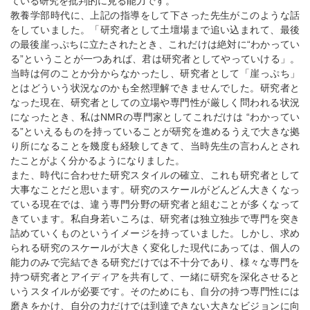
ている研究を批判的に見る能力です。
教養学部時代に、上記の指導をして下さった先生がこのような話
をしていました。「研究者として土壇場まで追い込まれて、最後
の最後崖っぷちに立たされたとき、これだけは絶対に“わかってい
る”ということが一つあれば、君は研究者としてやっていける」。
当時は何のことか分からなかったし、研究者として「崖っぷち」
とはどういう状況なのかも全然理解できませんでした。研究者と
なった現在、研究者としての立場や専門性が厳しく問われる状況
になったとき、私はNMRの専門家としてこれだけは “わかってい
る”といえるものを持っていることが研究を進めるうえで大きな拠
り所になることを幾度も経験してきて、当時先生の言わんとされ
たことがよく分かるようになりました。
また、時代に合わせた研究スタイルの確立、これも研究者として
大事なことだと思います。研究のスケールがどんどん大きくなっ
ている現在では、違う専門分野の研究者と組むことが多くなって
きています。私自身若いころは、研究者は独立独歩で専門を突き
詰めていくものというイメージを持っていました。しかし、求め
られる研究のスケールが大きく変化した現代にあっては、個人の
能力のみで完結できる研究だけでは不十分であり、様々な専門を
持つ研究者とアイディアを共有して、一緒に研究を深化させると
いうスタイルが必要です。そのためにも、自分の持つ専門性には
磨きをかけ、自分の力だけでは到達できない大きなビジョンに向