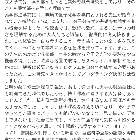
京大学では、薬学部がもっとも異分野融合研究をしており、その
ことも薬学部へ進学した理由です。
薬学部進学前には、駒場で量子化学を専門とされる先生が指導さ
れていた輪読会（※2）に参加し、分子分光学の基礎を勉強する良
い機会を得ました。輪読会では、数行の数式、あるいは一つの概
念を理解するために友人たちと議論し、徹底的に考え抜きまし
た。この経験は、自ら考えること、考え抜くことの楽しさを教え
てくれ、私にとって非常に大きな意味を持っています。また、こ
の先生のおかげで教養部一年生の時から分子分光学の実験をやる
機会を得ました。特殊な装置で取得したスペクトルを解析するた
めには、解析に必要となるプログラムを自分で作成する必要があ
ったため、この研究をきっかけとしてプログラミング技術も独習
しました。
当時の薬学修士課程修了生は、あまり労せずに大手の製薬会社に
も就職できた時代でしたから、博士課程に進学する人は多くあり
ませんでした。私も修士課程の間は、進学するなんて露ほども考
えませんでした。しかし、修士課程を終える頃になり、それまで
やってきた研究にどうしても納得がいかなくて、思い描いた研究
もできないまま社会に出ても、ずっと中途半端な気持ちを抱える
ことになるだろうと思い、博士課程へ進学することにしました。
（※1）講談社が刊行している新書で、自然科学全般の話題を専門
家ではない一般読者向けに解説・啓蒙しているシリーズである。