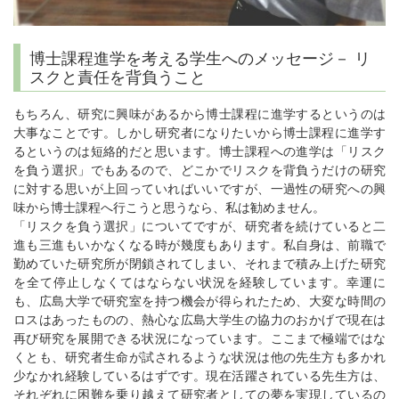
博士課程進学を考える学生へのメッセージ－ リ
スクと責任を背負うこと
もちろん、研究に興味があるから博士課程に進学するというのは
大事なことです。しかし研究者になりたいから博士課程に進学す
るというのは短絡的だと思います。博士課程への進学は「リスク
を負う選択」でもあるので、どこかでリスクを背負うだけの研究
に対する思いが上回っていればいいですが、一過性の研究への興
味から博士課程へ行こうと思うなら、私は勧めません。
「リスクを負う選択」についてですが、研究者を続けていると二
進も三進もいかなくなる時が幾度もあります。私自身は、前職で
勤めていた研究所が閉鎖されてしまい、それまで積み上げた研究
を全て停止しなくてはならない状況を経験しています。幸運に
も、広島大学で研究室を持つ機会が得られたため、大変な時間の
ロスはあったものの、熱心な広島大学生の協力のおかげで現在は
再び研究を展開できる状況になっています。ここまで極端ではな
くとも、研究者生命が試されるような状況は他の先生方も多かれ
少なかれ経験しているはずです。現在活躍されている先生方は、
それぞれに困難を乗り越えて研究者としての夢を実現しているの