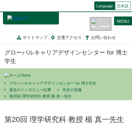
メ
Language
日本語
イ
ン
MENU
コ
ン
テ
サイトマップ
交通
アクセス
お問
い
合
わ
せ
ン
ツ
グローバルキャリアデザインセンター for 博士
に
移
学生
動
Home
グローバルキャリアデザインセンター for 博士学生
過去のインタビュー記事
先生の流儀
第20回 理学研究科 教授 楯 真一先生
第20回 理学研究科 教授 楯 真一先生