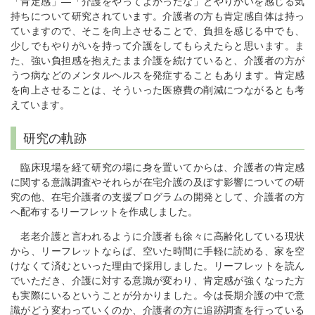
「肯定感」―「介護をやってよかったな」とやりがいを感じる気
持ちについて研究されています。介護者の方も肯定感自体は持っ
ていますので、そこを向上させることで、負担を感じる中でも、
少しでもやりがいを持って介護をしてもらえたらと思います。ま
た、強い負担感を抱えたまま介護を続けていると、介護者の方が
うつ病などのメンタルヘルスを発症することもあります。肯定感
を向上させることは、そういった医療費の削減につながるとも考
えています。
研究の軌跡
臨床現場を経て研究の場に身を置いてからは、介護者の肯定感
に関する意識調査やそれらが在宅介護の及ぼす影響についての研
究の他、在宅介護者の支援プログラムの開発として、介護者の方
へ配布するリーフレットを作成しました。
老老介護と言われるように介護者も徐々に高齢化している現状
から、リーフレットならば、空いた時間に手軽に読める、家を空
けなくて済むといった理由で採用しました。リーフレットを読ん
でいただき、介護に対する意識が変わり、肯定感が強くなった方
も実際にいるということが分かりました。今は長期介護の中で意
識がどう変わっていくのか、介護者の方に追跡調査を行っている