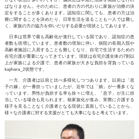
ばなりません。そのために、患者の方の代わりに家族が治療の決
定をすることが多くあります。認知症に関しても、患者の方は治
療に関することを決めたり、日常生活を送ることも一人では難し
く、家族の方の協力を仰いだりする必要が現状としてあります。
日本は世界で最も高齢化が進行している国であり、認知症の患
者数も倍増しています。患者数の増加に伴い、病院の長期入院や
高齢者施設に入居することも難しくなり、自宅で生活するための
在宅介護が重要になってきています。現状は在宅介護全体の7割以
上が家族による介護で、患者の家族が大きな負担を背負っている
kajihara_2状態です。
一方、介護者は以前と比べ多様化しつつあります。以前は「息
子の嫁」が一番担っていましたが、近年では「娘」が一番多くな
っています。男性が負担する率も徐々に増え、「息子」が主に担
当している場合も見られます。核家族化が進み、実際に介護する
様子を見ることなく介護者となる現状に直面していることから、
様々な介護者に対する支援がとても大事になると考えています。