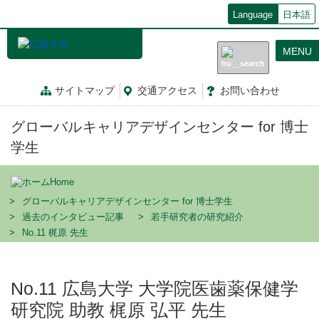
メ
Language
日本語
イ
ン
MENU
コ
ン
テ
サイトマップ
交通
アクセス
お問
い
合
わ
せ
ン
ツ
グローバルキャリアデザインセンター for 博士
に
移
学生
動
Home
グローバルキャリアデザインセンター for 博士学生
過去のインタビュー記事
若手研究者の研究紹介
No.11 梶原 先生
No.11 広島大学 大学院医歯薬保健学
研究院 助教 梶原 弘平 先生