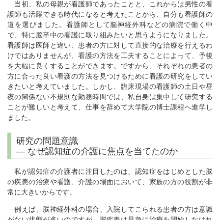
当初、私の母親が看護師であったことと、これからは男性の看
護師も活躍できる時代になると考えたことから、自分も看護師の
道を選びました。看護師として脳神経外科などの病院で働く中
で、特に脳卒中の看護に取り組みたいと思うようになりました。
看護師は医師と違い、患者の方に対して直接的な治療を行えるわ
けではありませんが、看護の方法を工夫することによって、予後
を大幅に良くすることができます。ですから、それぞれの患者の
方に合った良い看護の方法を見つけるために看護の研究をしてい
きたいと考えていました。しかし、臨床現場の看護師の土日や昼
夜の関係ない不規則な勤務時間では、私自身は集中して研究する
ことが難しいと考えて、仕事を辞めて大学院の博士課程へ進学し
ました。
研究の問題意識
― なぜ認知症の介護に焦点を当てたのか
私が認知症の介護者に注目したのは、認知症をはじめとした脳
の疾患の治療や看護、介護の場面において、家族の方の役割が非
常に大きいからです。
例えば、脳神経外科の場合、入院してこられる患者の方は意識
がない状態が多いのですが、脳疾患は早急に治療を開始しなけれ