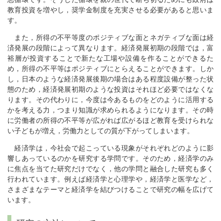
教育投資を増やし，奨学金制度を充実させる必要があると思いま
す。
また，所得の不平等度のポジティブな面とネガティブな面は経
済発展の段階によって異なります。経済発展初期の段階では，富
裕層が投資することで新たな工場や設備を作ることができるた
め，所得の不平等はポジティブにとらえることができます。しか
し，日本のような経済発展後期の場合はある程度設備が整った状
態のため，経済発展初期のような投資はそれほど必要ではなくな
ります。その代わりに，今度は今あるものをどのように活用する
かを考える力，つまり知識が求められるようになります。その時
に労働者の所得の不平等が広がれば広がるほど教育を受けられな
い子どもが増え，労働力としての質が下がってしまいます。
経済学は，今社会で起こっている現象がそれぞれどのように影
響しあっているのかを研究する学問です。そのため，経済学のみ
に焦点を当てた研究だけでなく，他の学問と融合した研究も多く
行われています。例えば経済学と心理学や，経済学と医学など，
さまざまなテーマと経済学を結びつけることで研究の幅を広げて
います。