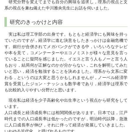
研究分野を変えてまでも自分の興味を追求し，理系の視点と文
系の視点を兼ね備えた中川雅央先生にお話を伺いました。
研究のきっかけと内容
実は私は理工学部の出身です。もともと経済学にも興味を持っ
ていたのですが，経済学に進む決意をしたきっかけは金融危機で
す。銀行が合併されてメガバンクができる中，いろいろなテレビ
や本を見て，コメンテーターやエコノミストが様々な意見を言っ
ていることに疑問を感じました。イエスと言う人もノーと言う人
もおり，結局何が正解なのかが分からない，これを解明してみた
いと思い，経済を勉強することを決めました。理系から文系に変
わる，というのは大変と思うかもしれませんが，ノーベル経済学
賞を受賞したジョン・ナッシュも数学者であり，経済学は理系で
も比較的入りやすい分野だと思います。
現在私は経済を少子高齢化や出生率という視点から研究をして
います。
人口成長と経済成長率には相関関係があります。日本では，江戸
時代までの人口成長率は低かったのですが，明治時代以降，急激
に人口成長率が伸び，それに伴って経済が発展していきました。
いわゆる近代化，と呼ばれるものです。