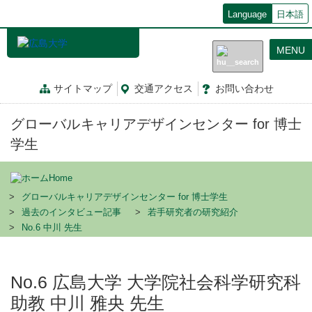
メ
Language
日本語
イ
ン
MENU
コ
ン
テ
サイトマップ
交通
アクセス
お問
い
合
わ
せ
ン
ツ
グローバルキャリアデザインセンター for 博士
に
移
学生
動
Home
グローバルキャリアデザインセンター for 博士学生
過去のインタビュー記事
若手研究者の研究紹介
No.6 中川 先生
No.6 広島大学 大学院社会科学研究科
助教 中川 雅央 先生