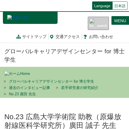
メ
Language
日本語
イ
ン
MENU
コ
ン
テ
サイトマップ
交通
アクセス
お問
い
合
わ
せ
ン
ツ
グローバルキャリアデザインセンター for 博士
に
移
学生
動
Home
グローバルキャリアデザインセンター for 博士学生
過去のインタビュー記事
若手研究者の研究紹介
No.23 廣田 先生
No.23 広島大学学術院 助教（原爆放
射線医科学研究所）廣田 誠子 先生