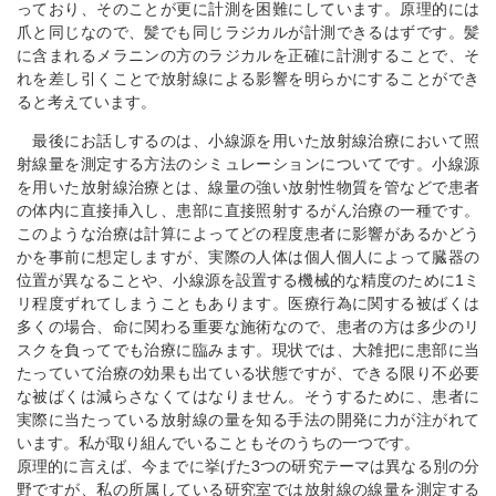
っており、そのことが更に計測を困難にしています。原理的には
爪と同じなので、髪でも同じラジカルが計測できるはずです。髪
に含まれるメラニンの方のラジカルを正確に計測することで、そ
れを差し引くことで放射線による影響を明らかにすることができ
ると考えています。
最後にお話しするのは、小線源を用いた放射線治療において照
射線量を測定する方法のシミュレーションについてです。小線源
を用いた放射線治療とは、線量の強い放射性物質を管などで患者
の体内に直接挿入し、患部に直接照射するがん治療の一種です。
このような治療は計算によってどの程度患者に影響があるかどう
かを事前に想定しますが、実際の人体は個人個人によって臓器の
位置が異なることや、小線源を設置する機械的な精度のために1ミ
リ程度ずれてしまうこともあります。医療行為に関する被ばくは
多くの場合、命に関わる重要な施術なので、患者の方は多少のリ
スクを負ってでも治療に臨みます。現状では、大雑把に患部に当
たっていて治療の効果も出ている状態ですが、できる限り不必要
な被ばくは減らさなくてはなりません。そうするために、患者に
実際に当たっている放射線の量を知る手法の開発に力が注がれて
います。私が取り組んでいることもそのうちの一つです。
原理的に言えば、今までに挙げた3つの研究テーマは異なる別の分
野ですが、私の所属している研究室では放射線の線量を測定する