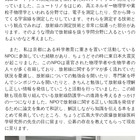
っていました。ニュートリノをはじめ、高エネルギー物理学や素
粒子物理学といわれる分野では、電子を測定したり、空から降っ
てくる宇宙線を測定したりしています。それらを測定する技術と
いう観点でみれば、放射線の測定技術と非常に似通った部分があ
ります。そのような理由で放射線を扱う学問分野に入るというの
もよいかなと考えました。
また、私は京都にある科学教育に重きを置いて活動している
NPOに参加していた経験があり、ちょうどその時に東日本大震災
が起こりました。このNPOは退官された物理学者や生物学者の
人々が多く在籍しており、放射線に関するデマが多く流れていた
状況を憂慮し、放射線についての勉強会を開いたり、専門家を呼
んでシンポジウムを開いたりと、きちんと勉強して放射線を理解
し正しい情報を発信していこうと活動を行っていました。この経
験も現在取り組んでいる放射線防護学への進路を考えるきっかけ
の一つになりました。NPOで放射線に関する正しい知識を発信す
るために論文を集めて和訳し、解説しながら知識を伝える本をま
とめて発表していたところ、ちょうど広島大学の原爆放射線医科
学研究所の先生の目に留まり、公募の存在を教えてもらって現在
に至ります。