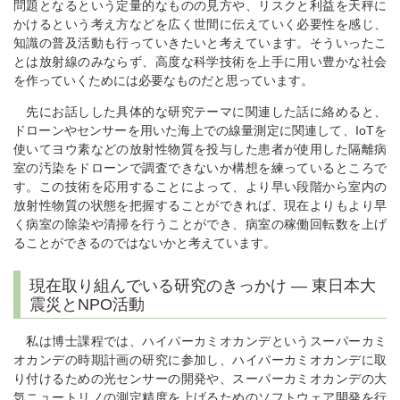
問題となるという定量的なものの見方や、リスクと利益を天秤に
かけるという考え方などを広く世間に伝えていく必要性を感じ、
知識の普及活動も行っていきたいと考えています。そういったこ
とは放射線のみならず、高度な科学技術を上手に用い豊かな社会
を作っていくためには必要なものだと思っています。
先にお話しした具体的な研究テーマに関連した話に絡めると、
ドローンやセンサーを用いた海上での線量測定に関連して、IoTを
使いてヨウ素などの放射性物質を投与した患者が使用した隔離病
室の汚染をドローンで調査できないか構想を練っているところで
す。この技術を応用することによって、より早い段階から室内の
放射性物質の状態を把握することができれば、現在よりもより早
く病室の除染や清掃を行うことができ、病室の稼働回転数を上げ
ることができるのではないかと考えています。
現在取り組んでいる研究のきっかけ ― 東日本大
震災とNPO活動
私は博士課程では、ハイパーカミオカンデというスーパーカミ
オカンデの時期計画の研究に参加し、ハイパーカミオカンデに取
り付けるための光センサーの開発や、スーパーカミオカンデの大
気ニュートリノの測定精度を上げるためのソフトウェア開発を行