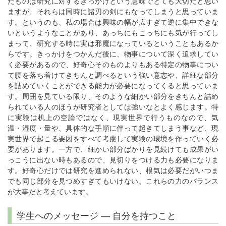
たものは研究に対するきっかけという意味でとても大切だと思い
ますが、それらは同時に諸刃の剣にもなってしまうと思っていま
す。というのも、私の場合は興味の幅が広すぎて逆に集中できな
いというようなことがあり、あっちにもこっちにも気が行ってし
まって、研究する時に実は邪魔になっているということもあるか
らです。きっかけをつかんだ後に、物事について深く追求してい
く必要があるので、好奇心そのものよりもある特定の物事につい
て腰を落ち着けてきちんと調べるという強い意志や、詳細な部分
を詰めていくことができる能力が必要になってくると思っていま
す。周囲を見ている限り、そのような細かい部分をきちんと詰め
られている人のほうが研究者としては強いなとよく感じます。特
に実験は机上の空論ではなく、現実世界で行うものなので、気
温・湿度・量や、具体的な手順に伴って起きてしまう事など、現
実世界で起こる要因をすべて考慮して実験の環境を作っていく必
要があります。一方で、細かい部分ばかりを見続けても成果がい
っこうに出ない時もあるので、見切りをつける力も必要になりま
す。好奇心だけでは研究を進められない、根気は必要だがいつま
でも同じ部分を見つめすぎてもいけない、これらの力のバランス
が大事だと考えています。
学生へのメッセージ ― 自分を持つこと