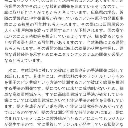
モニタリングというのは難しく活用例もほとんどありません。通
信業界の方でそのような技術の開発を進めているそうなので、一
緒に取り組むことができたらと考えています。広島県の場合、近
隣の愛媛県に伊方発電所が存在していることから原子力発電所事
故による被災の可能性も考えられます。その際には四国周辺の
人々が瀬戸内海を渡って避難することが予想されます。国の案で
はバスによる移動等を想定しているようですが、橋を渡るとなる
と交通渋滞も起こる可能性がありますので、当然海路による避難
も考えられます。その避難の際に海上の線量の状態を把握し、適
切な避難経路を示すためにモニタリングシステムの開発が必要と
なると考えています。
次に、生体試料に対しての被ばく線量測定の手法開発に関して
お話しします。具体的には、生体試料の中のラジカルというもの
を電子スピン共鳴という方法で計測することで被ばく線量を推測
する手法の開発です。髪については未だに成功例がないため、簡
単な高線量領域から、すでに高線量領域では手法が確立している
歯については低線量領域においても測定手法の確立を目指してい
ます。髪と主成分が近い爪を用いた測定は研究報告があがってき
てはいるのですが、髪の方は測定可能な時間の短さに加え、髪に
含まれているメラニンに紫外線が当たることによってもラジカル
が発生するので、常に重複してラジカルが発生している状態とな