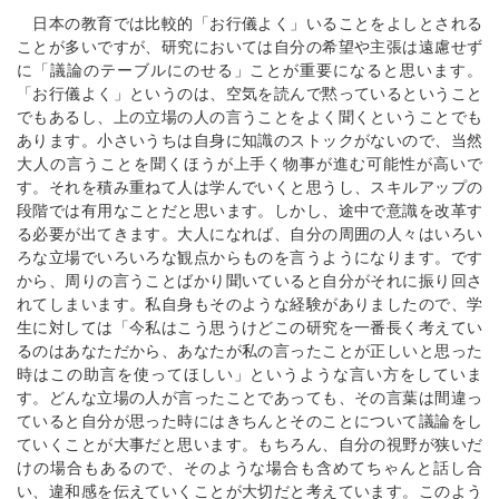
日本の教育では比較的「お行儀よく」いることをよしとされる
ことが多いですが、研究においては自分の希望や主張は遠慮せず
に「議論のテーブルにのせる」ことが重要になると思います。
「お行儀よく」というのは、空気を読んで黙っているということ
でもあるし、上の立場の人の言うことをよく聞くということでも
あります。小さいうちは自身に知識のストックがないので、当然
大人の言うことを聞くほうが上手く物事が進む可能性が高いで
す。それを積み重ねて人は学んでいくと思うし、スキルアップの
段階では有用なことだと思います。しかし、途中で意識を改革す
る必要が出てきます。大人になれば、自分の周囲の人々はいろい
ろな立場でいろいろな観点からものを言うようになります。です
から、周りの言うことばかり聞いていると自分がそれに振り回さ
れてしまいます。私自身もそのような経験がありましたので、学
生に対しては「今私はこう思うけどこの研究を一番長く考えてい
るのはあなただから、あなたが私の言ったことが正しいと思った
時はこの助言を使ってほしい」というような言い方をしていま
す。どんな立場の人が言ったことであっても、その言葉は間違っ
ていると自分が思った時にはきちんとそのことについて議論をし
ていくことが大事だと思います。もちろん、自分の視野が狭いだ
けの場合もあるので、そのような場合も含めてちゃんと話し合
い、違和感を伝えていくことが大切だと考えています。このよう