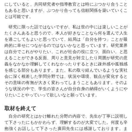
にしていると、共同研究者や指導教官とは時にぶつかり合うこと
もあると思いますが、ぶつかり合っても信頼関係を築いていくこ
とは可能です。
研究に限った話ではないですが、私は世の中には楽しいことが
たくさんあると思うので、本人が好きなことなら何を選んで人生
を過ごしてもよいと思っていて、結局は「自分を持つ」ことが最
終的に幸せにつながるのではないかなと思っています。研究業界
は自分でこれがやりたい、これが社会の役に立つ、面白い、と思
えることができる反面、周りと意見が対立したり周囲が研究の意
義をなかなか理解してくれなかったりするときに疎外感や孤独感
を感じる部分もあります。また、私の取り組んでいるような実社
会に深く根差した学問分野では、状況や環境、観点が変化すると
その意味の有無が大きく変わってしまうこともあります。そのよ
うな状況の中で、学生の皆さんが自分自身の納得がいくようにや
りたいことやっていって欲しいなと願っています。
取材を終えて
自分の研究とはかけ離れた分野の内容で、先生が丁寧に説明し
て下さったにもかかわらず、理解するのが大変でした。何度も辛
抱強くお話しして下さった廣田先生には感謝しております。ま