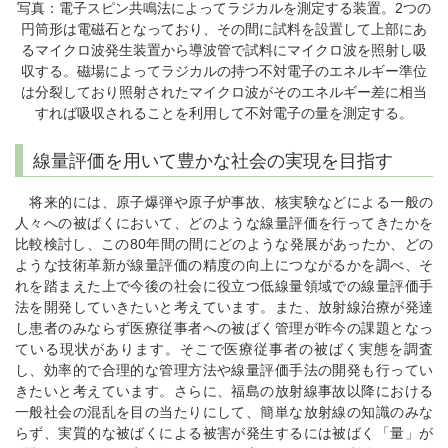
写真：電子スピン共鳴法によってラジカルを測定する装置。2つの
円筒形は電磁石となっており、その間に試料を設置して上部にあ
るマイクロ波発生装置から導波管で試料にマイクロ波を照射し吸
収する。磁場によってラジカルの持つ不対電子のエネルギー準位
は分裂しており照射されたマイクロ波がそのエネルギー差に相当
すれば吸収されることを利用して不対電子の量を測定する。
線量評価を用いて豊かな社会の実現を目指す
将来的には、原子爆弾や原子炉事故、核実験などによる一般の
人々への被ばくにおいて、どのような線量評価を行ってきたかを
比較検討し、この80年間の間にどのような発展があったか、どの
ような技術革新が線量評価の精度の向上につながるかを調べ、そ
れを踏まえた上で今後の社会に役立つ低線量領域での線量評価手
法を開発していきたいと考えています。また、放射線治療が発達
し患者のみならず医療従事者への被ばく管理が昨今の課題となっ
ている現状があります。そこで医療従事者の被ばく実態を調査
し、効率的で合理的な管理方法や線量評価手法の開発も行ってい
きたいと考えています。さらに、福島の放射線事故以降における
一般社会の混乱を目の当たりにして、簡単な放射線の知識のみな
らず、実質的な被ばくによる被害が発生するには被ばく「量」が