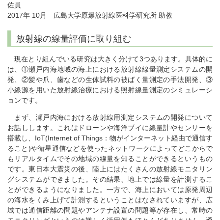
佐員
2017年 10月 広島大学原爆放射線医科学研究所 助教
放射線の線量評価に取り組む
現在とり組んでいる研究は大きく分けて3つあります。具体的に
は、①瀬戸内海地域の海上における放射線線量測定システムの開
発、②髪や爪、歯などの生体試料の被ばく量測定の手法開発、③
小線源を用いた放射線治療における照射線量測定のシミュレーシ
ョンです。
まず、瀬戸内海における放射線用測定システムの開発について
お話しします。これはドローンや海洋ブイに線量計やセンサーを
搭載し、IoT(Internet of Things：物がインターネット経由で通信す
ること)や衛星通信などを使ったネットワークによってどこからで
もリアルタイムでその地域の線量を知ることができるというもの
です。東日本大震災の後、陸上にはたくさんの放射線モニタリン
グシステムができました。その結果、地上では線量を計測するこ
とができるようになりました。一方で、海上においては原発周辺
の海水をくみ上げて計測するということはなされていますが、広
域では通信距離の問題やアンテナ設置の問題等が存在し、常時の