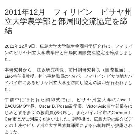
2011年12月 フィリピン ビサヤ州
立大学農学部と部局間交流協定を締
結
2011年12月9日、広島大学大学院生物圏科学研究科は、フィリピ
ンのビサヤ州立大学農学部と部局間国際交流協定を締結しまし
た。
本研究科から、江坂研究科長、前田副研究科長（国際担当）、
Liao特任准教授、担当事務職員の4名が、フィリピン ビサヤ地方バ
イバイ市にあるビサヤ州立大学を訪問し協定の調印が行われまし
た。
午前中に行われた調印式では、ビサヤ州立大学のJose L.
BACUSMO学長、Oscar B. Posas副学長、Victor Asio農学部長をは
じめとする多くの教職員が出席し、またバイバイ市のCarmen L.
Cari市長がご列席くださいました。調印後は、広島大学の紹介ビデ
オの上映やビサヤ州立大学民族舞踊団による伝統舞踊が披露され
ました。