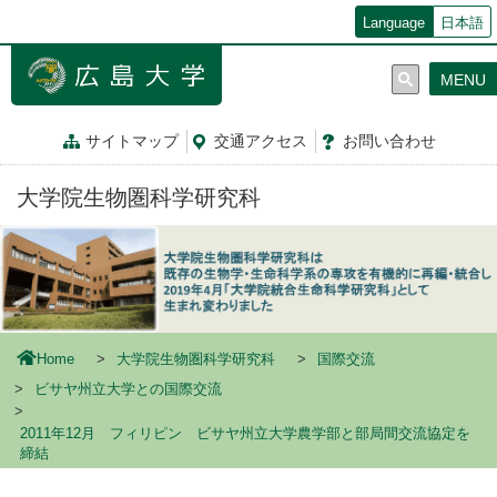
メ
Language
日本語
イ
ン
MENU
コ
ン
テ
サイトマップ
交通
アクセス
お問
い
合
わ
せ
ン
ツ
大学院生物圏科学研究科
に
移
動
Home
大学院生物圏科学研究科
国際交流
ビサヤ州立大学との国際交流
2011年12月 フィリピン ビサヤ州立大学農学部と部局間交流協定を
締結