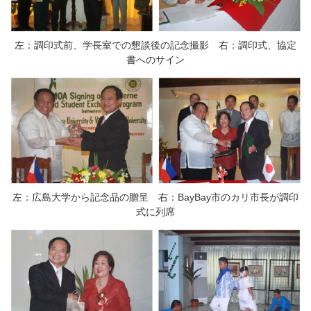
左：調印式前、学長室での懇談後の記念撮影 右：調印式、協定
書へのサイン
左：広島大学から記念品の贈呈 右：BayBay市のカリ市長が調印
式に列席