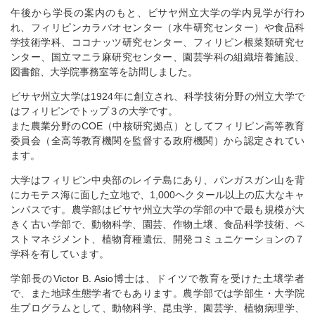
午後から学長の案内のもと、ビサヤ州立大学の学内見学が行わ
れ、フィリピンカラバオセンター（水牛研究センター）や食品科
学技術学科、ココナッツ研究センター、フィリピン根菜類研究セ
ンター、国立マニラ麻研究センター、園芸学科の組織培養施設、
図書館、大学院事務室等を訪問しました。
ビサヤ州立大学は1924年に創立され、科学技術分野の州立大学で
はフィリピンでトップ３の大学です。
また農業分野のCOE（中核研究拠点）としてフィリピン高等教育
委員会（全高等教育機関を監督する政府機関）から認定されてい
ます。
大学はフィリピン中央部のレイテ島にあり、パンガスガン山を背
にカモテス海に面した立地で、1,000ヘクタール以上の広大なキャ
ンパスです。農学部はビサヤ州立大学の学部の中で最も規模が大
きく古い学部で、動物科学、園芸、作物土壌、食品科学技術、ペ
ストマネジメント、植物育種遺伝、開発コミュニケーションの７
学科を有しています。
学部長のVictor B. Asio博士は、ドイツで教育を受けた土壌学者
で、また地球生態学者でもあります。農学部では学部生・大学院
生プログラムとして、動物科学、昆虫学、園芸学、植物病理学、