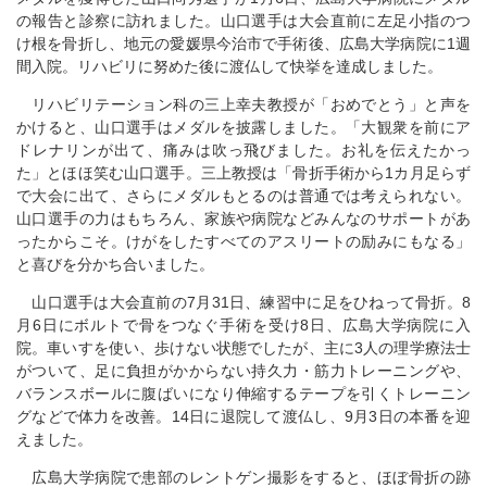
の報告と診察に訪れました。山口選手は大会直前に左足小指のつ
け根を骨折し、地元の愛媛県今治市で手術後、広島大学病院に1週
間入院。リハビリに努めた後に渡仏して快挙を達成しました。
リハビリテーション科の三上幸夫教授が「おめでとう」と声を
かけると、山口選手はメダルを披露しました。「大観衆を前にア
ドレナリンが出て、痛みは吹っ飛びました。お礼を伝えたかっ
た」とほほ笑む山口選手。三上教授は「骨折手術から1カ月足らず
で大会に出て、さらにメダルもとるのは普通では考えられない。
山口選手の力はもちろん、家族や病院などみんなのサポートがあ
ったからこそ。けがをしたすべてのアスリートの励みにもなる」
と喜びを分かち合いました。
山口選手は大会直前の7月31日、練習中に足をひねって骨折。8
月6日にボルトで骨をつなぐ手術を受け8日、広島大学病院に入
院。車いすを使い、歩けない状態でしたが、主に3人の理学療法士
がついて、足に負担がかからない持久力・筋力トレーニングや、
バランスボールに腹ばいになり伸縮するテープを引くトレーニン
グなどで体力を改善。14日に退院して渡仏し、9月3日の本番を迎
えました。
広島大学病院で患部のレントゲン撮影をすると、ほぼ骨折の跡