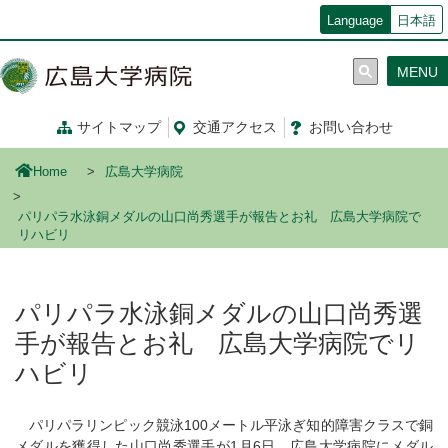
メ
Language
日本語
イ
ン
MENU
コ
ン
テ
サイトマップ
交通
アクセス
お問い合わせ
ン
ツ
Home
広島大学病院
に
移
パリパラ水泳銅メダルの山口尚秀選手が報告とお礼 広島大学病院で
動
リハビリ
パリパラ水泳銅メダルの山口尚秀選
手が報告とお礼 広島大学病院でリ
ハビリ
パリパラリンピック競泳100メートル平泳ぎ知的障害クラスで銅
メダルを獲得した山口尚秀選手が1月6日、広島大学病院にメダル