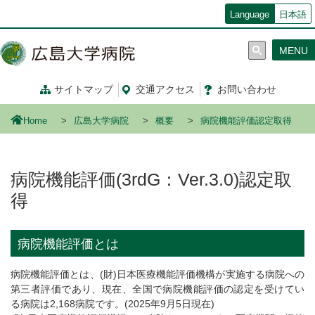
メ
Language
日本語
イ
ン
MENU
コ
ン
テ
サイトマップ
交通
アクセス
お問い合わせ
ン
ツ
Home
広島大学病院
概要
病院機能評価認定取得
に
移
動
病院機能評価(3rdG：Ver.3.0)認定取
得
病院機能評価とは
病院機能評価とは、(財)日本医療機能評価機構が実施する病院への
第三者評価であり、現在、全国で病院機能評価の認定を受けてい
る病院は2,168病院です。(2025年9月5日現在)