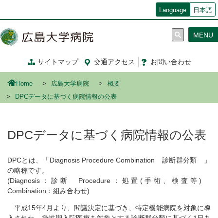
メ
Language
日本語
イ
ン
MENU
コ
ン
テ
サイトマップ
交通
アクセス
お問い合わせ
ン
ツ
Home
広島大学病院
概要
に
移
DPCデータに基づく病院情報の公表
動
DPCデータに基づく病院情報の公表
DPCとは、「Diagnosis Procedure Combination 診断群分類 」
の略称です。
(Diagnosis：診断 Procedure：処置(手術、検査等)
Combination：組み合わせ)
平成15年4月より、閣議決定に基づき、特定機能病院を対象に導