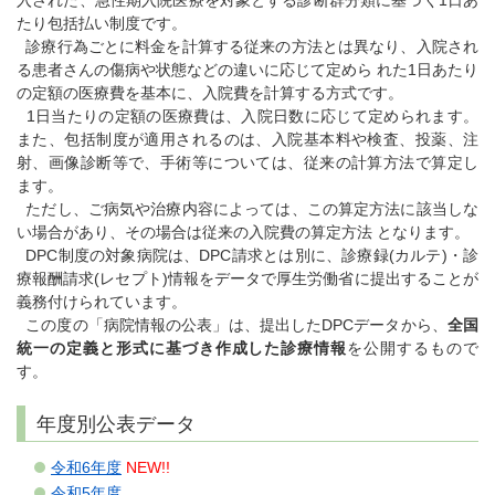
入された、急性期入院医療を対象とする診断群分類に基づく1日あ
たり包括払い制度です。
診療行為ごとに料金を計算する従来の方法とは異なり、入院され
る患者さんの傷病や状態などの違いに応じて定めら れた1日あたり
の定額の医療費を基本に、入院費を計算する方式です。
1日当たりの定額の医療費は、入院日数に応じて定められます。
また、包括制度が適用されるのは、入院基本料や検査、投薬、注
射、画像診断等で、手術等については、従来の計算方法で算定し
ます。
ただし、ご病気や治療内容によっては、この算定方法に該当しな
い場合があり、その場合は従来の入院費の算定方法 となります。
DPC制度の対象病院は、DPC請求とは別に、診療録(カルテ)・診
療報酬請求(レセプト)情報をデータで厚生労働省に提出することが
義務付けられています。
この度の「病院情報の公表」は、提出したDPCデータから、
全国
統一の定義と形式に基づき作成した診療情報
を公開するもので
す。
年度別公表データ
令和6年度
NEW!!
令和5年度