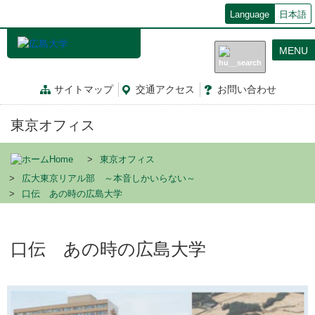
メ
Language
日本語
イ
ン
MENU
コ
ン
テ
サイトマップ
交通
アクセス
お問
い
合
わ
せ
ン
ツ
東京オフィス
に
移
動
Home
東京オフィス
広大東京リアル部 ～本音しかいらない～
口伝 あの時の広島大学
口伝 あの時の広島大学