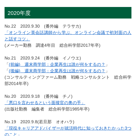
2020年度
No.22 2020.9.30 (番外編 テラサカ)
「オンライン英会話講師から学ぶ、オンライン会議で初対面の人
と話すコツ」
(メーカー勤務 調達4年目 総合科学部2017年卒)
No.21 2020.9.24 (番外編 イノウエ)
「
(前編) 週末商学部：企業再生は誰が何をするの？
」
「
(後編) 週末商学部：企業再生は誰が何をするの？
」
(コンサルティングファーム勤務 戦略コンサルタント 総合科学
部2014年卒)
No.20 2020.9.18 (番外編 チノ)
「悪口を言わせるという面接官の奥の手」
(出版社勤務 編集者 総合科学部1985年卒)
No.19 2020.9.8(若旦那 オオハラ)
「現役キャリアアドバイザーが就活時代に知っておきたかった3つ
のこと」