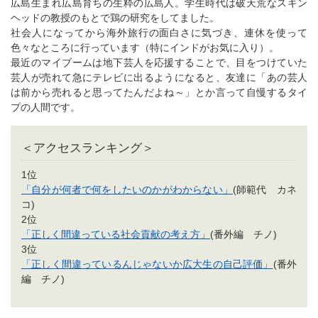
広島生まれ広島育ちの生粋の広島人。学生時代は破天荒なスキン
ヘッドの教授のもとで鶏の研究をしてました。
社会人になってから海外旅行の面白さに気づき、連休を使って
色々なところに行っています（特にインドがお気に入り）。
最近のマイブームは地下芸人を応援することで、目をつけていた
芸人が売れて急にテレビに出るようになると、友達に「あの芸人
は前から売れると思ってたんだよね～」とか言って自慢するタイ
プの人間です。
＜アクセスランキング＞
1位
「自分が何者で何をしたいのかがわからない」
(師範代 カネ
コ)
2位
「正しく間違っている社会貢献の考え方」
(番外編 チノ)
3位
「正しく間違っているんじゃないか広大生の自己評価」
(番外
編 チノ)