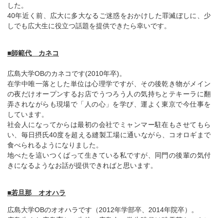
した。
40年近く前、広大に多大なるご迷惑をおかけした罪滅ぼしに、少
しでも広大生に役立つ話題を提供できたら幸いです。
■師範代 カネコ
広島大学OBのカネコです(2010年卒)。
在学中唯一落とした単位は心理学ですが、その後乾き物がメイン
の夜だけオープンするお店でうつろう人の気持ちとテキーラに翻
弄されながらも現場で「人の心」を学び、運よく東京で今仕事を
しています。
社会人になってからは最初の会社でミャンマー駐在もさせてもら
い、毎日摂氏40度を超える縫製工場に通いながら、コオロギまで
食べられるようになりました。
地べたを這いつくばって生きている私ですが、同門の後輩の気付
きになるようなお話が提供できればと思います。
■若旦那 オオハラ
広島大学OBのオオハラです（2012年学部卒、2014年院卒）。