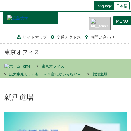
メ
Language
日本語
イ
ン
MENU
コ
ン
テ
サイトマップ
交通
アクセス
お問
い
合
わ
せ
ン
ツ
東京オフィス
に
移
動
Home
東京オフィス
広大東京リアル部 ～本音しかいらない～
就活道場
就活道場