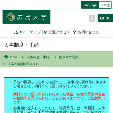
メ
Language
日本語
イ
ン
MENU
コ
ン
テ
サイトマップ
交通
アクセス
お問
い
合
わ
せ
ン
ツ
人事制度・手続
に
移
動
Home
人事制度・手続
採用時の手続
非常勤職員(TFほか)
手続の概要をご自身で確認の上， 各事項の要件等に該当す
る場合には，期日までに届出等を行ってください。
期日までに届出等を行わなかった場合，各種の手当や税金
の控除等を受けられないことがありますので，ご注意願い
ます。
各書類に記入していただく「職員番号」は，職員証，人事
異動通知書の右下又は労働条件通知書の左上に記載されて