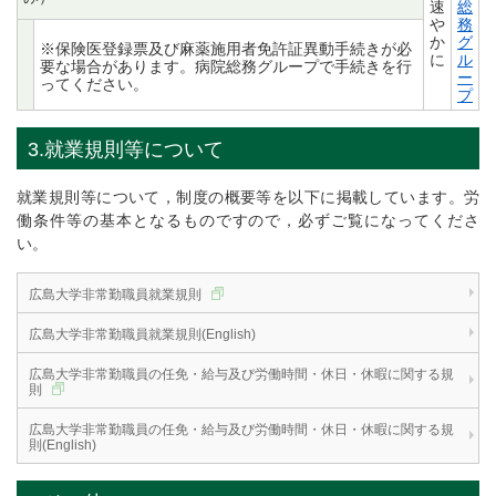
速
総
や
務
か
グ
※保険医登録票及び麻薬施用者免許証異動手続きが必
に
ル
要な場合があります。病院総務グループで手続きを行
ー
ってください。
プ
3.就業規則等について
就業規則等について，制度の概要等を以下に掲載しています。労
働条件等の基本となるものですので，必ずご覧になってくださ
い。
広島大学非常勤職員就業規則
広島大学非常勤職員就業規則(English)
広島大学非常勤職員の任免・給与及び労働時間・休日・休暇に関する規
則
広島大学非常勤職員の任免・給与及び労働時間・休日・休暇に関する規
則(English)