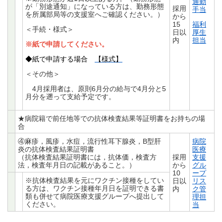
通勤
が「別途通知」になっている方は、勤務形態
採用
手当
を所属部局等の支援室へご確認ください。）
から
15
福利
＜手続・様式＞
日以
厚生
内
担当
※紙で申請してください。
◆紙で申請する場合
【様式】
＜その他＞
4月採用者は、原則6月分の給与で4月分と5
月分を遡って支給予定です。
★病院籍で前任地等での抗体検査結果等証明書をお持ちの場
合
④麻疹，風疹，水痘，流行性耳下腺炎，B型肝
病院
炎の抗体検査結果証明書
医療
（抗体検査結果証明書には，抗体価，検査方
採用
支援
法，検査年月日の記載があること。）
から
グル
10
ープ
※抗体検査結果を元にワクチン接種をしてい
日以
リス
る方は、ワクチン接種年月日を証明できる書
内
ク管
類も併せて病院医療支援グループへ提出して
理担
ください。
当