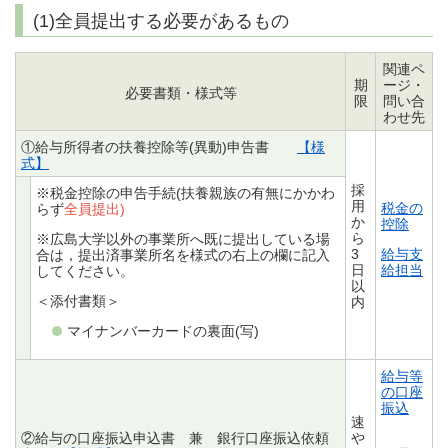
(1)全員提出する必要があるもの
関連ペ
期
ージ・
必要書類・様式等
限
問い合
わせ先
①給与所得者の扶養控除等(異動)申告書
【様
式】
採
※税金控除の申告手続(扶養親族の有無にかかわ
用
税金の
らず
全員提出)
か
控除
ら
※広島大学以外の事業所へ既に提出している場
3
給与支
合は，提出済事業所名を様式の右上の欄に記入
日
給担当
してください。
以
＜添付書類＞
内
マイナンバーカードの裏面(写)
給与等
の口座
振込
速
②給与の口座振込申込書 兼 銀行口座振込依頼
や