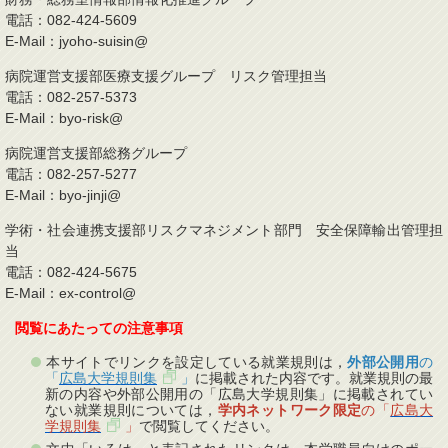
電話：082-424-5609
E-Mail：jyoho-suisin@
病院運営支援部医療支援グループ リスク管理担当
電話：082-257-5373
E-Mail：byo-risk@
病院運営支援部総務グループ
電話：082-257-5277
E-Mail：byo-jinji@
学術・社会連携支援部リスクマネジメント部門 安全保障輸出管理担
当
電話：082-424-5675
E-Mail：ex-control@
閲覧にあたっての注意事項
本サイトでリンクを設定している就業規則は，
外部公開用
の
「
広島大学規則集
」
に掲載された内容です。就業規則の最
新の内容や外部公開用の「広島大学規則集」に掲載されてい
ない就業規則については，
学内ネットワーク限定
の「
広島大
学規則集
」
で閲覧してください。