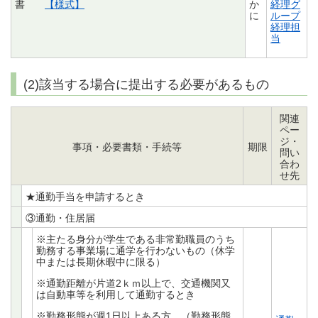
書
【様式】
か
経理グ
に
ループ
経理担
当
(2)該当する場合に提出する必要があるもの
関連
ペー
ジ・
事項・必要書類・手続等
期限
問い
合わ
せ先
★通勤手当を申請するとき
③通勤・住居届
※主たる身分が学生である非常勤職員のうち
勤務する事業場に通学を行わないもの（休学
中または長期休暇中に限る）
※通勤距離が片道2ｋｍ以上で、交通機関又
は自動車等を利用して通勤するとき
※勤務形態が週1日以上ある方。（勤務形態