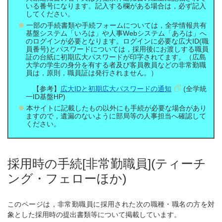
いる番号になります。記入する欄がある場合は，必ず記入
してください。
一部の手続書類や手続フォームについては，全学情報共有
基盤システム「いろは」や人事Webシステム「あろは」へ
のログインが必要となります。ログインに必要な広大ID(職
員番号)とパスワードについては，採用後にお渡しする職員
証の台紙に初期広大パスワードが印字されてます。（広島
大学の学生の身分を有する者及び客員教員などの非常勤職
員は，原則，職員証は発行されません。）
【参考】
広大IDと初期広大パスワードの通知
(全学統
一ID基盤HP)
本サイトに記載したもの以外にも手続が必要な場合があり
ますので，遺漏のないように部局等の人事担当へ確認して
ください。
採用時の手続[非常勤職員](ティーチ
ング・フェローほか)
このページは，非常勤職員に採用された次の職種・職名の方を対
象とした採用時の提出書類等について掲載しています。