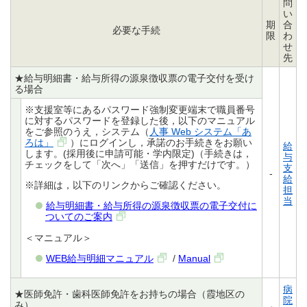
問
い
期
合
必要な手続
限
わ
せ
先
★給与明細書・給与所得の源泉徴収票の電子交付を受け
る場合
※支援室等にあるパスワード強制変更端末で職員番号
に対するパスワードを登録した後，以下のマニュアル
をご参照のうえ，システム（
人事 Web システム「あ
ろは」
）にログインし，承諾のお手続きをお願い
給
します。(採用後に申請可能・学内限定)（手続きは，
与
チェックをして「次へ」「送信」を押すだけです。）
支
-
給
※詳細は，以下のリンクからご確認ください。
担
当
給与明細書・給与所得の源泉徴収票の電子交付に
ついてのご案内
＜マニュアル＞
WEB給与明細マニュアル
/
Manual
病
★医師免許・歯科医師免許をお持ちの場合（霞地区の
院
み）