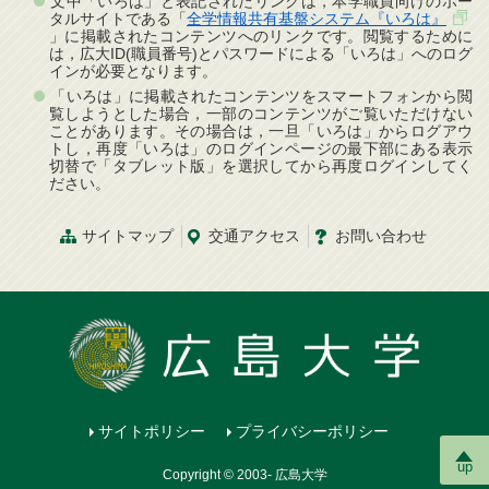
文中「いろは」と表記されたリンクは，本学職員向けのポー
タルサイトである「
全学情報共有基盤システム『いろは』
」に掲載されたコンテンツへのリンクです。閲覧するために
は，広大ID(職員番号)とパスワードによる「いろは」へのログ
インが必要となります。
「いろは」に掲載されたコンテンツをスマートフォンから閲
覧しようとした場合，一部のコンテンツがご覧いただけない
ことがあります。その場合は，一旦「いろは」からログアウ
トし，再度「いろは」のログインページの最下部にある表示
切替で「タブレット版」を選択してから再度ログインしてく
ださい。
サイトマップ
交通
アクセス
お問
い
合
わ
せ
サイトポリシー
プライバシーポリシー
up
Copyright © 2003- 広島大学