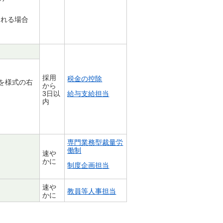
される場合
採用
税金の控除
を様式の右
から
3日以
給与支給担当
内
専門業務型裁量労
働制
速や
かに
制度企画担当
速や
教員等人事担当
かに