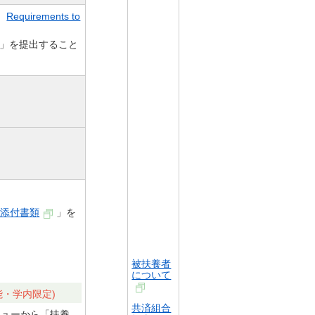
。
Requirements to
」を提出すること
な添付書類
」を
被扶養者
について
能・学内限定)
共済組合
ニューから「扶養