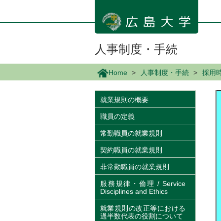
メ
イ
ン
コ
ン
人事制度・手続
テ
ン
Home
人事制度・手続
採用
ツ
に
移
就業規則の概要
動
職員の定義
常勤職員の就業規則
契約職員の就業規則
非常勤職員の就業規則
服務規律・倫理 / Service
Disciplines and Ethics
就業規則の改正等における
過半数代表の役割について