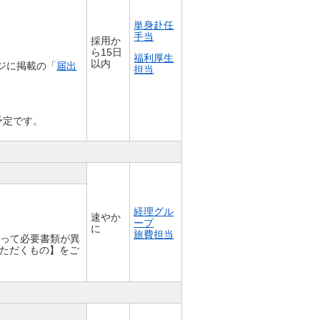
単身赴任
手当
採用か
ら15日
福利厚生
以内
ジに掲載の「
届出
担当
予定です。
経理グル
速やか
ープ
に
旅費担当
よって必要書類が異
ただくもの】をご