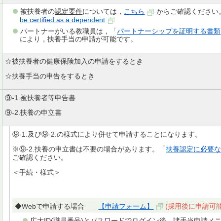
被扶養者の
認定要件
については，
こちら
からご確認ください
be certified as a dependent
パートナーがいる教職員は，「
パートナーシップを証明する書類
により，扶養手当の申請が可能です。
☆被扶養者の健康保険加入の申請をするとき
☆扶養手当の申告をするとき
⑨-1.被扶養者等申告書
⑨-2.扶養の申立書
⑨-1.及び⑨-2.の様式により併せて申請することになります。
※⑨-2.扶養の申立書は不要の場合があります。「
扶養認定に必要
ご確認ください。
＜手続・様式＞
◆Webで申請する場合
【申請フォーム】
(採用後に申請可
広大ID(職員番号)とパスワードでログイン後，諸手当申請メ