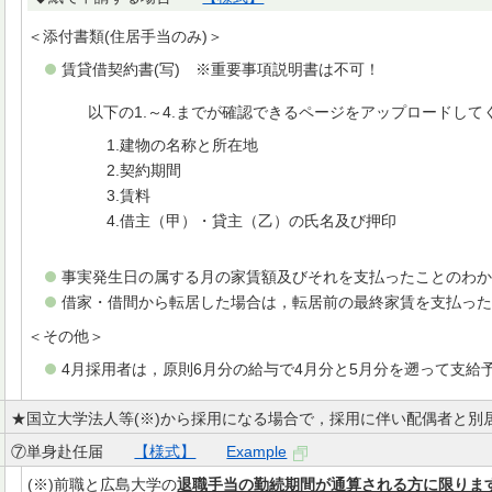
＜添付書類(住居手当のみ)＞
賃貸借契約書(写) ※重要事項説明書は不可！
以下の1.～4.までが確認できるページをアップロードして
建物の名称と所在地
契約期間
賃料
借主（甲）・貸主（乙）の氏名及び押印
事実発生日の属する月の家賃額及びそれを支払ったことのわ
借家・借間から転居した場合は，転居前の最終家賃を支払っ
＜その他＞
4月採用者は，原則6月分の給与で4月分と5月分を遡って支給
★国立大学法人等(※)から採用になる場合で，採用に伴い配偶者と別
⑦単身赴任届
【様式】
Example
(※)前職と広島大学の
退職手当の勤続期間が通算される方に限りま