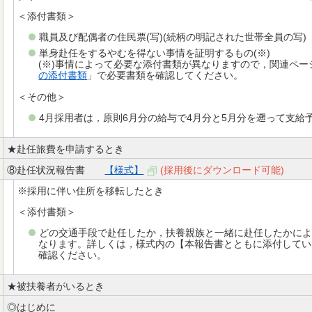
＜添付書類＞
職員及び配偶者の住民票(写)(続柄の明記された世帯全員の写)
単身赴任をするやむを得ない事情を証明するもの(※)
(※)事情によって必要な添付書類が異なりますので，関連ペー
の添付書類
」で必要書類を確認してください。
＜その他＞
4月採用者は，原則6月分の給与で4月分と5月分を遡って支給
★赴任旅費を申請するとき
⑧赴任状況報告書
【様式】
(採用後にダウンロード可能)
※採用に伴い住所を移転したとき
＜添付書類＞
どの交通手段で赴任したか，扶養親族と一緒に赴任したかに
なります。詳しくは，様式内の【本報告書とともに添付してい
確認ください。
★被扶養者がいるとき
◎はじめに