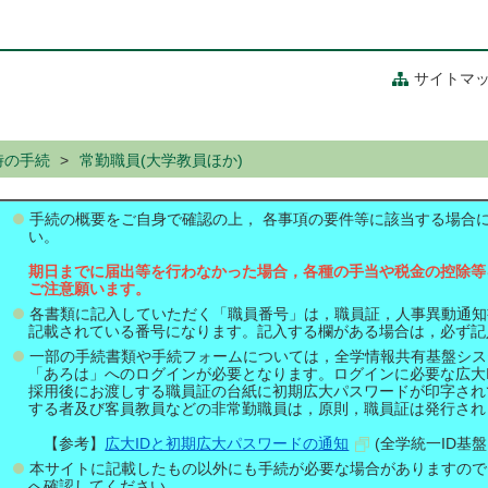
サイトマ
時の手続
常勤職員(大学教員ほか)
手続の概要をご自身で確認の上， 各事項の要件等に該当する場合
い。
期日までに届出等を行わなかった場合，各種の手当や税金の控除等
ご注意願います。
各書類に記入していただく「職員番号」は，職員証，人事異動通知
記載されている番号になります。記入する欄がある場合は，必ず記
一部の手続書類や手続フォームについては，全学情報共有基盤シス
「あろは」へのログインが必要となります。ログインに必要な広大I
採用後にお渡しする職員証の台紙に初期広大パスワードが印字され
する者及び客員教員などの非常勤職員は，原則，職員証は発行され
【参考】
広大IDと初期広大パスワードの通知
(全学統一ID基盤
本サイトに記載したもの以外にも手続が必要な場合がありますので
へ確認してください。