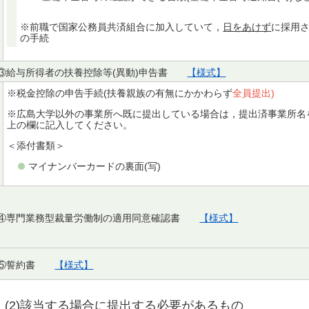
※前職で国家公務員共済組合に加入していて，
日をあけず
に採用
の手続
③給与所得者の扶養控除等(異動)申告書
【様式】
※税金控除の申告手続(扶養親族の有無にかかわらず
全員提出)
※広島大学以外の事業所へ既に提出している場合は，提出済事業所名
上の欄に記入してください。
＜添付書類＞
マイナンバーカードの裏面(写)
④専門業務型裁量労働制の適用同意確認書
【様式】
⑤誓約書
【様式】
(2)該当する場合に提出する必要があるもの