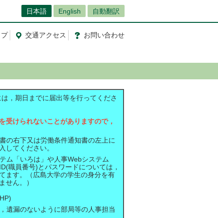
日本語
English
自動翻訳
ップ
交通
アクセス
お問
い
合
わ
せ
には，期日までに届出等を行ってくださ
を受けられないことがありますので，
書の右下又は労働条件通知書の左上に
入してください。
テム「いろは」や人事Webシステム
D(職員番号)とパスワードについては，
てます。（広島大学の学生の身分を有
ません。）
HP)
，遺漏のないように部局等の人事担当