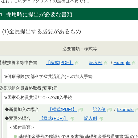
なお，このチェックリストの提出は不要です。
1. 採用時に提出が必要な書類
(1)全員提出する必要があるもの
必要書類・様式等
①被扶養者等申告書
【様式(PDF】
記入例
/
Example
※健康保険(文部科学省共済組合)への加入手続
②長期組合員資格取得(変更)届
※国家公務員共済年金への加入手続
◆新規加入の場合
【様式(PDF)】
記入例
/
Example
◆変更の場合
【様式(PDF)】
記入例
＜添付書類＞
基礎年金番号の確認ができる書類(基礎年金番号通知書(写)など