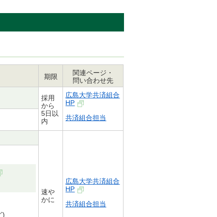
関連ページ・
期限
問い合わせ先
広島大学共済組合
採用
HP
から
5日以
共済組合担当
内
広島大学共済組合
HP
速や
かに
共済組合担当
)