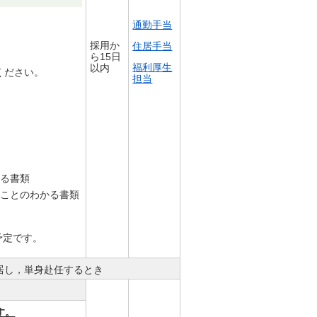
通勤手当
採用か
住居手当
ら15日
福利厚生
以内
ください。
担当
かる書類
たことのわかる書類
予定です。
居し，単身赴任するとき
す。