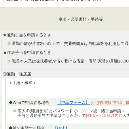
事項・必要書類・手続等
★通勤手当を申請するとき
通勤距離が片道2km以上で，交通機関又は自動車等を利用して
★住居手当を申請するとき
職員本人又は被扶養者が借り受ける借家・借間(家賃の月額16,0
⑥通勤・住居届
＜手続・様式＞
◆Webで申請する場合
【申請フォーム】
(採用後に申請可
広大ID(職員番号)とパスワードでログイン後，諸手当申請メ
手当と通勤手当の申請はこちら①」で
採用から15日以内に
入
◆紙で申請する場合
【様式】