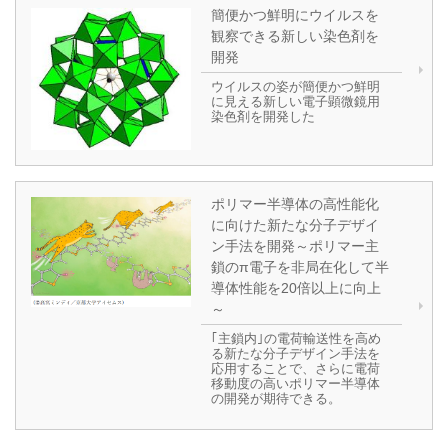
簡便かつ鮮明にウイルスを
観察できる新しい染色剤を
開発
ウイルスの姿が簡便かつ鮮明
に見える新しい電子顕微鏡用
染色剤を開発した
ポリマー半導体の高性能化
に向けた新たな分子デザイ
ン手法を開発～ポリマー主
鎖のπ電子を非局在化して半
導体性能を20倍以上に向上
～
｢主鎖内｣の電荷輸送性を高め
る新たな分子デザイン手法を
応用することで、さらに電荷
移動度の高いポリマー半導体
の開発が期待できる。