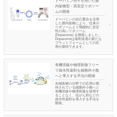
ドーパミン分子を用いた膜
内架橋型・高安定リポソー
ムの開発
ドーパミンの自己重合を活用
した膜内架橋により、従来の
リポソームより飛躍的に安定
性の高いリポソーム
(Dopasome) を開発しました。
Dopasomeは薬剤送達の新たな
プラットフォームとしての応
用が期待できます。
有機溶媒や物理刺激フリー
で疎水性薬剤を細胞外小胞
へと導入する手法の開発
先端医療の分野での応用が期
待されている細胞外小胞へと
有機溶媒や物理刺激を使用す
ることなく、抗がん剤などの
疎水性薬剤を導入する手法を
開発。