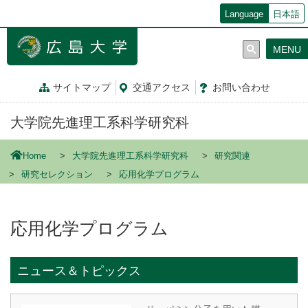
メ
Language
日本語
イ
ン
MENU
コ
ン
テ
サイトマップ
交通
アクセス
お問
い
合
わ
せ
ン
ツ
大学院先進理工系科学研究科
に
移
動
Home
大学院先進理工系科学研究科
研究関連
研究セレクション
応用化学プログラム
応用化学プログラム
ニュース＆トピックス