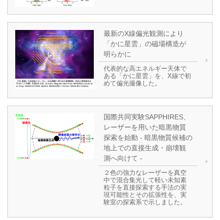
最新のX線偏光観測により
「かに星雲」の磁場構造が
明らかに
代表的な高エネルギー天体で
ある「かに星雲」を、X線で初
めて偏光撮像した。
国際共同実験SAPPHIRES、
レーザーを用いた暗黒物質
探索を始動 - 暗黒物質候補の
地上での直接生成・崩壊観
測へ向けて -
２色の強力なレーザーを真空
中で混合集光して軽い未知素
粒子を直接探索する手法の実
現可能性とその拡張性を、実
験室の探索系で示しました。