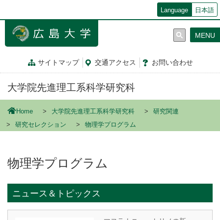
メ
Language
日本語
イ
ン
MENU
コ
ン
テ
サイトマップ
交通
アクセス
お問
い
合
わ
せ
ン
ツ
大学院先進理工系科学研究科
に
移
動
Home
大学院先進理工系科学研究科
研究関連
研究セレクション
物理学プログラム
物理学プログラム
ニュース＆トピックス